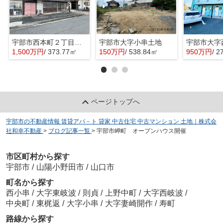
宇部市西本町２丁目の売地
宇部市大字小串土地
1,500万円
/ 373.77㎡
150万円
/ 538.84㎡
950万円
/ 2
ページトップへ
宇部市の不動産情報 賃貸アパ－ト 貸家 中古住宅 中古マンション 土地｜株式会
社和幸不動産
>
ブログ記事一覧
>
宇部市岬町 オープンハウス開催
市区町村から探す
宇部市
/
山陽小野田市
/
山口市
町名から探す
西小串
/
大字東岐波
/
則貞
/
上野中町
/
大字西岐波
/
中央町
/
東梶返
/
大字小串
/
大字妻崎開作
/
寿町
路線から探す