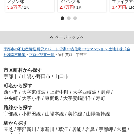
メゾン林
メゾン大永
ファイブア
3.5万円
/ 1K
2.7万円
/ 1K
3.4万円
/ 1R
ページトップへ
宇部市の不動産情報 賃貸アパ－ト 貸家 中古住宅 中古マンション 土地｜株式会
社和幸不動産
>
ブログ記事一覧
>
物件買取 宇部市
市区町村から探す
宇部市
/
山陽小野田市
/
山口市
町名から探す
西小串
/
大字東岐波
/
上野中町
/
大字西岐波
/
則貞
/
中央町
/
大字小串
/
東梶返
/
大字妻崎開作
/
寿町
路線から探す
宇部線
/
小野田線
/
山陽本線
/
美祢線
/
山陽新幹線
駅から探す
琴芝
/
宇部新川
/
東新川
/
草江
/
居能
/
岩鼻
/
宇部岬
/
常盤
/