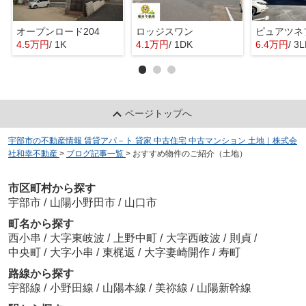
オープンロード204
ロッジスワン
ピュアツネ
4.5万円
/ 1K
4.1万円
/ 1DK
6.4万円
/ 3
ページトップへ
宇部市の不動産情報 賃貸アパ－ト 貸家 中古住宅 中古マンション 土地｜株式会
社和幸不動産
>
ブログ記事一覧
>
おすすめ物件のご紹介（土地）
市区町村から探す
宇部市
/
山陽小野田市
/
山口市
町名から探す
西小串
/
大字東岐波
/
上野中町
/
大字西岐波
/
則貞
/
中央町
/
大字小串
/
東梶返
/
大字妻崎開作
/
寿町
路線から探す
宇部線
/
小野田線
/
山陽本線
/
美祢線
/
山陽新幹線