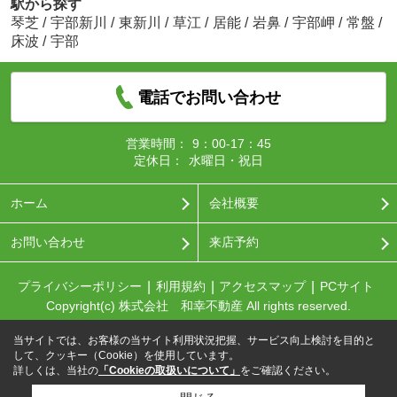
駅から探す
琴芝
/
宇部新川
/
東新川
/
草江
/
居能
/
岩鼻
/
宇部岬
/
常盤
/
床波
/
宇部
電話でお問い合わせ
営業時間：
9：00-17：45
定休日：
水曜日・祝日
ホーム
会社概要
お問い合わせ
来店予約
プライバシーポリシー
利用規約
アクセスマップ
PCサイト
Copyright(c) 株式会社 和幸不動産 All rights reserved.
当サイトでは、お客様の当サイト利用状況把握、サービス向上検討を目的と
して、クッキー（Cookie）を使用しています。
詳しくは、当社の
「Cookieの取扱いについて」
をご確認ください。