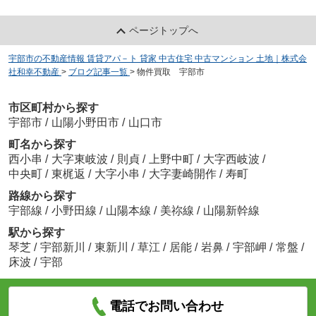
ページトップへ
宇部市の不動産情報 賃貸アパ－ト 貸家 中古住宅 中古マンション 土地｜株式会
社和幸不動産
>
ブログ記事一覧
>
物件買取 宇部市
市区町村から探す
宇部市
/
山陽小野田市
/
山口市
町名から探す
西小串
/
大字東岐波
/
則貞
/
上野中町
/
大字西岐波
/
中央町
/
東梶返
/
大字小串
/
大字妻崎開作
/
寿町
路線から探す
宇部線
/
小野田線
/
山陽本線
/
美祢線
/
山陽新幹線
駅から探す
琴芝
/
宇部新川
/
東新川
/
草江
/
居能
/
岩鼻
/
宇部岬
/
常盤
/
床波
/
宇部
電話でお問い合わせ