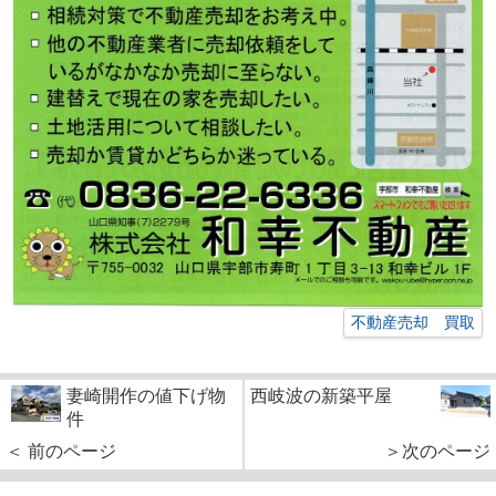
不動産売却 買取
妻崎開作の値下げ物
西岐波の新築平屋
件
＜ 前のページ
＞次のページ