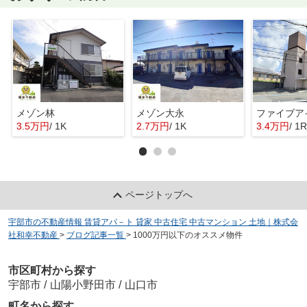
メゾン林
メゾン大永
ファイブア
3.5万円
/ 1K
2.7万円
/ 1K
3.4万円
/ 1R
ページトップへ
宇部市の不動産情報 賃貸アパ－ト 貸家 中古住宅 中古マンション 土地｜株式会
社和幸不動産
>
ブログ記事一覧
>
1000万円以下のオススメ物件
市区町村から探す
宇部市
/
山陽小野田市
/
山口市
町名から探す