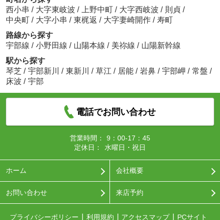
西小串
/
大字東岐波
/
上野中町
/
大字西岐波
/
則貞
/
中央町
/
大字小串
/
東梶返
/
大字妻崎開作
/
寿町
路線から探す
宇部線
/
小野田線
/
山陽本線
/
美祢線
/
山陽新幹線
駅から探す
琴芝
/
宇部新川
/
東新川
/
草江
/
居能
/
岩鼻
/
宇部岬
/
常盤
/
床波
/
宇部
電話でお問い合わせ
営業時間：
9：00-17：45
定休日：
水曜日・祝日
ホーム
会社概要
お問い合わせ
来店予約
プライバシーポリシー
利用規約
アクセスマップ
PCサイト