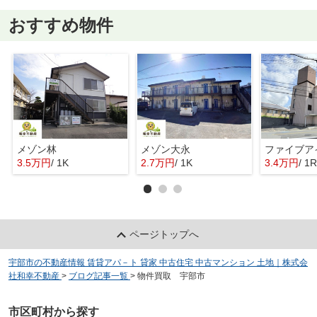
おすすめ物件
メゾン林
メゾン大永
ファイブア
3.5万円
/ 1K
2.7万円
/ 1K
3.4万円
/ 1R
ページトップへ
宇部市の不動産情報 賃貸アパ－ト 貸家 中古住宅 中古マンション 土地｜株式会
社和幸不動産
>
ブログ記事一覧
>
物件買取 宇部市
市区町村から探す