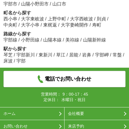
宇部市
/
山陽小野田市
/
山口市
町名から探す
西小串
/
大字東岐波
/
上野中町
/
大字西岐波
/
則貞
/
中央町
/
大字小串
/
東梶返
/
大字妻崎開作
/
寿町
路線から探す
宇部線
/
小野田線
/
山陽本線
/
美祢線
/
山陽新幹線
駅から探す
琴芝
/
宇部新川
/
東新川
/
草江
/
居能
/
岩鼻
/
宇部岬
/
常盤
/
床波
/
宇部
電話でお問い合わせ
営業時間：
9：00-17：45
定休日：
水曜日・祝日
ホーム
会社概要
お問い合わせ
来店予約