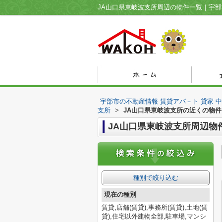
宇部市の不動産情報 賃貸アパ－ト 貸家 
支所
>
JA山口県東岐波支所の近くの物件
JA山口県東岐波支所周辺物
種別で絞り込む
現在の種別
賃貸,店舗(賃貸),事務所(賃貸),土地(賃
貸),住宅以外建物全部,駐車場,マンシ