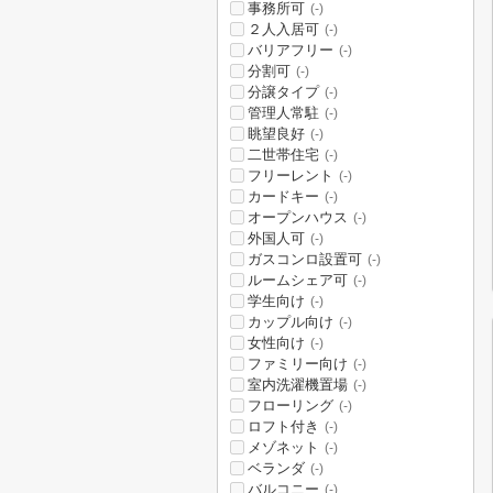
事務所可
(-)
２人入居可
(-)
バリアフリー
(-)
分割可
(-)
分譲タイプ
(-)
管理人常駐
(-)
眺望良好
(-)
二世帯住宅
(-)
フリーレント
(-)
カードキー
(-)
オープンハウス
(-)
外国人可
(-)
ガスコンロ設置可
(-)
ルームシェア可
(-)
学生向け
(-)
カップル向け
(-)
女性向け
(-)
ファミリー向け
(-)
室内洗濯機置場
(-)
フローリング
(-)
ロフト付き
(-)
メゾネット
(-)
ベランダ
(-)
バルコニー
(-)