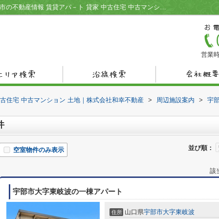
JA山口県東岐波支所周辺の物件一覧｜宇部市の不動産情報 賃貸アパ－ト 貸家 中古住宅 中古マンション 土地｜株式会社和幸不動産
営業時
中古住宅 中古マンション 土地｜株式会社和幸不動産
>
周辺施設案内
>
宇
件
並び順：
空室物件のみ表示
該
宇部市大字東岐波の一棟アパート
山口県
宇部市
大字東岐波
住所