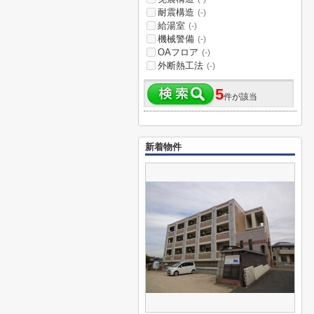
耐震構造
(-)
給湯室
(-)
機械警備
(-)
OAフロア
(-)
外断熱工法
(-)
5
件が該当
新着物件