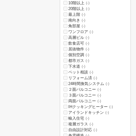
10階以上
(-)
20階以上
(-)
最上階
(-)
南向き
(-)
角部屋
(-)
ワンフロア
(-)
高層ビル
(-)
飲食店可
(-)
居抜物件
(-)
個別空調
(-)
都市ガス
(-)
下水道
(-)
ペット相談
(-)
リフォーム済
(-)
24時間換気システム
(-)
２面バルコニー
(-)
３面バルコニー
(-)
両面バルコニー
(-)
IHクッキングヒーター
(-)
アイランドキッチン
(-)
輸入住宅
(-)
複層ガラス
(-)
自由設計対応
(-)
免震構造
(-)