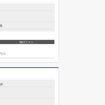
造
検討リスト
ちら
地9