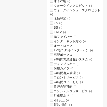
床下収納
(-)
ウォークインクロゼット
(-)
ウォークインシューズクロゼット
(-)
収納豊富
(-)
CS
(-)
BS
(-)
CATV
(-)
光ファイバー
(-)
インターネット対応
(-)
オートロック
(-)
TVモニタ付インターホン
(-)
宅配ボックス
(-)
24時間緊急通報システム
(-)
ディンプルキー
(-)
防犯カメラ
(-)
24時間有人管理
(-)
フロントサービス
(-)
24時間ゴミ出し可
(-)
住戸内覧可能
(-)
コンシェルジュサービス
(-)
駐車場あり
(-)
2階以上
(-)
1階の物件
(-)