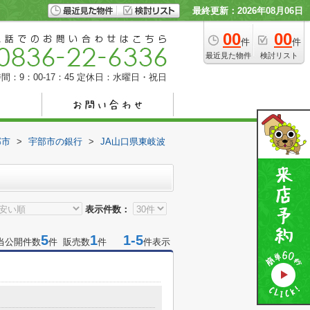
最終更新：2026年08月06日
00
00
件
件
最近見た物件
検討リスト
間：9：00-17：45
定休日：水曜日・祝日
部市
>
宇部市の銀行
>
JA山口県東岐波
表示件数：
5
1
1-5
当公開件数
件 販売数
件
件表示