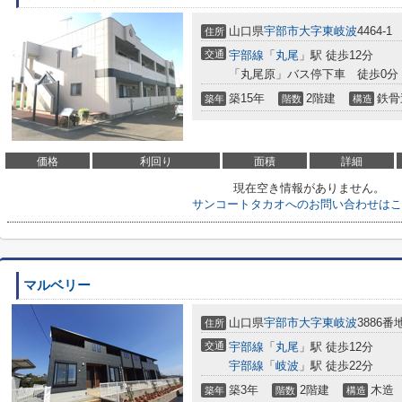
山口県
宇部市
大字東岐波
4464-1
住所
交通
宇部線
「
丸尾
」駅 徒歩12分
「丸尾原」バス停下車 徒歩0分
築15年
2階建
鉄骨
築年
階数
構造
価格
利回り
面積
詳細
現在空き情報がありません。
サンコートタカオへのお問い合わせはこ
マルベリー
山口県
宇部市
大字東岐波
3886番
住所
交通
宇部線
「
丸尾
」駅 徒歩12分
宇部線
「
岐波
」駅 徒歩22分
築3年
2階建
木造
築年
階数
構造