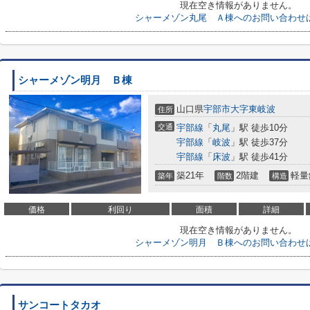
現在空き情報がありません。
シャーメゾン丸尾 Ａ棟へのお問い合わせ
シャーメゾン明月 Ｂ棟
山口県
宇部市
大字東岐波
住所
交通
宇部線
「
丸尾
」駅 徒歩10分
宇部線
「
岐波
」駅 徒歩37分
宇部線
「
床波
」駅 徒歩41分
築21年
2階建
軽量
築年
階数
構造
価格
利回り
面積
詳細
現在空き情報がありません。
シャーメゾン明月 Ｂ棟へのお問い合わせ
サンコートタカオ