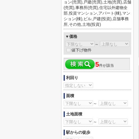
ョン(売買),戸建(売買),土地(売買),店舗
(売買),事務所(売買),住宅以外建物全
部,投資マンション,アパート(棟),マン
ション(棟),ビル,戸建(投資),店舗事務
所,その他,土地(投資)
▼価格
～
値下げ物件
5
件が該当
利回り
面積
～
土地面積
～
駅からの徒歩