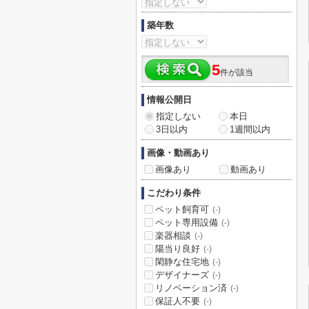
築年数
5
件が該当
情報公開日
指定しない
本日
3日以内
1週間以内
画像・動画あり
画像あり
動画あり
こだわり条件
ペット飼育可
(-)
ペット専用設備
(-)
楽器相談
(-)
陽当り良好
(-)
閑静な住宅地
(-)
デザイナーズ
(-)
リノベーション済
(-)
保証人不要
(-)