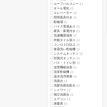
ルーフバルコニー
(-)
オール電化
(-)
エレベーター
(-)
照明器具付き
(-)
駐輪場
(-)
バイク置場あり
(-)
家具・家電付き
(-)
洗濯機置場有
(-)
外観タイル張り
(-)
コンロ２口以上
(-)
食器洗い乾燥機
(-)
システムキッチン
(-)
対面式キッチン
(-)
バス・トイレ別
(-)
追焚機能浴室
(-)
浴室乾燥機
(-)
温水洗浄便座
(-)
洗面台
(-)
洗髪洗面化粧台
(-)
シャワー
(-)
独立洗面台
(-)
エアコン
(-)
床暖房
(-)