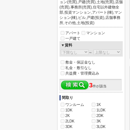
ョン(売買),戸建(売買),土地(売買),店舗
(売買),事務所(売買),住宅以外建物全
部,投資マンション,アパート(棟),マン
ション(棟),ビル,戸建(投資),店舗事務
所,その他,土地(投資)
アパート
マンション
一戸建て
▼賃料
～
敷金・保証金なし
礼金・敷引なし
共益費・管理費込み
3
件が該当
間取り
ワンルーム
1K
1DK
1LDK
2K
2DK
2LDK
3K
3DK
3LDK