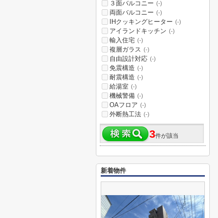
３面バルコニー
(-)
両面バルコニー
(-)
IHクッキングヒーター
(-)
アイランドキッチン
(-)
輸入住宅
(-)
複層ガラス
(-)
自由設計対応
(-)
免震構造
(-)
耐震構造
(-)
給湯室
(-)
機械警備
(-)
OAフロア
(-)
外断熱工法
(-)
3
件が該当
新着物件