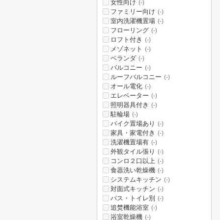
女性向け
(-)
ファミリー向け
(-)
室内洗濯機置場
(-)
フローリング
(-)
ロフト付き
(-)
メゾネット
(-)
ベランダ
(-)
バルコニー
(-)
ルーフバルコニー
(-)
オール電化
(-)
エレベーター
(-)
照明器具付き
(-)
駐輪場
(-)
バイク置場あり
(-)
家具・家電付き
(-)
洗濯機置場有
(-)
外観タイル張り
(-)
コンロ２口以上
(-)
食器洗い乾燥機
(-)
システムキッチン
(-)
対面式キッチン
(-)
バス・トイレ別
(-)
追焚機能浴室
(-)
浴室乾燥機
(-)