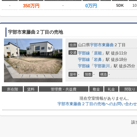
350
万円
0万円
-
-
5DK
10
宇部市東藤曲２丁目の売地
山口県
宇部市
東藤曲
２丁目
住所
交通
宇部線
「
居能
」駅 徒歩11分
宇部線
「
岩鼻
」駅 徒歩18分
宇部線
「
宇部新川
」駅 徒歩25分
-
-
-
築年
階数
構造
所在階
賃料
管理費・共益費
敷金
礼金
間取り
現在空室情報がありません。
宇部市東藤曲２丁目の売地へのお問い合わせ
該