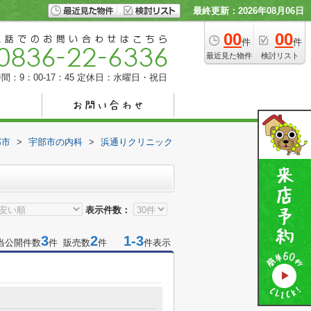
最終更新：2026年08月06日
00
00
件
件
最近見た物件
検討リスト
間：9：00-17：45
定休日：水曜日・祝日
部市
>
宇部市の内科
>
浜通りクリニック
表示件数：
3
2
1-3
当公開件数
件 販売数
件
件表示