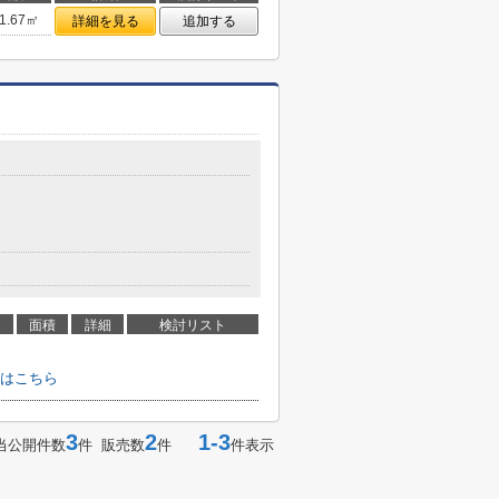
1.67㎡
詳細を見る
追加する
面積
詳細
検討リスト
はこちら
3
2
1-3
当公開件数
件 販売数
件
件表示