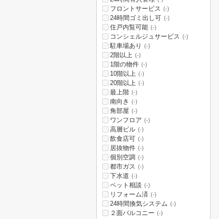
フロントサービス
(-)
24時間ゴミ出し可
(-)
住戸内覧可能
(-)
コンシェルジュサービス
(-)
駐車場あり
(-)
2階以上
(-)
1階の物件
(-)
10階以上
(-)
20階以上
(-)
最上階
(-)
南向き
(-)
角部屋
(-)
ワンフロア
(-)
高層ビル
(-)
飲食店可
(-)
居抜物件
(-)
個別空調
(-)
都市ガス
(-)
下水道
(-)
ペット相談
(-)
リフォーム済
(-)
24時間換気システム
(-)
２面バルコニー
(-)