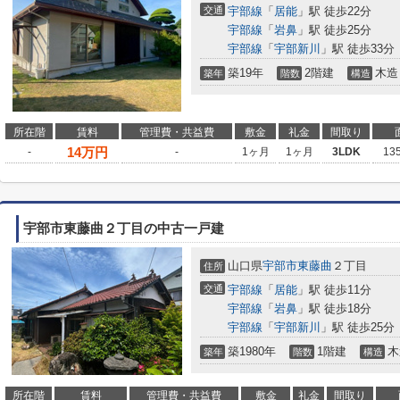
交通
宇部線
「
居能
」駅 徒歩22分
宇部線
「
岩鼻
」駅 徒歩25分
宇部線
「
宇部新川
」駅 徒歩33分
築19年
2階建
木造
築年
階数
構造
所在階
賃料
管理費・共益費
敷金
礼金
間取り
14
万円
-
-
1ヶ月
1ヶ月
3LDK
13
宇部市東藤曲２丁目の中古一戸建
山口県
宇部市
東藤曲
２丁目
住所
交通
宇部線
「
居能
」駅 徒歩11分
宇部線
「
岩鼻
」駅 徒歩18分
宇部線
「
宇部新川
」駅 徒歩25分
築1980年
1階建
木
築年
階数
構造
所在階
賃料
管理費・共益費
敷金
礼金
間取り