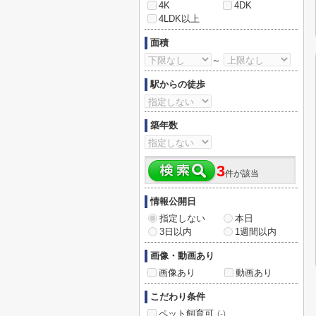
4K
4DK
4LDK以上
面積
～
駅からの徒歩
築年数
3
件が該当
情報公開日
指定しない
本日
3日以内
1週間以内
画像・動画あり
画像あり
動画あり
こだわり条件
ペット飼育可
(-)