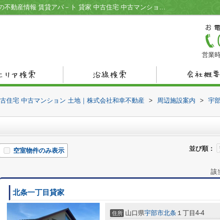
浜通りクリニック周辺の物件一覧｜宇部市の不動産情報 賃貸アパ－ト 貸家 中古住宅 中古マンション 土地｜株式会社和幸不動産
営業時
中古住宅 中古マンション 土地｜株式会社和幸不動産
>
周辺施設案内
>
宇
並び順：
空室物件のみ表示
該
北条一丁目貸家
山口県
宇部市
北条
１丁目4-4
住所