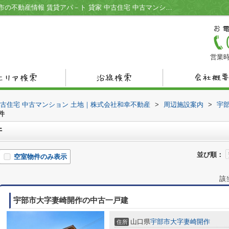
厚南セントヒル病院周辺の物件一覧｜宇部市の不動産情報 賃貸アパ－ト 貸家 中古住宅 中古マンション 土地｜株式会社和幸不動産
営業時
中古住宅 中古マンション 土地｜株式会社和幸不動産
>
周辺施設案内
>
宇
件
件
並び順：
空室物件のみ表示
該
宇部市大字妻崎開作の中古一戸建
山口県
宇部市
大字妻崎開作
住所