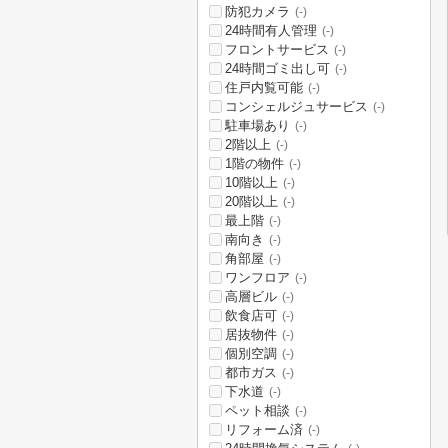
防犯カメラ
(-)
24時間有人管理
(-)
フロントサービス
(-)
24時間ゴミ出し可
(-)
住戸内覧可能
(-)
コンシェルジュサービス
(-)
駐車場あり
(-)
2階以上
(-)
1階の物件
(-)
10階以上
(-)
20階以上
(-)
最上階
(-)
南向き
(-)
角部屋
(-)
ワンフロア
(-)
高層ビル
(-)
飲食店可
(-)
居抜物件
(-)
個別空調
(-)
都市ガス
(-)
下水道
(-)
ペット相談
(-)
リフォーム済
(-)