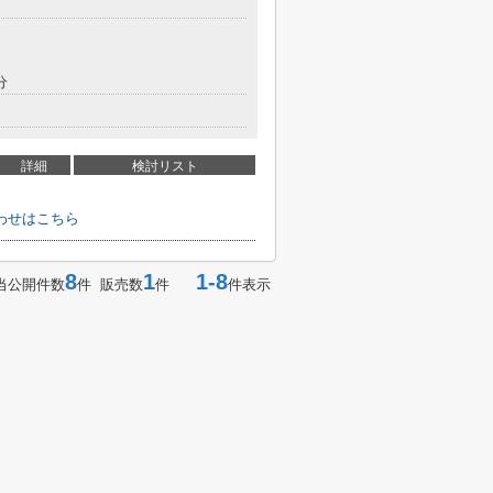
分
詳細
検討リスト
わせはこちら
8
1
1-8
当公開件数
件 販売数
件
件表示