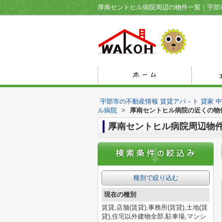
宇部市の不動産情報 賃貸アパ－ト 貸家 
ル病院
>
厚南セントヒル病院の近くの物
厚南セントヒル病院周辺物
種別で絞り込む
現在の種別
賃貸,店舗(賃貸),事務所(賃貸),土地(賃
貸),住宅以外建物全部,駐車場,マンシ