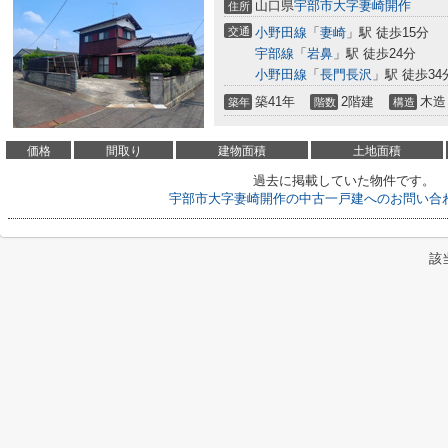
山口県
宇部市
大字妻崎開作
住所
交通
小野田線
「
妻崎
」駅 徒歩15分
宇部線
「
岩鼻
」駅 徒歩24分
小野田線
「
長門長沢
」駅 徒歩34
築41年
2階建
木造
築年
階数
構造
価格
間取り
建物面積
土地面積
過去に掲載していた物件です。
宇部市大字妻崎開作の中古一戸建へのお問い合
該