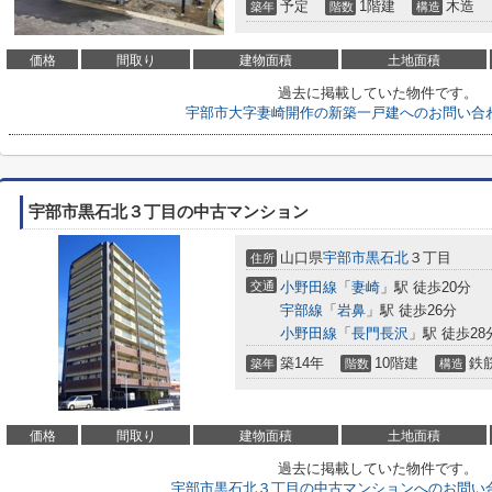
予定
1階建
木造
築年
階数
構造
価格
間取り
建物面積
土地面積
過去に掲載していた物件です。
宇部市大字妻崎開作の新築一戸建へのお問い合
宇部市黒石北３丁目の中古マンション
山口県
宇部市
黒石北
３丁目
住所
交通
小野田線
「
妻崎
」駅 徒歩20分
宇部線
「
岩鼻
」駅 徒歩26分
小野田線
「
長門長沢
」駅 徒歩28
築14年
10階建
鉄
築年
階数
構造
価格
間取り
建物面積
土地面積
過去に掲載していた物件です。
宇部市黒石北３丁目の中古マンションへのお問い