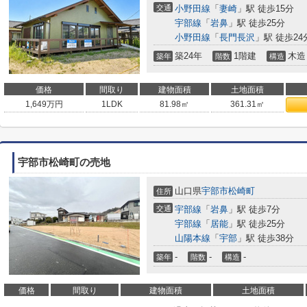
交通
小野田線
「
妻崎
」駅 徒歩15分
宇部線
「
岩鼻
」駅 徒歩25分
小野田線
「
長門長沢
」駅 徒歩24
築24年
1階建
木造
築年
階数
構造
価格
間取り
建物面積
土地面積
1,649
万円
1LDK
81.98㎡
361.31㎡
宇部市松崎町の売地
山口県
宇部市
松崎町
住所
交通
宇部線
「
岩鼻
」駅 徒歩7分
宇部線
「
居能
」駅 徒歩25分
山陽本線
「
宇部
」駅 徒歩38分
-
-
-
築年
階数
構造
価格
間取り
建物面積
土地面積