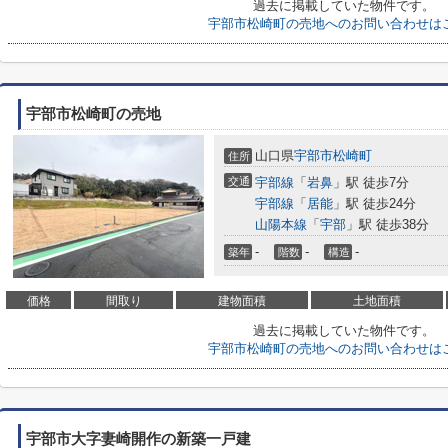
過去に掲載していた物件です。
宇部市松崎町の売地へのお問い合わせは
宇部市松崎町の売地
山口県
宇部市
松崎町
住所
交通
宇部線
「
岩鼻
」駅 徒歩7分
宇部線
「
居能
」駅 徒歩24分
山陽本線
「
宇部
」駅 徒歩38分
-
-
-
築年
階数
構造
価格
間取り
建物面積
土地面積
過去に掲載していた物件です。
宇部市松崎町の売地へのお問い合わせは
宇部市大字妻崎開作の新築一戸建