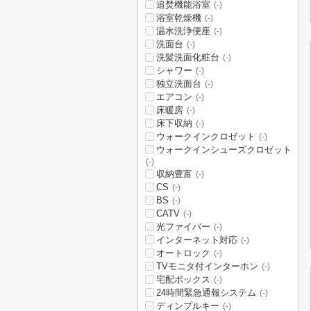
追焚機能浴室
(-)
浴室乾燥機
(-)
温水洗浄便座
(-)
洗面台
(-)
洗髪洗面化粧台
(-)
シャワー
(-)
独立洗面台
(-)
エアコン
(-)
床暖房
(-)
床下収納
(-)
ウォークインクロゼット
(-)
ウォークインシューズクロゼット
(-)
収納豊富
(-)
CS
(-)
BS
(-)
CATV
(-)
光ファイバー
(-)
インターネット対応
(-)
オートロック
(-)
TVモニタ付インターホン
(-)
宅配ボックス
(-)
24時間緊急通報システム
(-)
ディンプルキー
(-)