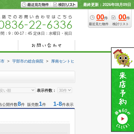
最終更新：2026年08月09日
00
00
件
件
最近見た物件
検討リスト
間：9：00-17：45
定休日：水曜日・祝日
部市
>
宇部市の総合病院
>
厚南セントヒ
表示件数：
8
1
1-8
当公開件数
件 販売数
件
件表示