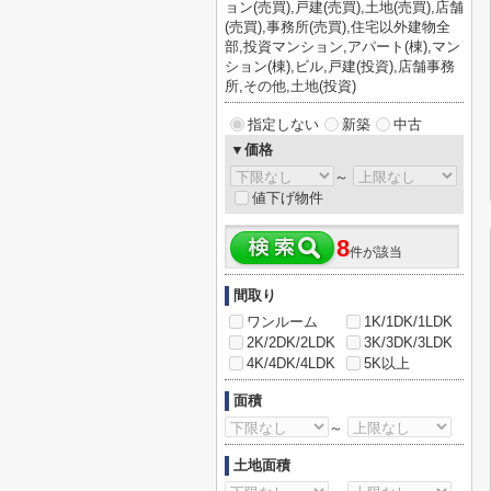
ョン(売買),戸建(売買),土地(売買),店舗
(売買),事務所(売買),住宅以外建物全
部,投資マンション,アパート(棟),マン
ション(棟),ビル,戸建(投資),店舗事務
所,その他,土地(投資)
指定しない
新築
中古
▼価格
～
値下げ物件
8
件が該当
間取り
ワンルーム
1K/1DK/1LDK
2K/2DK/2LDK
3K/3DK/3LDK
4K/4DK/4LDK
5K以上
面積
～
土地面積