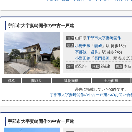
宇部市大字妻崎開作の中古一戸建
山口県
宇部市
大字妻崎開作
住所
交通
小野田線
「
妻崎
」駅 徒歩15分
宇部線
「
岩鼻
」駅 徒歩24分
小野田線
「
長門長沢
」駅 徒歩25
築51年
2階建
木造
築年
階数
構造
価格
間取り
建物面積
土地面積
過去に掲載していた物件です。
宇部市大字妻崎開作の中古一戸建へのお問い合
宇部市大字妻崎開作の中古一戸建