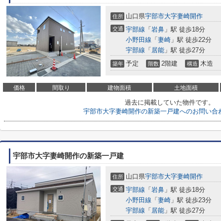
山口県
宇部市
大字妻崎開作
住所
交通
宇部線
「
岩鼻
」駅 徒歩18分
小野田線
「
妻崎
」駅 徒歩22分
宇部線
「
居能
」駅 徒歩27分
予定
2階建
木造
築年
階数
構造
価格
間取り
建物面積
土地面積
過去に掲載していた物件です。
宇部市大字妻崎開作の新築一戸建へのお問い合
宇部市大字妻崎開作の新築一戸建
山口県
宇部市
大字妻崎開作
住所
交通
宇部線
「
岩鼻
」駅 徒歩18分
小野田線
「
妻崎
」駅 徒歩23分
宇部線
「
居能
」駅 徒歩27分