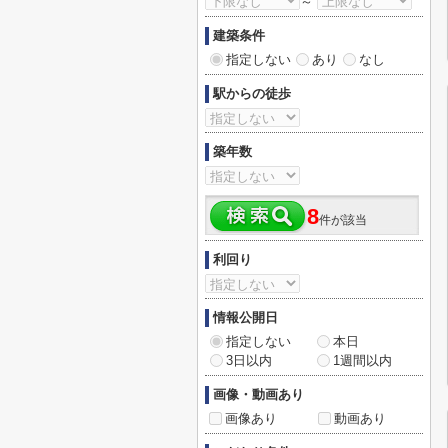
～
建築条件
指定しない
あり
なし
駅からの徒歩
築年数
8
件が該当
利回り
情報公開日
指定しない
本日
3日以内
1週間以内
画像・動画あり
画像あり
動画あり