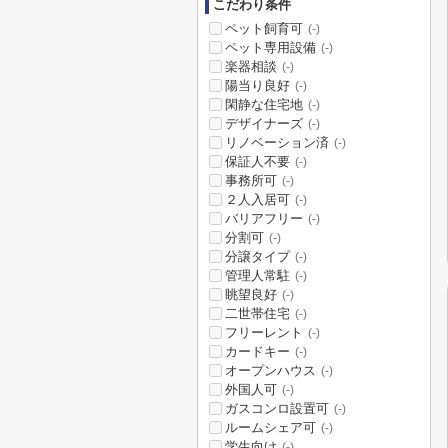
こだわり条件
ペット飼育可
(-)
ペット専用設備
(-)
楽器相談
(-)
陽当り良好
(-)
閑静な住宅地
(-)
デザイナーズ
(-)
リノベーション済
(-)
保証人不要
(-)
事務所可
(-)
２人入居可
(-)
バリアフリー
(-)
分割可
(-)
分譲タイプ
(-)
管理人常駐
(-)
眺望良好
(-)
二世帯住宅
(-)
フリーレント
(-)
カードキー
(-)
オープンハウス
(-)
外国人可
(-)
ガスコンロ設置可
(-)
ルームシェア可
(-)
学生向け
(-)