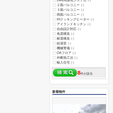
24時間換気システム
(-)
２面バルコニー
(-)
３面バルコニー
(-)
両面バルコニー
(-)
IHクッキングヒーター
(-)
アイランドキッチン
(-)
自由設計対応
(-)
免震構造
(-)
耐震構造
(-)
給湯室
(-)
機械警備
(-)
OAフロア
(-)
外断熱工法
(-)
輸入住宅
(-)
8
件が該当
新着物件