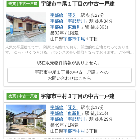
宇部市中尾１丁目の中古一戸建
売買 | 中古一戸建
宇部線
「
琴芝
」駅 徒歩27分
宇部線
「
宇部新川
」駅 徒歩34分
宇部線
「
東新川
」駅 徒歩36分
築32年 / 1階建
山口県
宇部市
中尾
１丁目
人気の平屋建てです。 隣家とも離れており、開放的な立地となっておりま
す。 ゆっくりくつろげる、バランスの良い間取となっております。 ご不明な
点等はお気軽にお申し付けください。
現在販売物件情報がありません。
「宇部市中尾１丁目の中古一戸建」への
お問い合わせはこちら
宇部市中村３丁目の中古一戸建
売買 | 中古一戸建
宇部線
「
琴芝
」駅 徒歩17分
宇部線
「
東新川
」駅 徒歩21分
宇部線
「
宇部新川
」駅 徒歩29分
築49年 / 1階建
山口県
宇部市
中村
３丁目