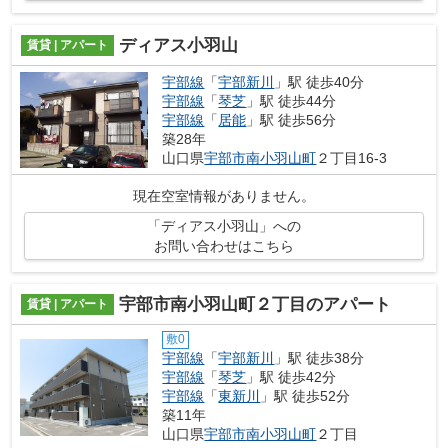
ディアス小羽山
賃貸 | アパート
宇部線
「
宇部新川
」駅 徒歩40分
宇部線
「
琴芝
」駅 徒歩44分
宇部線
「
居能
」駅 徒歩56分
築28年
山口県
宇部市
南小羽山町
２丁目16-3
現在空室情報がありません。
「ディアス小羽山」への
お問い合わせはこちら
宇部市南小羽山町２丁目のアパート
賃貸 | アパート
敷0
宇部線
「
宇部新川
」駅 徒歩38分
宇部線
「
琴芝
」駅 徒歩42分
宇部線
「
東新川
」駅 徒歩52分
築11年
山口県
宇部市
南小羽山町
２丁目