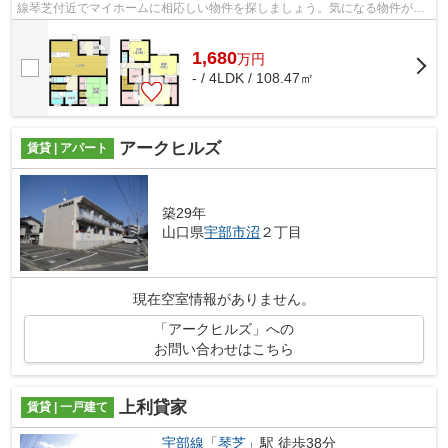
線琴芝付近でマイホームに相応しい物件を探しましょう。気になる物件が見
つかりましたら、まずはお気軽にお問...
1,680
万
円
- / 4LDK / 108.47㎡
アークヒルズ
賃貸 | アパート
築29年
山口県
宇部市
沼
２丁目
現在空室情報がありません。
「アークヒルズ」への
お問い合わせはこちら
上利貸家
賃貸 | 一戸建て
宇部線
「
琴芝
」駅 徒歩38分