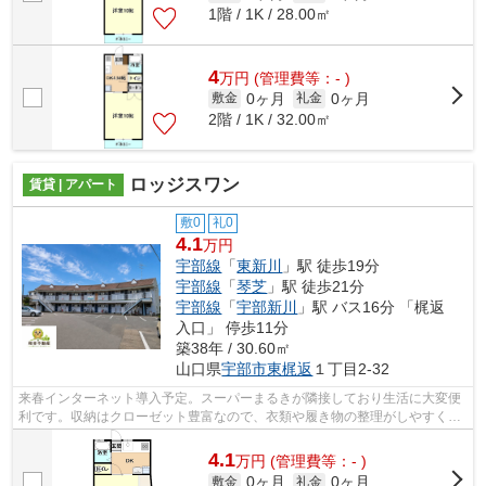
1階 / 1K / 28.00㎡
4
万
円
(管理費等：- )
0ヶ月
0ヶ月
敷金
礼金
2階 / 1K / 32.00㎡
ロッジスワン
賃貸 | アパート
敷0
礼0
4.1
万円
宇部線
「
東新川
」駅 徒歩19分
宇部線
「
琴芝
」駅 徒歩21分
宇部線
「
宇部新川
」駅 バス16分 「梶返
入口」 停歩11分
築38年 / 30.60㎡
山口県
宇部市
東梶返
１丁目2-32
来春インターネット導入予定。スーパーまるきが隣接しており生活に大変便
利です。収納はクローゼット豊富なので、衣類や履き物の整理がしやすく便
利です。お手入れや収納のしやすい洗...
4.1
万
円
(管理費等：- )
0ヶ月
0ヶ月
敷金
礼金