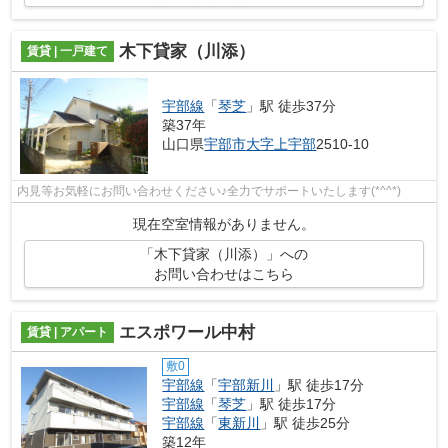
木下貸家（川添）
賃貸 | 一戸建て
宇部線
「
琴芝
」駅 徒歩37分
築37年
山口県
宇部市
大字上宇部
2510-10
内見等お気軽にお問い合わせください♪全力でサポートいたします(*^^*)
現在空室情報がありません。
「木下貸家（川添）」への
お問い合わせはこちら
エスポワール中村
賃貸 | アパート
敷0
宇部線
「
宇部新川
」駅 徒歩17分
宇部線
「
琴芝
」駅 徒歩17分
宇部線
「
東新川
」駅 徒歩25分
築12年