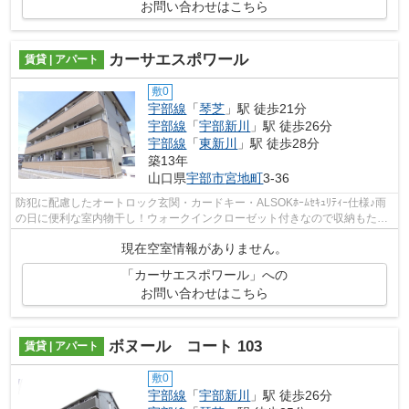
お問い合わせはこちら
カーサエスポワール
賃貸 | アパート
敷0
宇部線
「
琴芝
」駅 徒歩21分
宇部線
「
宇部新川
」駅 徒歩26分
宇部線
「
東新川
」駅 徒歩28分
築13年
山口県
宇部市
宮地町
3-36
防犯に配慮したオートロック玄関・カードキー・ALSOKﾎｰﾑｾｷｭﾘﾃｨｰ仕様♪雨
の日に便利な室内物干し！ウォークインクローゼット付きなので収納もたっ
ぷりできます♪ エアコン2台付き♪
現在空室情報がありません。
「カーサエスポワール」への
お問い合わせはこちら
ボヌール コート 103
賃貸 | アパート
敷0
宇部線
「
宇部新川
」駅 徒歩26分