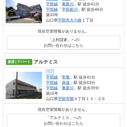
宇部線
「
東新川
」駅 徒歩41分
宇部線
「
宇部新川
」駅 徒歩46分
築33年
山口県
宇部市
大小路
１丁目
現在空室情報がありません。
「上利貸家」への
お問い合わせはこちら
アルテミス
賃貸 | アパート
礼0
宇部線
「
常盤
」駅 徒歩41分
宇部線
「
床波
」駅 徒歩53分
宇部線
「
東新川
」駅 徒歩39分
築15年
山口県
宇部市
開
４丁目１３－２６
現在空室情報がありません。
「アルテミス」への
お問い合わせはこちら