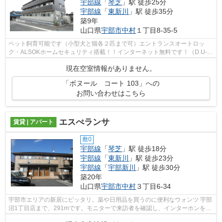
宇部線
「
琴芝
」駅 徒歩25分
宇部線
「
東新川
」駅 徒歩35分
築9年
山口県
宇部市
中村
１丁目8-35-5
ペット飼育可能です（小型犬と猫各２匹まで可）エントランスオートロッ
ク・ALSOKホームセキュリティ搭載！！インターネット無料です！（D.U-
NET／Wi-Fi確認中）エアコン２台・浴室テレ...
現在空室情報がありません。
「ボヌール コート 103」への
お問い合わせはこちら
エスぺランサ
賃貸 | アパート
敷0
宇部線
「
琴芝
」駅 徒歩18分
宇部線
「
東新川
」駅 徒歩23分
宇部線
「
宇部新川
」駅 徒歩30分
築20年
山口県
宇部市
中村
３丁目6-34
宇部市エリアの新居にピッタリ。薬や日用品を買うのに便利なウォンツ 宇部
沼1丁目店まで、291mです。モニターで来訪者を確認し、インターホンを通
じて室内から会話することができます...