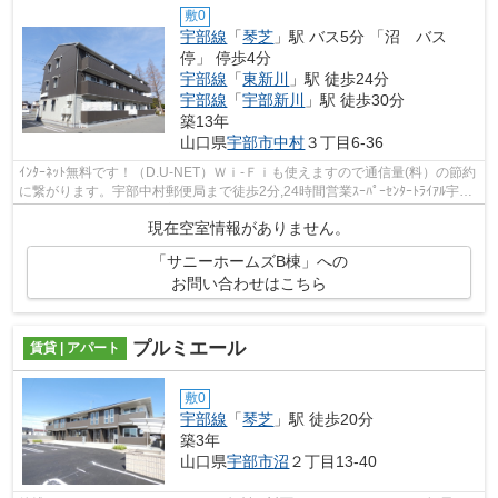
敷0
宇部線
「
琴芝
」駅 バス5分 「沼 バス
停」 停歩4分
宇部線
「
東新川
」駅 徒歩24分
宇部線
「
宇部新川
」駅 徒歩30分
築13年
山口県
宇部市
中村
３丁目6-36
ｲﾝﾀｰﾈｯﾄ無料です！（D.U-NET）Ｗｉ-Ｆｉも使えますので通信量(料）の節約
に繋がります。宇部中村郵便局まで徒歩2分,24時間営業ｽｰﾊﾟｰｾﾝﾀｰﾄﾗｲｱﾙ宇部
店まで徒歩4分,ローソン宇部沼一丁目...
現在空室情報がありません。
「サニーホームズB棟」への
お問い合わせはこちら
プルミエール
賃貸 | アパート
敷0
宇部線
「
琴芝
」駅 徒歩20分
築3年
山口県
宇部市
沼
２丁目13-40