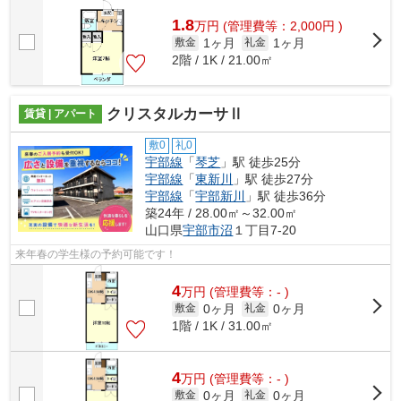
1.8
万
円
(管理費等：2,000円 )
1ヶ月
1ヶ月
敷金
礼金
2階 / 1K / 21.00㎡
クリスタルカーサⅡ
賃貸 | アパート
敷0
礼0
宇部線
「
琴芝
」駅 徒歩25分
宇部線
「
東新川
」駅 徒歩27分
宇部線
「
宇部新川
」駅 徒歩36分
築24年 / 28.00㎡～32.00㎡
山口県
宇部市
沼
１丁目7-20
来年春の学生様の予約可能です！
4
万
円
(管理費等：- )
0ヶ月
0ヶ月
敷金
礼金
1階 / 1K / 31.00㎡
4
万
円
(管理費等：- )
0ヶ月
0ヶ月
敷金
礼金