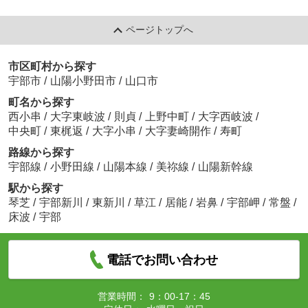
ページトップへ
市区町村から探す
宇部市
/
山陽小野田市
/
山口市
町名から探す
西小串
/
大字東岐波
/
則貞
/
上野中町
/
大字西岐波
/
中央町
/
東梶返
/
大字小串
/
大字妻崎開作
/
寿町
路線から探す
宇部線
/
小野田線
/
山陽本線
/
美祢線
/
山陽新幹線
駅から探す
琴芝
/
宇部新川
/
東新川
/
草江
/
居能
/
岩鼻
/
宇部岬
/
常盤
/
床波
/
宇部
電話でお問い合わせ
営業時間：
9：00-17：45