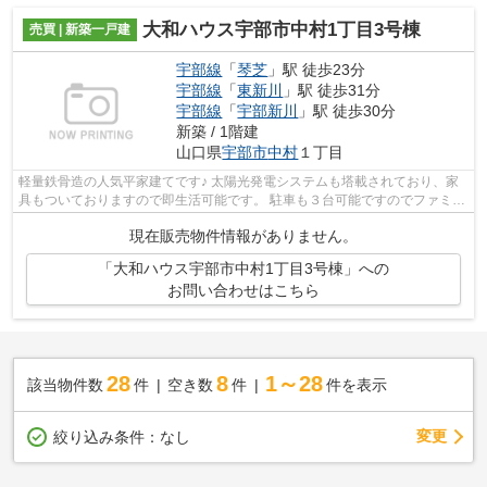
大和ハウス宇部市中村1丁目3号棟
売買 | 新築一戸建
宇部線
「
琴芝
」駅 徒歩23分
宇部線
「
東新川
」駅 徒歩31分
宇部線
「
宇部新川
」駅 徒歩30分
新築 / 1階建
山口県
宇部市
中村
１丁目
軽量鉄骨造の人気平家建てです♪ 太陽光発電システムも塔載されており、家
具もついておりますので即生活可能です。 駐車も３台可能ですのでファミリ
ーにおすすめです。 大手大和ハウス...
現在販売物件情報がありません。
「大和ハウス宇部市中村1丁目3号棟」への
お問い合わせはこちら
28
8
1～28
該当物件数
件
空き数
件
件を表示
変更
絞り込み条件：
なし