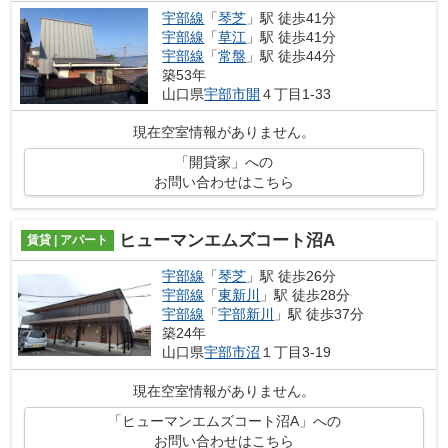
宇部線
「
琴芝
」駅 徒歩41分
宇部線
「
草江
」駅 徒歩41分
宇部線
「
常盤
」駅 徒歩44分
築53年
山口県
宇部市
開
４丁目1-33
現在空室情報がありません。
「開貸家」への
お問い合わせはこちら
ヒューマンエムズコート沼A
賃貸 | アパート
宇部線
「
琴芝
」駅 徒歩26分
宇部線
「
東新川
」駅 徒歩28分
宇部線
「
宇部新川
」駅 徒歩37分
築24年
山口県
宇部市
沼
１丁目3-19
現在空室情報がありません。
「ヒューマンエムズコート沼A」への
お問い合わせはこちら