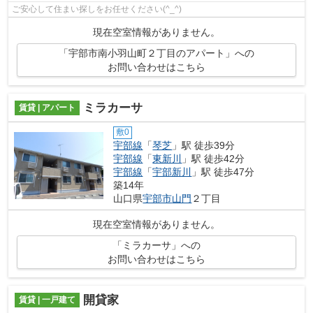
ご安心して住まい探しをお任せください(^_^)
現在空室情報がありません。
「宇部市南小羽山町２丁目のアパート」への
お問い合わせはこちら
ミラカーサ
賃貸 | アパート
敷0
宇部線
「
琴芝
」駅 徒歩39分
宇部線
「
東新川
」駅 徒歩42分
宇部線
「
宇部新川
」駅 徒歩47分
築14年
山口県
宇部市
山門
２丁目
現在空室情報がありません。
「ミラカーサ」への
お問い合わせはこちら
開貸家
賃貸 | 一戸建て