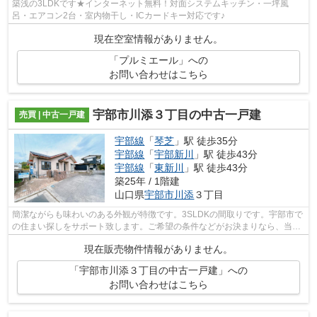
築浅の3LDKです★インターネット無料！対面システムキッチン・一坪風
呂・エアコン2台・室内物干し・ICカードキー対応です♪
現在空室情報がありません。
「プルミエール」への
お問い合わせはこちら
宇部市川添３丁目の中古一戸建
売買 | 中古一戸建
宇部線
「
琴芝
」駅 徒歩35分
宇部線
「
宇部新川
」駅 徒歩43分
宇部線
「
東新川
」駅 徒歩43分
築25年 / 1階建
山口県
宇部市
川添
３丁目
簡潔ながらも味わいのある外観が特徴です。3SLDKの間取りです。宇部市で
の住まい探しをサポート致します。ご希望の条件などがお決まりなら、当社
スタッフまで是非お伝えください。お問...
現在販売物件情報がありません。
「宇部市川添３丁目の中古一戸建」への
お問い合わせはこちら