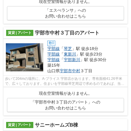
現在空室情報がありません。
「エスぺランサ」への
お問い合わせはこちら
宇部市中村３丁目のアパート
賃貸 | アパート
敷0
宇部線
「
琴芝
」駅 徒歩18分
宇部線
「
東新川
」駅 徒歩23分
宇部線
「
宇部新川
」駅 徒歩30分
築15年
山口県
宇部市
中村
３丁目
歩いて204mの場所に、A-プライス 宇部店があります。専有面積41.26平米
で、広々しております。住まいを宇部線琴芝周辺で求めるのであれば、当社
でお部屋探しを行ってください。当社で...
現在空室情報がありません。
「宇部市中村３丁目のアパート」への
お問い合わせはこちら
サニーホームズB棟
賃貸 | アパート