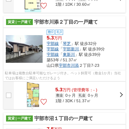
1階 / 1DK / 30.60㎡
宇部市川添２丁目の一戸建て
賃貸 | 一戸建て
敷0
礼0
5.3
万円
宇部線
「
琴芝
」駅 徒歩32分
宇部線
「
宇部新川
」駅 徒歩39分
宇部線
「
東新川
」駅 徒歩39分
築53年 / 51.37㎡
山口県
宇部市
川添
２丁目7-23
駐車場は複数台駐車可能なガレージ付き。ペット飼育可（敷金1か月）当社
ではお客様にご満足いただけるよう
5.3
万
円
(管理費等：- )
0ヶ月
0ヶ月
敷金
礼金
1階 / 3DK / 51.37㎡
宇部市沼１丁目の一戸建て
賃貸 | 一戸建て
7.5