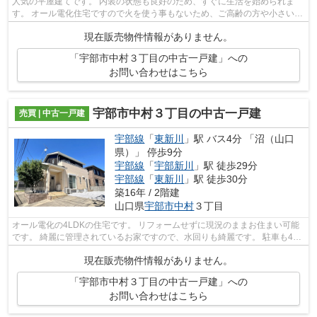
人気の平屋建てです。 内装の状態も良好のため、すぐに生活を始められま
す。 オール電化住宅ですので火を使う事もないため、ご高齢の方や小さいお
子さんのいるご家庭の方も安心して暮...
現在販売物件情報がありません。
「宇部市中村３丁目の中古一戸建」への
お問い合わせはこちら
宇部市中村３丁目の中古一戸建
売買 | 中古一戸建
宇部線
「
東新川
」駅 バス4分 「沼（山口
県）」 停歩9分
宇部線
「
宇部新川
」駅 徒歩29分
宇部線
「
東新川
」駅 徒歩30分
築16年 / 2階建
山口県
宇部市
中村
３丁目
オール電化の4LDKの住宅です。 リフォームせずに現況のままお住まい可能
です。 綺麗に管理されているお家ですので、水回りも綺麗です。 駐車も4台
以上可能ですのでファミリーにおすす...
現在販売物件情報がありません。
「宇部市中村３丁目の中古一戸建」への
お問い合わせはこちら