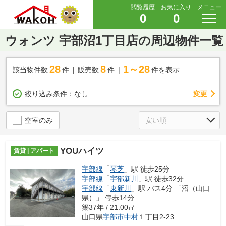
閲覧履歴
お気に入り
メニュー
0
0
ウォンツ 宇部沼1丁目店の周辺物件一覧
28
8
1～28
該当物件数
件
販売数
件
件を表示
変更
絞り込み条件：
なし
空室のみ
YOUハイツ
賃貸 | アパート
宇部線
「
琴芝
」駅 徒歩25分
宇部線
「
宇部新川
」駅 徒歩32分
宇部線
「
東新川
」駅 バス4分 「沼（山口
県）」 停歩14分
築37年 / 21.00㎡
山口県
宇部市
中村
１丁目2-23