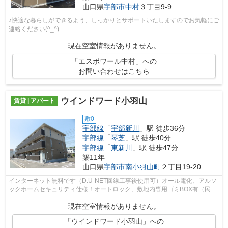
山口県
宇部市
中村
３丁目9-9
♪快適な暮らしができるよう、しっかりとサポートいたしますのでお気軽にご
連絡ください(^_^)
現在空室情報がありません。
「エスポワール中村」への
お問い合わせはこちら
ウインドワード小羽山
賃貸 | アパート
敷0
宇部線
「
宇部新川
」駅 徒歩36分
宇部線
「
琴芝
」駅 徒歩40分
宇部線
「
東新川
」駅 徒歩47分
築11年
山口県
宇部市
南小羽山町
２丁目19-20
インターネット無料です（D.U-NET回線工事後使用可）オール電化、アルソ
ックホームセキュリティ仕様！オートロック、敷地内専用ゴミBOX有（民間
回収）共用部に宅配ボックス設置してます☆
現在空室情報がありません。
「ウインドワード小羽山」への