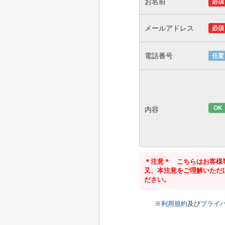
お名前
必須
メールアドレス
必須
電話番号
任意
OK
内容
＊注意＊ こちらはお客様
又、本注意をご理解いただ
ださい。
※
利用規約
及び
プライ