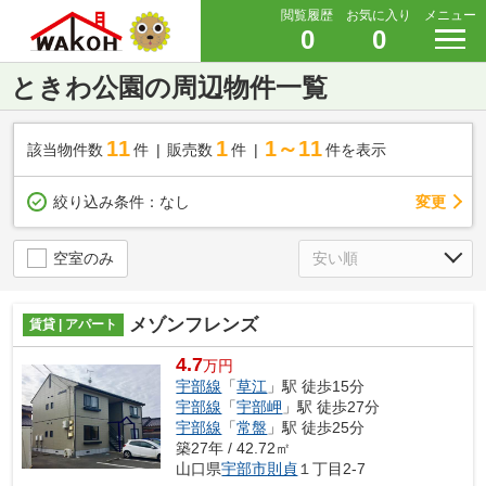
閲覧履歴
お気に入り
メニュー
0
0
ときわ公園の周辺物件一覧
11
1
1～11
該当物件数
件
販売数
件
件を表示
変更
絞り込み条件：
なし
空室のみ
メゾンフレンズ
賃貸 | アパート
4.7
万円
宇部線
「
草江
」駅 徒歩15分
宇部線
「
宇部岬
」駅 徒歩27分
宇部線
「
常盤
」駅 徒歩25分
築27年 / 42.72㎡
山口県
宇部市
則貞
１丁目2-7