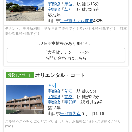
宇部線
「
床波
」駅 徒歩16分
宇部線
「
草江
」駅 徒歩35分
築72年
山口県
宇部市
大字西岐波
4325
テナント、事務所利用可能な戸建て物件です！ﾘﾌｫｰﾑも相談可能です！！駐車
場台数相談可能です！！
現在空室情報がありません。
「大沢貸テナント」への
お問い合わせはこちら
オリエンタル・コート
賃貸 | アパート
礼0
宇部線
「
草江
」駅 徒歩9分
宇部線
「
常盤
」駅 徒歩22分
宇部線
「
宇部岬
」駅 徒歩29分
築13年
山口県
宇部市
則貞
５丁目11-16
ご要望やご不明な点などございましたら、お気軽に当社へご連絡ください
(^o^)