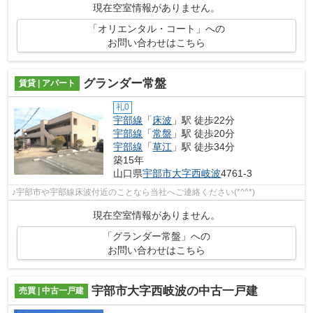
現在空室情報がありません。
「オリエンタル・コート」への
お問い合わせはこちら
グランダー常盤
賃貸 | アパート
礼0
宇部線
「
床波
」駅 徒歩22分
宇部線
「
常盤
」駅 徒歩20分
宇部線
「
草江
」駅 徒歩34分
築15年
山口県
宇部市
大字西岐波
4761-3
♪宇部市や宇部線床波付近のことなら当社へご連絡ください(*^^*)
現在空室情報がありません。
「グランダー常盤」への
お問い合わせはこちら
宇部市大字西岐波の中古一戸建
売買 | 中古一戸建