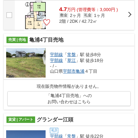
4.7
万
円
(管理費等：3,000円 )
2ヶ月
1ヶ月
敷金
礼金
2階 / 2DK / 42.72㎡
亀浦4丁目売地
売買 | 売地
宇部線
「
常盤
」駅 徒歩8分
宇部線
「
草江
」駅 徒歩18分
- / -
山口県
宇部市
亀浦
４丁目
現在販売物件情報がありません。
「亀浦4丁目売地」への
お問い合わせはこちら
グランダー江頭
賃貸 | アパート
礼0
宇部線
「
常盤
」駅 徒歩22分