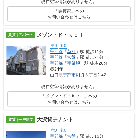
現在空室情報がありません。
「開貸家」への
お問い合わせはこちら
メゾン・ド・ｋｅｉ
賃貸 | アパート
敷0
礼0
宇部線
「
草江
」駅 徒歩11分
宇部線
「
常盤
」駅 徒歩21分
宇部線
「
宇部岬
」駅 徒歩26分
築24年
山口県
宇部市
則貞
５丁目2-42
現在空室情報がありません。
「メゾン・ド・ｋｅｉ」への
お問い合わせはこちら
大沢貸テナント
賃貸 | 一戸建て
敷0
礼0
宇部線
「
常盤
」駅 徒歩16分