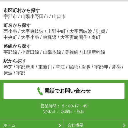
市区町村から探す
宇部市
/
山陽小野田市
/
山口市
町名から探す
西小串
/
大字東岐波
/
上野中町
/
大字西岐波
/
則貞
/
中央町
/
大字小串
/
東梶返
/
大字妻崎開作
/
寿町
路線から探す
宇部線
/
小野田線
/
山陽本線
/
美祢線
/
山陽新幹線
駅から探す
琴芝
/
宇部新川
/
東新川
/
草江
/
居能
/
岩鼻
/
宇部岬
/
常盤
/
床波
/
宇部
電話でお問い合わせ
営業時間：
9：00-17：45
定休日：
水曜日・祝日
ホーム
会社概要