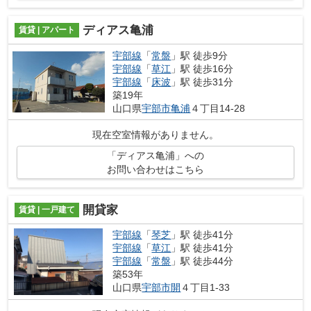
ディアス亀浦
賃貸 | アパート
宇部線
「
常盤
」駅 徒歩9分
宇部線
「
草江
」駅 徒歩16分
宇部線
「
床波
」駅 徒歩31分
築19年
山口県
宇部市
亀浦
４丁目14-28
現在空室情報がありません。
「ディアス亀浦」への
お問い合わせはこちら
開貸家
賃貸 | 一戸建て
宇部線
「
琴芝
」駅 徒歩41分
宇部線
「
草江
」駅 徒歩41分
宇部線
「
常盤
」駅 徒歩44分
築53年
山口県
宇部市
開
４丁目1-33