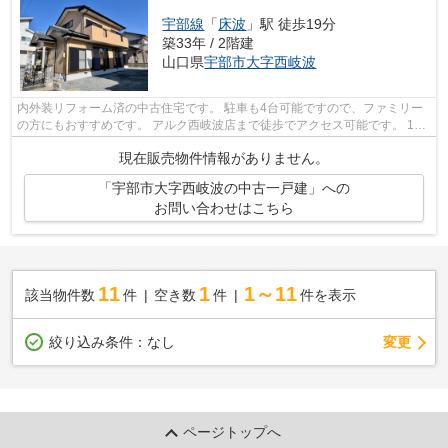
宇部線
「
床波
」駅 徒歩19分
築33年 / 2階建
山口県
宇部市
大字西岐波
内外装リフォーム済の中古住宅です。 駐車も4台可能ですので、ファミリー
の方にもおすすめです。 アルク西岐波店まで徒歩でアクセス可能です。 190
号線までのアクセスも良好ですよ‼ 随...
現在販売物件情報がありません。
「宇部市大字西岐波の中古一戸建」への
お問い合わせはこちら
11
1
1～11
該当物件数
件
空き数
件
件を表示
変更
絞り込み条件：
なし
ページトップへ