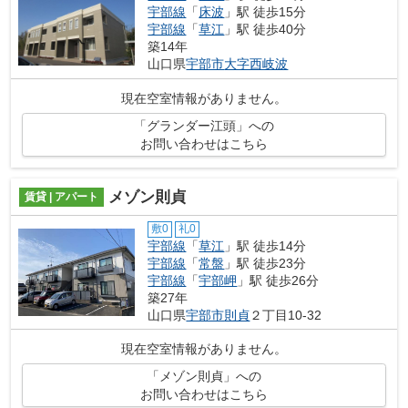
宇部線
「
床波
」駅 徒歩15分
宇部線
「
草江
」駅 徒歩40分
築14年
山口県
宇部市
大字西岐波
現在空室情報がありません。
「グランダー江頭」への
お問い合わせはこちら
メゾン則貞
賃貸 | アパート
敷0
礼0
宇部線
「
草江
」駅 徒歩14分
宇部線
「
常盤
」駅 徒歩23分
宇部線
「
宇部岬
」駅 徒歩26分
築27年
山口県
宇部市
則貞
２丁目10-32
現在空室情報がありません。
「メゾン則貞」への
お問い合わせはこちら