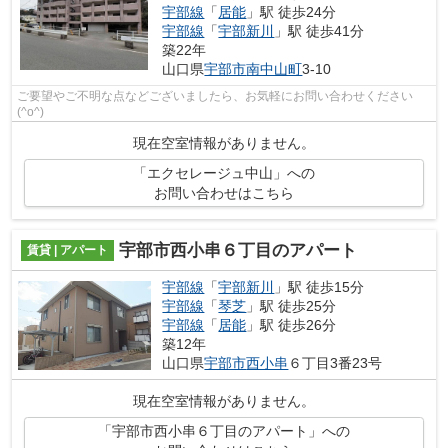
宇部線
「
居能
」駅 徒歩24分
宇部線
「
宇部新川
」駅 徒歩41分
築22年
山口県
宇部市
南中山町
3-10
ご要望やご不明な点などございましたら、お気軽にお問い合わせください
(^o^)
現在空室情報がありません。
「エクセレージュ中山」への
お問い合わせはこちら
宇部市西小串６丁目のアパート
賃貸 | アパート
宇部線
「
宇部新川
」駅 徒歩15分
宇部線
「
琴芝
」駅 徒歩25分
宇部線
「
居能
」駅 徒歩26分
築12年
山口県
宇部市
西小串
６丁目3番23号
現在空室情報がありません。
「宇部市西小串６丁目のアパート」への