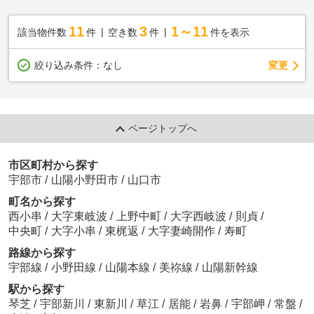
11
3
1～11
該当物件数
件
空き数
件
件を表示
変更
絞り込み条件：
なし
ページトップへ
市区町村から探す
宇部市
/
山陽小野田市
/
山口市
町名から探す
西小串
/
大字東岐波
/
上野中町
/
大字西岐波
/
則貞
/
中央町
/
大字小串
/
東梶返
/
大字妻崎開作
/
寿町
路線から探す
宇部線
/
小野田線
/
山陽本線
/
美祢線
/
山陽新幹線
駅から探す
琴芝
/
宇部新川
/
東新川
/
草江
/
居能
/
岩鼻
/
宇部岬
/
常盤
/