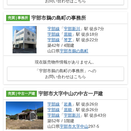
お問い合わせはこちら
宇部市鵜の島町の事務所
売買 | 事務所
宇部線
「
宇部新川
」駅 徒歩7分
宇部線
「
居能
」駅 徒歩18分
宇部線
「
琴芝
」駅 徒歩22分
築42年 / 4階建
山口県
宇部市
鵜の島町
現在販売物件情報がありません。
「宇部市鵜の島町の事務所」への
お問い合わせはこちら
宇部市大字中山の中古一戸建
売買 | 中古一戸建
宇部線
「
岩鼻
」駅 徒歩26分
宇部線
「
居能
」駅 徒歩26分
宇部線
「
宇部新川
」駅 徒歩43分
築52年 / 1階建
山口県
宇部市
大字中山
297-5