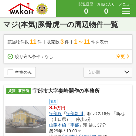
閲覧履歴
お気に入り
メニュー
0
0
マジ(本気)豚骨虎一の周辺物件一覧
11
3
1～11
該当物件数
件
販売数
件
件を表示
変更
絞り込み条件：
なし
空室のみ
宇部市大字妻崎開作の事務所
賃貸 | 事務所
礼0
3.5
万円
宇部線
「
宇部新川
」駅 バス16分 「新地
（山口県）」 停歩5分
山陽本線
「
宇部
」駅 徒歩37分
築29年 / 19.00㎡