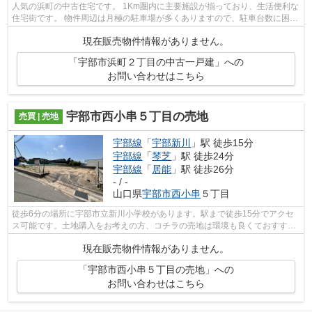
人気の浜町の中古住宅です。 1Km圏内に主要施設が揃っており、生活便利な
住宅街です。 物件周辺は月極の駐車場が多くありますので、駐車台数に困る
事もございません。 建物を解体して...
現在販売物件情報がありません。
「宇部市浜町２丁目の中古一戸建」への
お問い合わせはこちら
宇部市西小串５丁目の売地
売買 | 売地
宇部線
「
宇部新川
」駅 徒歩15分
宇部線
「
琴芝
」駅 徒歩24分
宇部線
「
居能
」駅 徒歩26分
- / -
山口県
宇部市
西小串
５丁目
徒歩6分の場所に宇部市立新川小学校があります。駅まで徒歩15分でアクセ
ス可能です。土地購入をお考えの方、コチラの売地は環境も良くておすすめ
です。住まい探しの不安を、当社で解消...
現在販売物件情報がありません。
「宇部市西小串５丁目の売地」への
お問い合わせはこちら