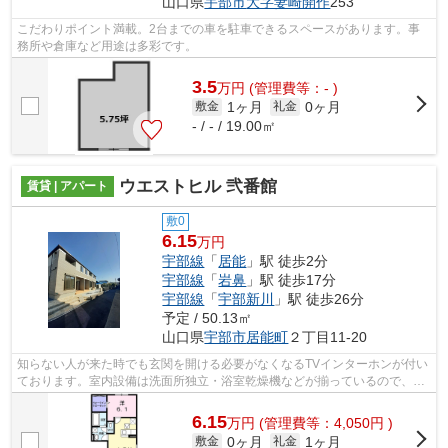
山口県
宇部市
大字妻崎開作
253
こだわりポイント満載。2台までの車を駐車できるスペースがあります。事
務所や倉庫など用途は多彩です。
3.5
万
円
(管理費等：- )
1ヶ月
0ヶ月
敷金
礼金
- / - / 19.00㎡
ウエストヒル 弐番館
賃貸 | アパート
敷0
6.15
万円
宇部線
「
居能
」駅 徒歩2分
宇部線
「
岩鼻
」駅 徒歩17分
宇部線
「
宇部新川
」駅 徒歩26分
予定 / 50.13㎡
山口県
宇部市
居能町
２丁目11-20
知らない人が来た時でも玄関を開ける必要がなくなるTVインターホンが付い
ております。室内設備は洗面所独立・浴室乾燥機などが揃っているので、快
適に過ごしやすいお部屋になります。...
6.15
万
円
(管理費等：4,050円 )
0ヶ月
1ヶ月
敷金
礼金