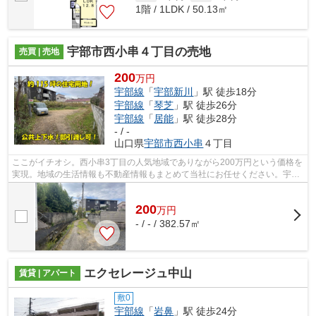
1階 / 1LDK / 50.13㎡
宇部市西小串４丁目の売地
売買 | 売地
200
万円
宇部線
「
宇部新川
」駅 徒歩18分
宇部線
「
琴芝
」駅 徒歩26分
宇部線
「
居能
」駅 徒歩28分
- / -
山口県
宇部市
西小串
４丁目
ここがイチオシ。西小串3丁目の人気地域でありながら200万円という価格を
実現。地域の生活情報も不動産情報もまとめて当社にお任せください。宇部
市エリアの地元密着の不動産会社だか...
200
万
円
- / - / 382.57㎡
エクセレージュ中山
賃貸 | アパート
敷0
宇部線
「
岩鼻
」駅 徒歩24分