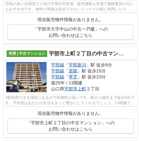
空気の良い住環境で人気の平屋住宅登場。販売価格も安価で価格重視の方に
もおすすめです。物件の用途は自在でセカンドハウスの様に利用したり、倉
庫代わりにご利用いただくことも可能...
現在販売物件情報がありません。
「宇部市大字中山の中古一戸建」への
お問い合わせはこちら
宇部市上町２丁目の中古マンション
売買 | 中古マンション
宇部線
「
宇部新川
」駅 徒歩9分
宇部線
「
居能
」駅 徒歩15分
宇部線
「
琴芝
」駅 徒歩23分
築25年 / 13階建
山口県
宇部市
上町
２丁目
2駅利用できる場所にあるので利便性が高いです。駅から物件まで徒歩9分で
す。平坦地はあなたの生活をきっと豊かにしてくれるでしょう。13階建ての
物件ならいつでも快適です。宇部市で...
現在販売物件情報がありません。
「宇部市上町２丁目の中古マンション」への
お問い合わせはこちら