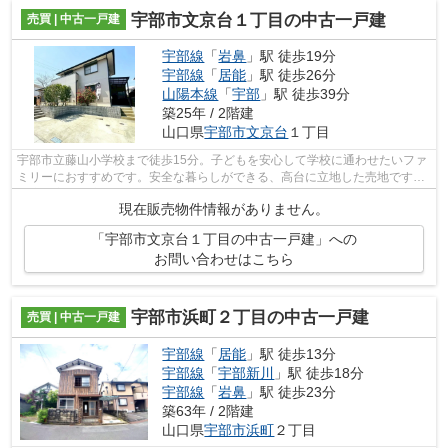
宇部市文京台１丁目の中古一戸建
売買 | 中古一戸建
宇部線
「
岩鼻
」駅 徒歩19分
宇部線
「
居能
」駅 徒歩26分
山陽本線
「
宇部
」駅 徒歩39分
築25年 / 2階建
山口県
宇部市
文京台
１丁目
宇部市立藤山小学校まで徒歩15分。子どもを安心して学校に通わせたいファ
ミリーにおすすめです。安全な暮らしができる、高台に立地した売地です。
快適な室内環境を持つ、中古の一戸建...
現在販売物件情報がありません。
「宇部市文京台１丁目の中古一戸建」への
お問い合わせはこちら
宇部市浜町２丁目の中古一戸建
売買 | 中古一戸建
宇部線
「
居能
」駅 徒歩13分
宇部線
「
宇部新川
」駅 徒歩18分
宇部線
「
岩鼻
」駅 徒歩23分
築63年 / 2階建
山口県
宇部市
浜町
２丁目