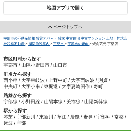
地図アプリで開く
ページトップへ
宇部市の不動産情報 賃貸アパ－ト 貸家 中古住宅 中古マンション 土地｜株式会
社和幸不動産
>
周辺施設案内
>
宇部市
>
宇部市の焼肉
>
焼肉蔵元 宇部店
市区町村から探す
宇部市
/
山陽小野田市
/
山口市
町名から探す
西小串
/
大字東岐波
/
上野中町
/
大字西岐波
/
則貞
/
中央町
/
大字小串
/
東梶返
/
大字妻崎開作
/
寿町
路線から探す
宇部線
/
小野田線
/
山陽本線
/
美祢線
/
山陽新幹線
駅から探す
琴芝
/
宇部新川
/
東新川
/
草江
/
居能
/
岩鼻
/
宇部岬
/
常盤
/
床波
/
宇部