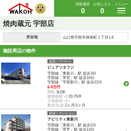
閲覧履歴
お気に入り
メニュー
0
0
焼肉蔵元 宇部店
所在地
山口県宇部市神原町２丁目1-6
施設周辺の物件
賃貸｜アパート
ピュアツネフジ
宇部線「東新川」駅 徒歩3分
宇部線「琴芝」駅 徒歩10分
宇部線「宇部新川」駅 徒歩22分
6.4万円
間取:
3LDK
建物面積:
- / 20.75坪
土地面積:
- / -
敷金/礼金:
2ヶ月/1ヶ月
賃貸｜マンション
アビリティ東新川
宇部線「東新川」駅 徒歩2分
宇部線「琴芝」駅 徒歩13分