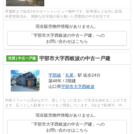
常盤駅まで徒歩2分のオーシャンビュー物件です。駐車場も２台分に拡張、
外壁塗装済み。 閑静な住宅地の落ち着いた雰囲気の中古住宅です。
現在販売物件情報がありません。
「宇部市大字西岐波の中古一戸建」への
お問い合わせはこちら
宇部市大字西岐波の中古一戸建
売買 | 中古一戸建
宇部線
「
丸尾
」駅 徒歩24分
築48年 / 2階建
山口県
宇部市
大字西岐波
内装リフォーム済みなので、新しくなった住まいで生活を始めることができ
ます。広々とした駐車スペースをご用意しています。3台まで駐車可。中古
の戸建て物件は便利な価格が魅力の1つ...
現在販売物件情報がありません。
「宇部市大字西岐波の中古一戸建」への
お問い合わせはこちら