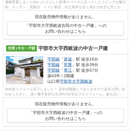
価格変更しました‼ゆったりとした駐車スペースと広々としたリビングが魅力
的。キッチン・洗面台・トイレ新設。白土海岸も近く海が大好きな方にもお
すすめです。家族で穏やかな生活がお...
現在販売物件情報がありません。
「宇部市大字西岐波吉田の中古一戸建」への
お問い合わせはこちら
宇部市大字西岐波の中古一戸建
売買 | 中古一戸建
宇部線
「
床波
」駅 徒歩16分
宇部線
「
常盤
」駅 徒歩39分
宇部線
「
草江
」駅 徒歩57分
築43年 / 2階建
山口県
宇部市
大字西岐波
内外装リフォーム完了しました！ 見学会開催しておりますので是非お問い合
わせください。 使い勝手良好な4LDKの住宅をフルリフォーム。庭も広いの
で家庭菜園や園芸など多様な楽しみ方...
現在販売物件情報がありません。
「宇部市大字西岐波の中古一戸建」への
お問い合わせはこちら