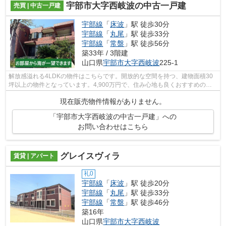
宇部市大字西岐波の中古一戸建
売買 | 中古一戸建
宇部線
「
床波
」駅 徒歩30分
宇部線
「
丸尾
」駅 徒歩33分
宇部線
「
常盤
」駅 徒歩56分
築33年 / 3階建
山口県
宇部市
大字西岐波
225-1
解放感溢れる4LDKの物件はこちらです。開放的な空間を持つ、建物面積30
坪以上の物件となっています。4,900万円で、住み心地も良くおすすめの物
件です。値段がお手ごろな中古戸建てはい...
現在販売物件情報がありません。
「宇部市大字西岐波の中古一戸建」への
お問い合わせはこちら
グレイスヴィラ
賃貸 | アパート
礼0
宇部線
「
床波
」駅 徒歩20分
宇部線
「
丸尾
」駅 徒歩33分
宇部線
「
常盤
」駅 徒歩46分
築16年
山口県
宇部市
大字西岐波