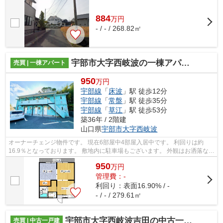
すく、また良い眺望が期待できるひな段...
884
万
円
- / - / 268.82㎡
宇部市大字西岐波の一棟アパート
売買 | 一棟アパート
950
万円
宇部線
「
床波
」駅 徒歩12分
宇部線
「
常盤
」駅 徒歩35分
宇部線
「
草江
」駅 徒歩53分
築36年 / 2階建
山口県
宇部市
大字西岐波
オーナーチェンジ物件です。 現在6部屋中4部屋入居中です。 利回りは約
16.9％となっております。 敷地内に駐車場もございます。 外観はお洒落な水
色です。
950
万
円
管理費：-
利回り：表面16.90% / -
- / - / 279.61㎡
宇部市大字西岐波吉田の中古一戸建
売買 | 中古一戸建