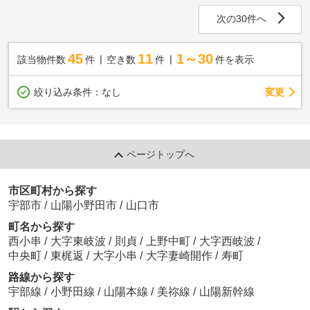
次の30件へ
45
11
1～30
該当物件数
件
空き数
件
件を表示
変更
絞り込み条件：
なし
ページトップへ
市区町村から探す
宇部市
/
山陽小野田市
/
山口市
町名から探す
西小串
/
大字東岐波
/
則貞
/
上野中町
/
大字西岐波
/
中央町
/
東梶返
/
大字小串
/
大字妻崎開作
/
寿町
路線から探す
宇部線
/
小野田線
/
山陽本線
/
美祢線
/
山陽新幹線