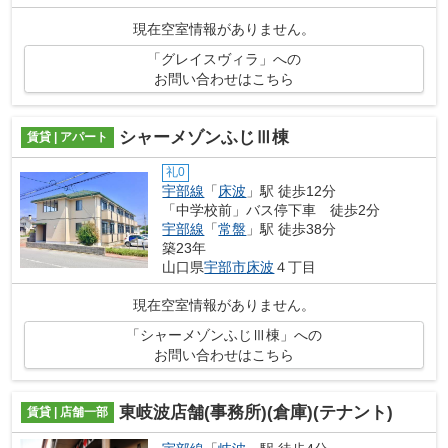
現在空室情報がありません。
「グレイスヴィラ」への
お問い合わせはこちら
シャーメゾンふじⅢ棟
賃貸 | アパート
礼0
宇部線
「
床波
」駅 徒歩12分
「中学校前」バス停下車 徒歩2分
宇部線
「
常盤
」駅 徒歩38分
築23年
山口県
宇部市
床波
４丁目
現在空室情報がありません。
「シャーメゾンふじⅢ棟」への
お問い合わせはこちら
東岐波店舗(事務所)(倉庫)(テナント)
賃貸 | 店舗一部