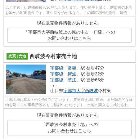
広くて嬉しい建物面積も30坪以上あります。使い勝手も良く、解放感のある
お勧めの5DK物件です。新生活を始めるなら、この650万円の物件。建物面
積117㎡でご家族と過ごすのにも問題のな...
現在販売物件情報がありません。
「宇部市大字西岐波上の原の中古一戸建」への
お問い合わせはこちら
西岐波今村東売土地
売買 | 売地
宇部線
「
常盤
」駅 徒歩47分
宇部線
「
床波
」駅 徒歩22分
宇部線
「
草江
」駅 徒歩66分
- / -
山口県
宇部市
大字西岐波
今村東
土地面積は810.7㎡(公簿)でございます。資材置き場に最適。また簡易的な建
物を建てての事務所設置もご検討いただけます。土地の購入をご検討されて
いるなら、ニーズも高いこちらの売地...
現在販売物件情報がありません。
「西岐波今村東売土地」への
お問い合わせはこちら