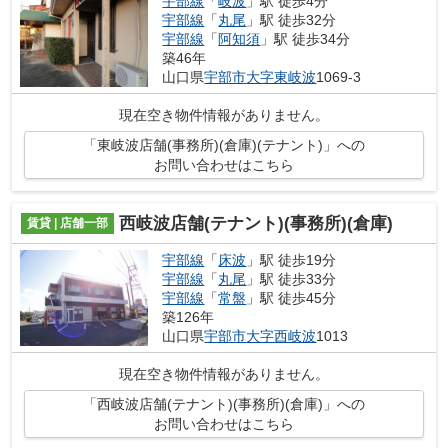
宇部線
「
岐波
」駅 徒歩4分
宇部線
「
丸尾
」駅 徒歩32分
宇部線
「
阿知須
」駅 徒歩34分
築46年
山口県
宇部市
大字東岐波
1069-3
現在空き物件情報がありません。
「東岐波店舗(事務所)(倉庫)(テナント)」への
お問い合わせはこちら
西岐波店舗(テナント)(事務所)(倉庫)
賃貸 | 店舗一部
宇部線
「
床波
」駅 徒歩19分
宇部線
「
丸尾
」駅 徒歩33分
宇部線
「
常盤
」駅 徒歩45分
築126年
山口県
宇部市
大字西岐波
1013
現在空き物件情報がありません。
「西岐波店舗(テナント)(事務所)(倉庫)」への
お問い合わせはこちら