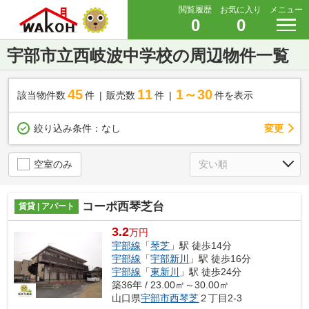
閲覧履歴
お気に入り
メニュー
0
0
宇部市立西岐波中学校の周辺物件一覧
45
11
1～30
該当物件数
件
販売数
件
件を表示
変更
絞り込み条件：
なし
空室のみ
コーポ西琴芝台
賃貸 | アパート
3.2
万円
宇部線
「
琴芝
」駅 徒歩14分
宇部線
「
宇部新川
」駅 徒歩16分
宇部線
「
東新川
」駅 徒歩24分
築36年 / 23.00㎡～30.00㎡
山口県
宇部市
西琴芝
２丁目2-3