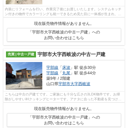
内装にリフォームを行い、作業完了後にお渡しいたします。システムキッチ
ン付きの物件でカラーリングも統一できるため見た目に一体感が生まれ、美
しいです。皆で仲良く生活できる4LDK...
現在販売物件情報がありません。
「宇部市大字西岐波の中古一戸建」への
お問い合わせはこちら
宇部市大字西岐波の中古一戸建
売買 | 中古一戸建
宇部線
「
床波
」駅 徒歩30分
宇部線
「
丸尾
」駅 徒歩44分
築9年 / 2階建
山口県
宇部市
大字西岐波
こちらは中古の戸建てです。ご家族にも十分な広さの3LDK物件です。お掃
除がしやすいIHクッキングヒーターです。アナタに合った不動産を見つけ
て、今までよりも明るい生活を送りません...
現在販売物件情報がありません。
「宇部市大字西岐波の中古一戸建」への
お問い合わせはこちら