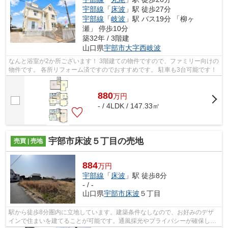
宇部線
「
床波
」駅 徒歩27分
宇部線
「
岐波
」駅 バス19分 「柳ヶ
瀬」 停歩10分
築32年 / 3階建
山口県
宇部市
大字西岐波
なんと浴室が2か所ございます！ 3階建ての物件ですので、ファミリー向けの
物件です。 各所リフォーム済ですのでおすすめです。 駐車も3台可能です！
880
万
円
- / 4LDK / 147.33㎡
宇部市床波５丁目の売地
売買 | 売地
884
万円
宇部線
「
床波
」駅 徒歩8分
- / -
山口県
宇部市
床波
５丁目
駅から徒歩8分圏内に立地しています。建築条件なしなので、お好みのデザ
インで住まいを建てることが可能です。通風採光やプライバシーが確保しや