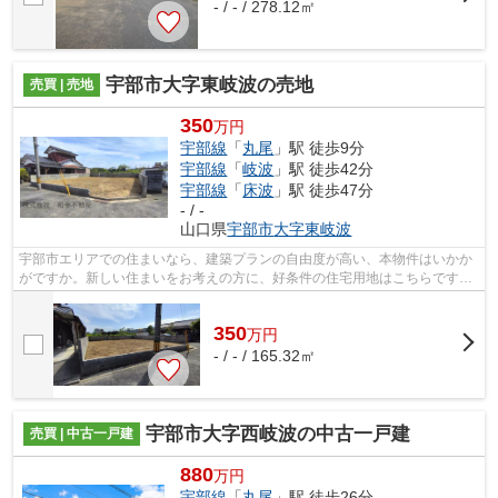
- / - / 278.12㎡
宇部市大字東岐波の売地
売買 | 売地
350
万円
宇部線
「
丸尾
」駅 徒歩9分
宇部線
「
岐波
」駅 徒歩42分
宇部線
「
床波
」駅 徒歩47分
- / -
山口県
宇部市
大字東岐波
宇部市エリアでの住まいなら、建築プランの自由度が高い、本物件はいかか
がですか。新しい住まいをお考えの方に、好条件の住宅用地はこちらです。
不動産探しは当社のスタッフにお任せ...
350
万
円
- / - / 165.32㎡
宇部市大字西岐波の中古一戸建
売買 | 中古一戸建
880
万円
宇部線
「
丸尾
」駅 徒歩26分