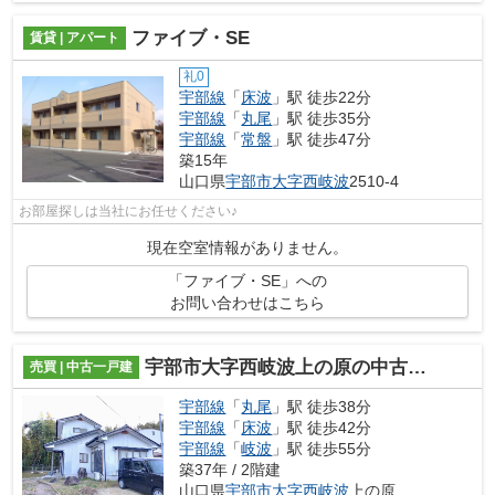
ファイブ・SE
賃貸 | アパート
礼0
宇部線
「
床波
」駅 徒歩22分
宇部線
「
丸尾
」駅 徒歩35分
宇部線
「
常盤
」駅 徒歩47分
築15年
山口県
宇部市
大字西岐波
2510-4
お部屋探しは当社にお任せください♪
現在空室情報がありません。
「ファイブ・SE」への
お問い合わせはこちら
宇部市大字西岐波上の原の中古一戸建
売買 | 中古一戸建
宇部線
「
丸尾
」駅 徒歩38分
宇部線
「
床波
」駅 徒歩42分
宇部線
「
岐波
」駅 徒歩55分
築37年 / 2階建
山口県
宇部市
大字西岐波
上の原