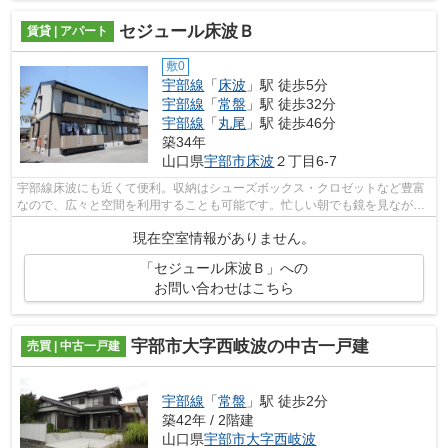
セジュール床波Ｂ
賃貸 | アパート
敷0
宇部線
「
床波
」駅 徒歩5分
宇部線
「
常盤
」駅 徒歩32分
宇部線
「
丸尾
」駅 徒歩46分
築34年
山口県
宇部市
床波
２丁目6-7
宇部線床波にも近くて便利。収納はシューズボックス・クロゼットなど豊富
なので、広々と空間を利用することも可能です。忙しい朝でも鏡を見ながら
サッと身支度を整えられる洗面化粧台...
現在空室情報がありません。
「セジュール床波Ｂ」への
お問い合わせはこちら
宇部市大字西岐波の中古一戸建
売買 | 中古一戸建
宇部線
「
常盤
」駅 徒歩2分
築42年 / 2階建
山口県
宇部市
大字西岐波