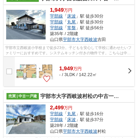
1,949
万円
宇部線
「
床波
」駅 徒歩30分
宇部線
「
丸尾
」駅 徒歩30分
宇部線
「
常盤
」駅 徒歩56分
築35年 / 2階建
山口県
宇部市
大字西岐波
吉田
宇部市立西岐波小学校まで徒歩23分。子どもを安心して学校に通わせたいフ
ァミリーにおすすめです。システムキッチン付きの物件です。こちらは中古
の戸建て物件です。リフォーム済みで1...
1,949
万
円
- / 3LDK / 142.22㎡
宇部市大字西岐波村松の中古一戸建
売買 | 中古一戸建
2,499
万円
宇部線
「
丸尾
」駅 徒歩16分
宇部線
「
床波
」駅 徒歩37分
築28年 / 2階建
山口県
宇部市
大字西岐波
村松