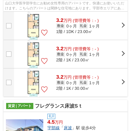
山口大学医学部学生にお勧め女性専用のアパートです。快適にお使いいただ
けます。こちらのアパートは閑静な住宅地にあります。宇部市エリアにある
賃貸情報のことなら、地域に密着した...
3.2
万
円
(管理費等：- )
0ヶ月
1ヶ月
敷金
礼金
1階 / 1DK / 23.00㎡
3.2
万
円
(管理費等：- )
0ヶ月
1ヶ月
敷金
礼金
2階 / 1K / 23.00㎡
3.2
万
円
(管理費等：- )
0ヶ月
1ヶ月
敷金
礼金
2階 / 1K / 30.00㎡
フレグランス床波Sｔ
賃貸 | アパート
礼0
4.5
万円
宇部線
「
床波
」駅 徒歩4分