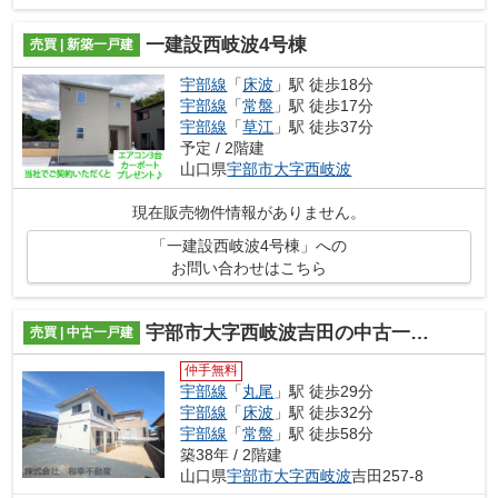
一建設西岐波4号棟
売買 | 新築一戸建
宇部線
「
床波
」駅 徒歩18分
宇部線
「
常盤
」駅 徒歩17分
宇部線
「
草江
」駅 徒歩37分
予定 / 2階建
山口県
宇部市
大字西岐波
現在販売物件情報がありません。
「一建設西岐波4号棟」への
お問い合わせはこちら
宇部市大字西岐波吉田の中古一戸建
売買 | 中古一戸建
仲手無料
宇部線
「
丸尾
」駅 徒歩29分
宇部線
「
床波
」駅 徒歩32分
宇部線
「
常盤
」駅 徒歩58分
築38年 / 2階建
山口県
宇部市
大字西岐波
吉田257-8