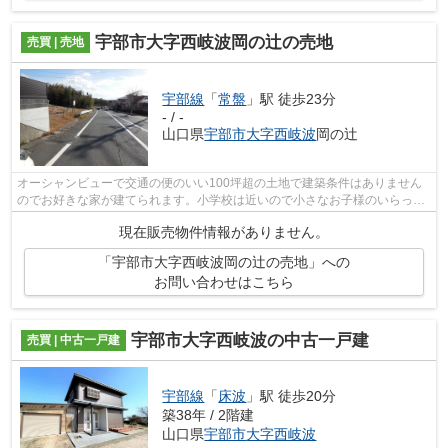
宇部市大字西岐波岡の辻の売地
売買 | 売地
宇部線
「
常盤
」駅 徒歩23分
- / -
山口県
宇部市
大字西岐波
岡の辻
オーシャンビューで交通の便のいい100坪超の土地で建築条件はありません
のでお好きな家が建てられます。小学校は近いので小さなお子様のいらっし
ゃるご家族向き。ゆったり暮らせるご自...
現在販売物件情報がありません。
「宇部市大字西岐波岡の辻の売地」への
お問い合わせはこちら
宇部市大字西岐波の中古一戸建
売買 | 中古一戸建
宇部線
「
床波
」駅 徒歩20分
築38年 / 2階建
山口県
宇部市
大字西岐波