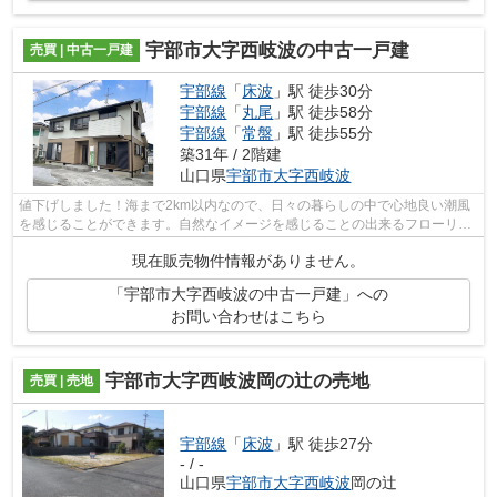
宇部市大字西岐波の中古一戸建
売買 | 中古一戸建
宇部線
「
床波
」駅 徒歩30分
宇部線
「
丸尾
」駅 徒歩58分
宇部線
「
常盤
」駅 徒歩55分
築31年 / 2階建
山口県
宇部市
大字西岐波
値下げしました！海まで2km以内なので、日々の暮らしの中で心地良い潮風
を感じることができます。自然なイメージを感じることの出来るフローリン
グとなっています。4LDKの物件で快適な...
現在販売物件情報がありません。
「宇部市大字西岐波の中古一戸建」への
お問い合わせはこちら
宇部市大字西岐波岡の辻の売地
売買 | 売地
宇部線
「
床波
」駅 徒歩27分
- / -
山口県
宇部市
大字西岐波
岡の辻