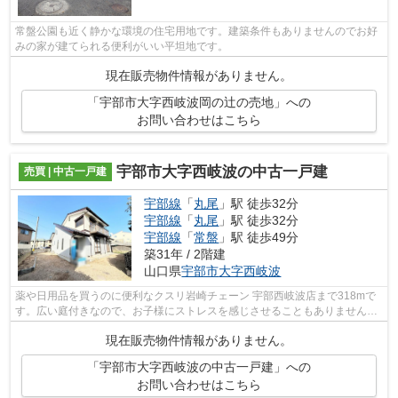
常盤公園も近く静かな環境の住宅用地です。建築条件もありませんのでお好
みの家が建てられる便利がいい平坦地です。
現在販売物件情報がありません。
「宇部市大字西岐波岡の辻の売地」への
お問い合わせはこちら
宇部市大字西岐波の中古一戸建
売買 | 中古一戸建
宇部線
「
丸尾
」駅 徒歩32分
宇部線
「
丸尾
」駅 徒歩32分
宇部線
「
常盤
」駅 徒歩49分
築31年 / 2階建
山口県
宇部市
大字西岐波
薬や日用品を買うのに便利なクスリ岩崎チェーン 宇部西岐波店まで318mで
す。広い庭付きなので、お子様にストレスを感じさせることもありません。
すぐに入居できるので、お待ちいただく...
現在販売物件情報がありません。
「宇部市大字西岐波の中古一戸建」への
お問い合わせはこちら