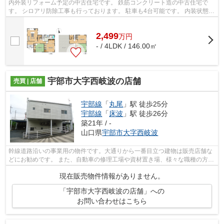
内外装リフォーム予定の中古住宅です。 鉄筋コンクリート造の中古住宅で
す。 シロアリ防除工事も行っております。 駐車も4台可能です。 内装状態良
好ですので、即入居可能です。 随時...
2,499
万
円
- / 4LDK / 146.00㎡
宇部市大字西岐波の店舗
売買 | 店舗
宇部線
「
丸尾
」駅 徒歩25分
宇部線
「
床波
」駅 徒歩26分
築21年 / -
山口県
宇部市
大字西岐波
幹線道路沿いの事業用の物件です。大通りから一番目立つ建物は販売店舗な
どにお勧めです。 また、自動車の修理工場や資材置き場、様々な職種の方に
ご検討いただけます。広いスペースと...
現在販売物件情報がありません。
「宇部市大字西岐波の店舗」への
お問い合わせはこちら