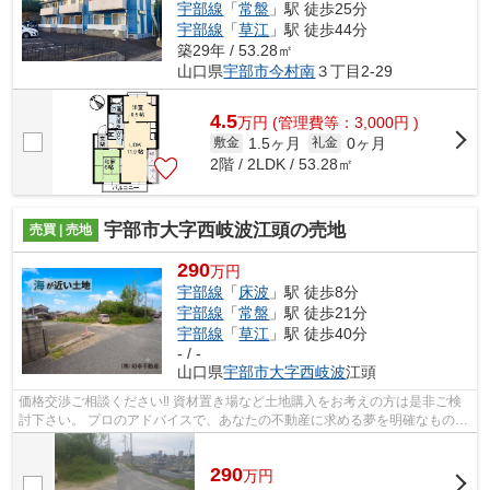
宇部線
「
常盤
」駅 徒歩25分
宇部線
「
草江
」駅 徒歩44分
築29年 / 53.28㎡
山口県
宇部市
今村南
３丁目2-29
4.5
万
円
(管理費等：3,000円 )
1.5ヶ月
0ヶ月
敷金
礼金
2階 / 2LDK / 53.28㎡
宇部市大字西岐波江頭の売地
売買 | 売地
290
万円
宇部線
「
床波
」駅 徒歩8分
宇部線
「
常盤
」駅 徒歩21分
宇部線
「
草江
」駅 徒歩40分
- / -
山口県
宇部市
大字西岐波
江頭
価格交渉ご相談ください‼ 資材置き場など土地購入をお考えの方は是非ご検
討下さい。 プロのアドバイスで、あなたの不動産に求める夢を明確なものに
しませんか。知識と経験豊富な当社ス...
290
万
円