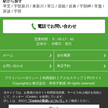
駅から探す
琴芝
/
宇部新川
/
東新川
/
草江
/
居能
/
岩鼻
/
宇部岬
/
常盤
/
床波
/
宇部
電話でお問い合わせ
営業時間：
9：00-17：45
定休日：
水曜日・祝日
ホーム
会社概要
お問い合わせ
来店予約
プライバシーポリシー
利用規約
アクセスマップ
PCサイト
Copyright(c) 株式会社 和幸不動産 All rights reserved.
当サイトでは、お客様の当サイト利用状況把握、サービス向上検討を目的と
して、クッキー（Cookie）を使用しています。
詳しくは、当社の
「Cookieの取扱いについて」
をご確認ください。