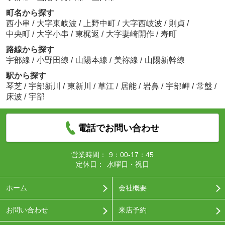
町名から探す
西小串
/
大字東岐波
/
上野中町
/
大字西岐波
/
則貞
/
中央町
/
大字小串
/
東梶返
/
大字妻崎開作
/
寿町
路線から探す
宇部線
/
小野田線
/
山陽本線
/
美祢線
/
山陽新幹線
駅から探す
琴芝
/
宇部新川
/
東新川
/
草江
/
居能
/
岩鼻
/
宇部岬
/
常盤
/
床波
/
宇部
電話でお問い合わせ
営業時間：
9：00-17：45
定休日：
水曜日・祝日
ホーム
会社概要
お問い合わせ
来店予約