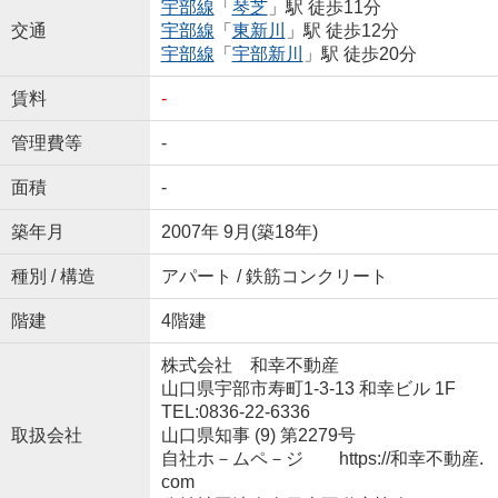
宇部線
「
琴芝
」駅 徒歩11分
交通
宇部線
「
東新川
」駅 徒歩12分
宇部線
「
宇部新川
」駅 徒歩20分
賃料
-
管理費等
-
面積
-
築年月
2007年 9月(築18年)
種別 / 構造
アパート / 鉄筋コンクリート
階建
4階建
株式会社 和幸不動産
山口県宇部市寿町1-3-13 和幸ビル 1F
TEL:0836-22-6336
取扱会社
山口県知事 (9) 第2279号
自社ホ－ムペ－ジ https://和幸不動産.
com