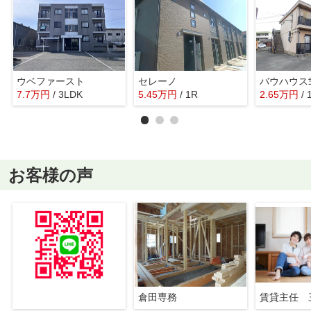
ウベファースト
セレーノ
バウハウス
7.7
万
円
/ 3LDK
5.45
万
円
/ 1R
2.65
万
円
/ 
お客様の声
倉田専務
賃貸主任 