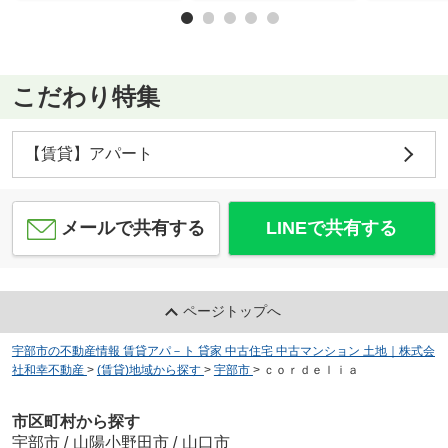
こだわり特集
【賃貸】アパート
メールで共有する
LINEで共有する
ページトップへ
宇部市の不動産情報 賃貸アパ－ト 貸家 中古住宅 中古マンション 土地｜株式会
社和幸不動産
>
(賃貸)地域から探す
>
宇部市
>
ｃｏｒｄｅｌｉａ
市区町村から探す
宇部市
/
山陽小野田市
/
山口市