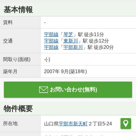
基本情報
賃料
-
宇部線
「
琴芝
」駅 徒歩11分
交通
宇部線
「
東新川
」駅 徒歩12分
宇部線
「
宇部新川
」駅 徒歩20分
間取り(面積)
-(-)
築年月
2007年 9月(築18年)
お問い合わせ(無料)
物件概要
所在地
山口県
宇部市
新天町
２丁目5-24