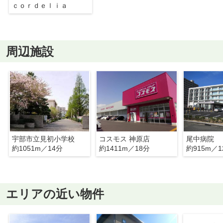
ｃｏｒｄｅｌｉａ
周辺施設
宇部市立見初小学校
コスモス 神原店
尾中病院
約1051m／14分
約1411m／18分
約915m／1
エリアの近い物件