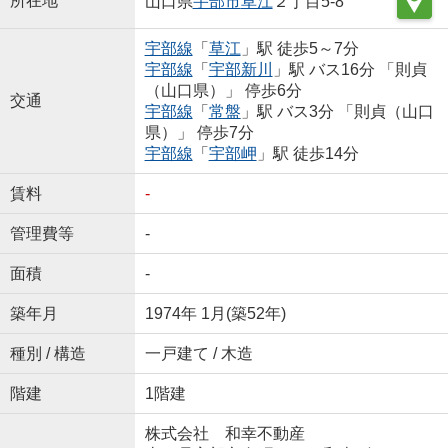
所在地
山口県
宇部市
草江
２丁目5-8
宇部線
「
草江
」駅 徒歩5～7分
宇部線
「
宇部新川
」駅 バス16分 「則貞
（山口県）」 停歩6分
交通
宇部線
「
常盤
」駅 バス3分 「則貞（山口
県）」 停歩7分
宇部線
「
宇部岬
」駅 徒歩14分
賃料
-
管理費等
-
面積
-
築年月
1974年 1月(築52年)
種別 / 構造
一戸建て / 木造
階建
1階建
株式会社 和幸不動産