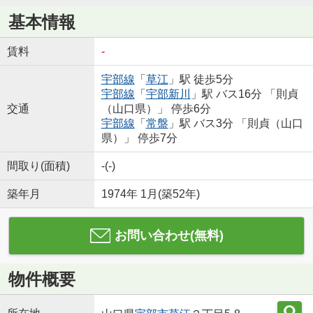
基本情報
賃料
-
宇部線
「
草江
」駅 徒歩5分
宇部線
「
宇部新川
」駅 バス16分 「則貞
交通
（山口県）」 停歩6分
宇部線
「
常盤
」駅 バス3分 「則貞（山口
県）」 停歩7分
間取り(面積)
-(-)
築年月
1974年 1月(築52年)
お問い合わせ(無料)
物件概要