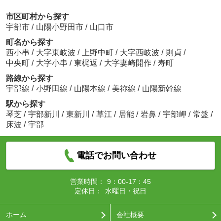
市区町村から探す
宇部市
/
山陽小野田市
/
山口市
町名から探す
西小串
/
大字東岐波
/
上野中町
/
大字西岐波
/
則貞
/
中央町
/
大字小串
/
東梶返
/
大字妻崎開作
/
寿町
路線から探す
宇部線
/
小野田線
/
山陽本線
/
美祢線
/
山陽新幹線
駅から探す
琴芝
/
宇部新川
/
東新川
/
草江
/
居能
/
岩鼻
/
宇部岬
/
常盤
/
床波
/
宇部
電話でお問い合わせ
営業時間：
9：00-17：45
定休日：
水曜日・祝日
ホーム
会社概要