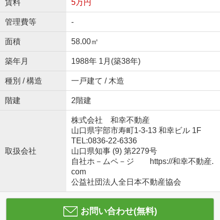
賃料
5万円
管理費等
-
面積
58.00㎡
築年月
1988年 1月(築38年)
種別 / 構造
一戸建て / 木造
階建
2階建
株式会社 和幸不動産
山口県宇部市寿町1-3-13 和幸ビル 1F
TEL:0836-22-6336
取扱会社
山口県知事 (9) 第2279号
自社ホ－ムペ－ジ https://和幸不動産.
com
公益社団法人全日本不動産協会
お問い合わせ(無料)