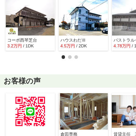
コーポ西琴芝台
ハウスわだⅢ
3.2
万
円
/ 1DK
4.5
万
円
/ 2DK
4.78
万
円
/ 
お客様の声
倉田専務
賃貸主任 