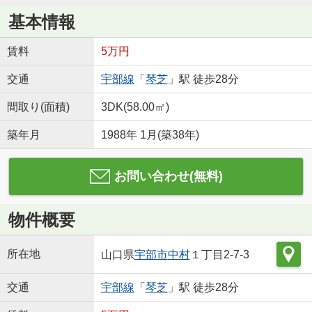
基本情報
賃料
5万円
交通
宇部線
「
琴芝
」駅 徒歩28分
間取り(面積)
3DK(58.00㎡)
築年月
1988年 1月(築38年)
お問い合わせ(無料)
物件概要
所在地
山口県
宇部市
中村
１丁目2-7-3
交通
宇部線
「
琴芝
」駅 徒歩28分