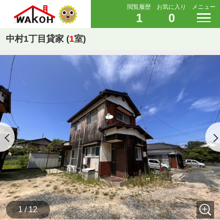
閲覧履歴
お気に入り
メニュー
1
0
中村1丁目貸家 (
1
室)
1 / 12