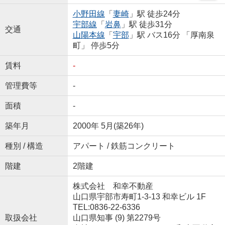
小野田線
「
妻崎
」駅 徒歩24分
宇部線
「
岩鼻
」駅 徒歩31分
交通
山陽本線
「
宇部
」駅 バス16分 「厚南泉
町」 停歩5分
賃料
-
管理費等
-
面積
-
築年月
2000年 5月(築26年)
種別 / 構造
アパート / 鉄筋コンクリート
階建
2階建
株式会社 和幸不動産
山口県宇部市寿町1-3-13 和幸ビル 1F
TEL:0836-22-6336
取扱会社
山口県知事 (9) 第2279号