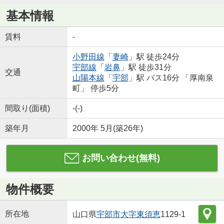
基本情報
賃料
-
小野田線
「
妻崎
」駅 徒歩24分
宇部線
「
岩鼻
」駅 徒歩31分
交通
山陽本線
「
宇部
」駅 バス16分 「厚南泉
町」 停歩5分
間取り(面積)
-(-)
築年月
2000年 5月(築26年)
お問い合わせ(無料)
物件概要
所在地
山口県
宇部市
大字東須恵
1129-1