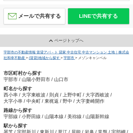
メールで共有する
LINEで共有する
ページトップへ
宇部市の不動産情報 賃貸アパ－ト 貸家 中古住宅 中古マンション 土地｜株式会
社和幸不動産
>
(賃貸)地域から探す
>
宇部市
>
メゾンキャンベル
市区町村から探す
宇部市
/
山陽小野田市
/
山口市
町名から探す
西小串
/
大字東岐波
/
則貞
/
上野中町
/
大字西岐波
/
大字小串
/
中央町
/
東梶返
/
野中
/
大字妻崎開作
路線から探す
宇部線
/
小野田線
/
山陽本線
/
美祢線
/
山陽新幹線
駅から探す
琴芝
/
宇部新川
/
東新川
/
草江
/
居能
/
岩鼻
/
常盤
/
宇部岬
/