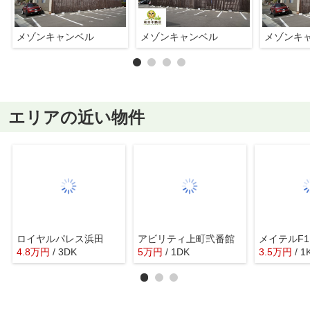
メゾンキャンベル
メゾンキャンベル
メゾンキ
エリアの近い物件
ロイヤルパレス浜田
アビリティ上町弐番館
メイテルF1
4.8
万
円
/ 3DK
5
万
円
/ 1DK
3.5
万
円
/ 1