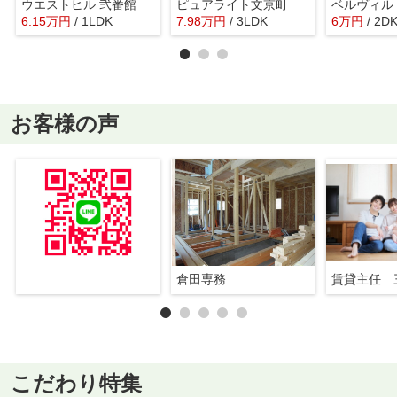
ウエストヒル 弐番館
ピュアライト文京町
6.15
万
円
/ 1LDK
7.98
万
円
/ 3LDK
6
万
円
/ 2D
お客様の声
倉田専務
賃貸主任 
こだわり特集