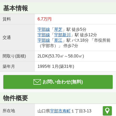
基本情報
賃料
6.7万円
宇部線
「
琴芝
」駅 徒歩5分
宇部線
「
宇部新川
」駅 徒歩12分
交通
宇部線
「
草江
」駅 バス18分 「市役所前
（宇部市）」 停歩7分
間取り(面積)
2LDK(53.70㎡～58.00㎡)
築年月
1995年 1月(築31年)
お問い合わせ(無料)
物件概要
所在地
山口県
宇部市
寿町
１丁目3-13