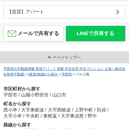
【賃貸】アパート
メールで共有する
LINEで共有する
ページトップへ
宇部市の不動産情報 賃貸アパ－ト 貸家 中古住宅 中古マンション 土地｜株式会
社和幸不動産
>
(賃貸)地域から探す
>
宇部市
>
パルコ島
市区町村から探す
宇部市
/
山陽小野田市
/
山口市
町名から探す
西小串
/
大字東岐波
/
大字西岐波
/
上野中町
/
則貞
/
大字小串
/
中央町
/
東梶返
/
大字東須恵
/
野中
路線から探す