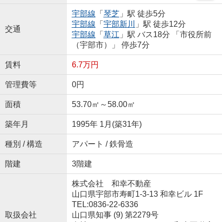
宇部線
「
琴芝
」駅 徒歩5分
宇部線
「
宇部新川
」駅 徒歩12分
交通
宇部線
「
草江
」駅 バス18分 「市役所前
（宇部市）」 停歩7分
賃料
6.7万円
管理費等
0円
面積
53.70㎡～58.00㎡
築年月
1995年 1月(築31年)
種別 / 構造
アパート / 鉄骨造
階建
3階建
株式会社 和幸不動産
山口県宇部市寿町1-3-13 和幸ビル 1F
TEL:0836-22-6336
取扱会社
山口県知事 (9) 第2279号