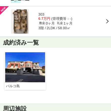
303
6.7万円
(管理費等：-)
0ヶ月
1ヶ月
敷金
礼金
3階
58.00㎡
2LDK
成約済み一覧
パルコ島
周辺施設