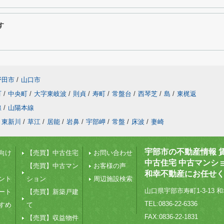
す
野田市
/
山口市
町
/
中央町
/
大字東岐波
/
則貞
/
寿町
/
常盤台
/
西琴芝
/
島
/
東梶返
線
/
山陽本線
東新川
/
草江
/
居能
/
岩鼻
/
宇部岬
/
常盤
/
床波
/
妻崎
宇部市の不動産情報 
向け
【売買】中古住宅
お問い合わせ
中古住宅 中古マンシ
【売買】中古マン
お客様の声
和幸不動産にお任せ
ント
ション
周辺施設検索
山口県宇部市寿町1-3-13 和
ート
【売買】新築戸建
TEL:0836-22-6336
すめ
て
FAX:0836-22-1831
【売買】収益物件