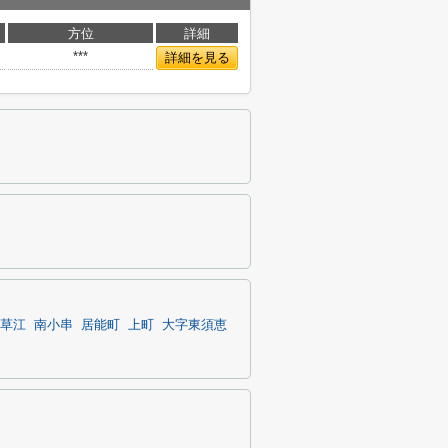
方位
詳細
***
詳細を見る
草江
南小串
居能町
上町
大字東須恵