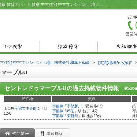
セントレドゥマーブルU／宇部市の不動産情報 賃貸アパ－ト 貸家 中古住宅 中古マンション 土地／株式会社和幸不動産
営業時
中古住宅 中古マンション 土地｜株式会社和幸不動産
>
(賃貸)地域から探す
ゥマーブルU
セントレドゥマーブルU
の過去掲載物件情報
現況の
所在地
交通
宇部線
「
宇部新川
」駅 徒歩8分
築
山口県
宇部市
中央町
２丁目
宇部線
「
琴芝
」駅 徒歩14分
3
12-6
宇部線
「
東新川
」駅 徒歩20分
軽
物件情報
周辺施設