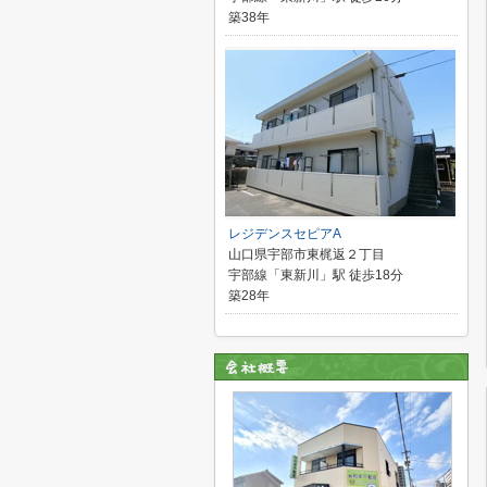
築38年
レジデンスセピアA
山口県宇部市東梶返２丁目
宇部線「東新川」駅 徒歩18分
築28年