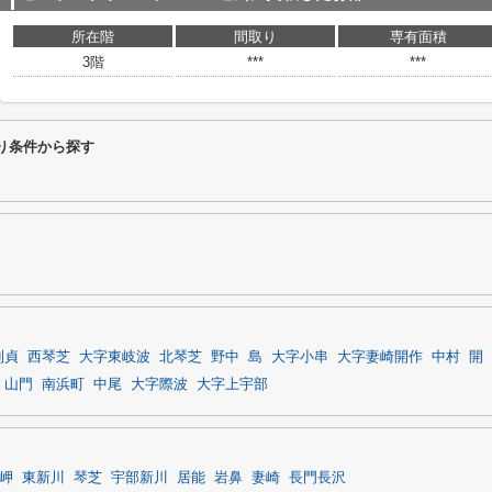
所在階
間取り
専有面積
3階
***
***
り条件から探す
則貞
西琴芝
大字東岐波
北琴芝
野中
島
大字小串
大字妻崎開作
中村
開
山門
南浜町
中尾
大字際波
大字上宇部
岬
東新川
琴芝
宇部新川
居能
岩鼻
妻崎
長門長沢