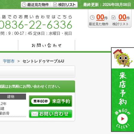
最終更新：2026年08月08日
00
00
件
件
最近見た物件
検討リスト
間：9：00-17：45
定休日：水曜日・祝日
>
宇部市
>
セントレドゥマーブルU
確認はお気軽にお問い合わせください。
建物
12年
階建
量鉄骨