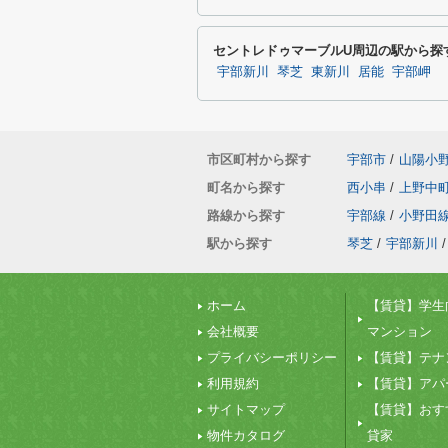
セントレドゥマーブルU周辺の駅から探
宇部新川
琴芝
東新川
居能
宇部岬
市区町村から探す
宇部市
/
山陽小
町名から探す
西小串
/
上野中
路線から探す
宇部線
/
小野田
駅から探す
琴芝
/
宇部新川
/
ホーム
【賃貸】学生
会社概要
マンション
プライバシーポリシー
【賃貸】テナ
利用規約
【賃貸】アパ
サイトマップ
【賃貸】おす
物件カタログ
貸家