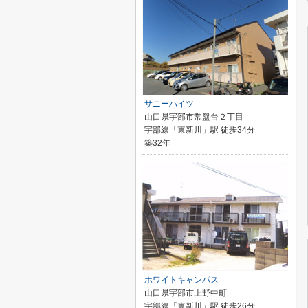
サニーハイツ
山口県宇部市常盤台２丁目
宇部線「東新川」駅 徒歩34分
築32年
ホワイトキャンパス
山口県宇部市上野中町
宇部線「東新川」駅 徒歩26分