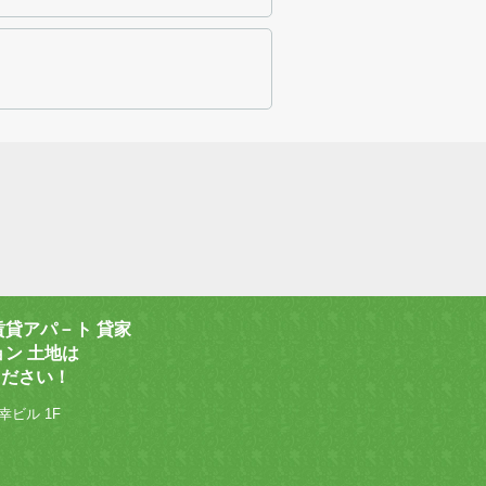
賃貸アパ－ト 貸家
ョン 土地は
ください！
幸ビル 1F