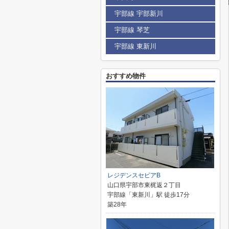
宇部線 宇部新川
宇部線 琴芝
宇部線 東新川
おすすめ物件
レジデンスセピアB
山口県宇部市東梶返２丁目
宇部線「東新川」駅 徒歩17分
築28年