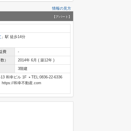
情報の見方
【アパート】
芝
」駅 徒歩14分
益費
-
年数）
2014年 6月 ( 築12年 )
3階建
13 和幸ビル 1F
TEL:0836-22-6336
tps://和幸不動産.com