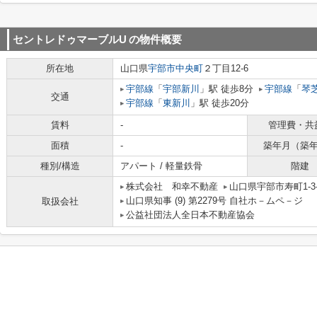
セントレドゥマーブルU
の物件概要
所在地
山口県
宇部市
中央町
２丁目12-6
宇部線
「
宇部新川
」駅 徒歩8分
宇部線
「
琴
交通
宇部線
「
東新川
」駅 徒歩20分
賃料
-
管理費・共
面積
-
築年月（築
種別/構造
アパート / 軽量鉄骨
階建
株式会社 和幸不動産
山口県宇部市寿町1-3-
山口県知事 (9) 第2279号 自社ホ－ムペ－ジ ht
取扱会社
公益社団法人全日本不動産協会