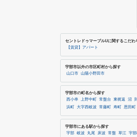
セントレドゥマーブルUに関するこだわ
【賃貸】アパート
宇部市以外の市区町村から探す
山口市
山陽小野田市
宇部市の町名から探す
西小串
上野中町
常盤台
東梶返
沼
浜町
大字西岐波
常藤町
寿町
恩田町
宇部市にある駅から探す
宇部
岐波
丸尾
床波
常盤
草江
宇部