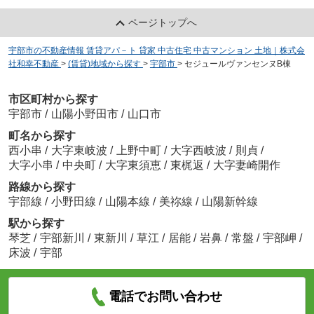
ページトップへ
宇部市の不動産情報 賃貸アパ－ト 貸家 中古住宅 中古マンション 土地｜株式会
社和幸不動産
>
(賃貸)地域から探す
>
宇部市
>
セジュールヴァンセンヌB棟
市区町村から探す
宇部市
/
山陽小野田市
/
山口市
町名から探す
西小串
/
大字東岐波
/
上野中町
/
大字西岐波
/
則貞
/
大字小串
/
中央町
/
大字東須恵
/
東梶返
/
大字妻崎開作
路線から探す
宇部線
/
小野田線
/
山陽本線
/
美祢線
/
山陽新幹線
駅から探す
琴芝
/
宇部新川
/
東新川
/
草江
/
居能
/
岩鼻
/
常盤
/
宇部岬
/
床波
/
宇部
電話でお問い合わせ