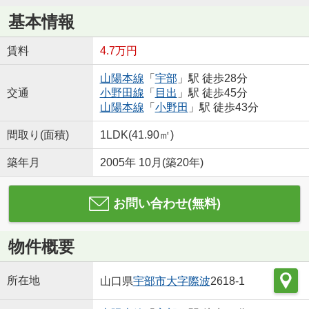
基本情報
賃料
4.7万円
山陽本線
「
宇部
」駅 徒歩28分
交通
小野田線
「
目出
」駅 徒歩45分
山陽本線
「
小野田
」駅 徒歩43分
間取り(面積)
1LDK(41.90㎡)
築年月
2005年 10月(築20年)
お問い合わせ(無料)
物件概要
所在地
山口県
宇部市
大字際波
2618-1