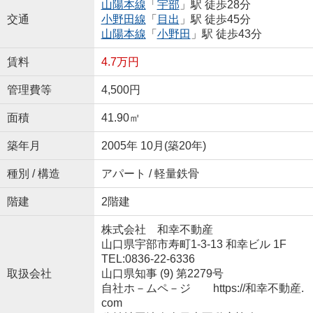
山陽本線
「
宇部
」駅 徒歩28分
交通
小野田線
「
目出
」駅 徒歩45分
山陽本線
「
小野田
」駅 徒歩43分
賃料
4.7万円
管理費等
4,500円
面積
41.90㎡
築年月
2005年 10月(築20年)
種別 / 構造
アパート / 軽量鉄骨
階建
2階建
株式会社 和幸不動産
山口県宇部市寿町1-3-13 和幸ビル 1F
TEL:0836-22-6336
取扱会社
山口県知事 (9) 第2279号
自社ホ－ムペ－ジ https://和幸不動産.
com