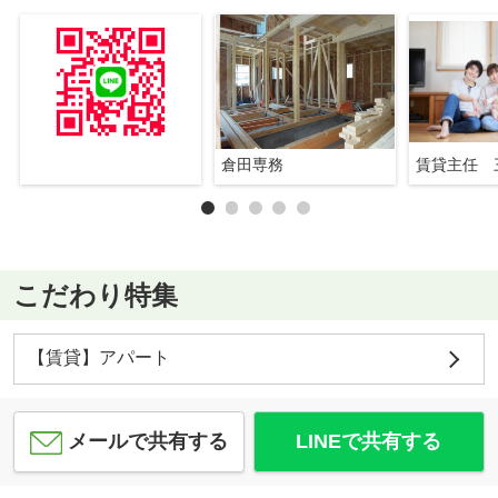
倉田専務
賃貸主任 
こだわり特集
【賃貸】アパート
メールで共有する
LINEで共有する