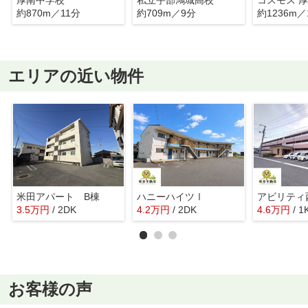
約870m／11分
約709m／9分
約1236m／
エリアの近い物件
米田アパート B棟
ハニーハイツⅠ
アビリティ
3.5
万
円
/ 2DK
4.2
万
円
/ 2DK
4.6
万
円
/ 1
お客様の声