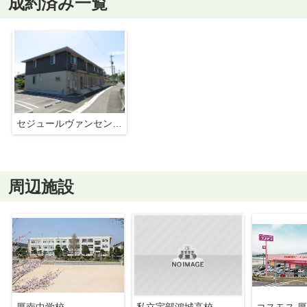
成約済み一覧
セジュールヴァンセンヌB棟
周辺施設
厚南中学校
私立宇部鴻城高校
コスモス 