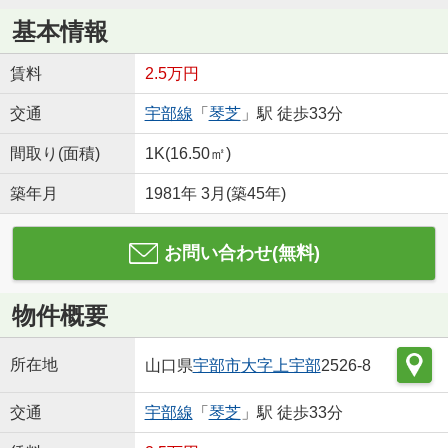
基本情報
賃料
2.5万円
交通
宇部線
「
琴芝
」駅 徒歩33分
間取り(面積)
1K(16.50㎡)
築年月
1981年 3月(築45年)
お問い合わせ(無料)
物件概要
所在地
山口県
宇部市
大字上宇部
2526-8
交通
宇部線
「
琴芝
」駅 徒歩33分