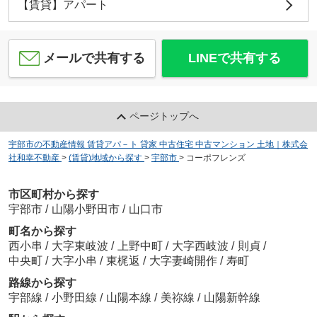
【賃貸】アパート
メールで共有する
LINEで共有する
ページトップへ
宇部市の不動産情報 賃貸アパ－ト 貸家 中古住宅 中古マンション 土地｜株式会
社和幸不動産
>
(賃貸)地域から探す
>
宇部市
>
コーポフレンズ
市区町村から探す
宇部市
/
山陽小野田市
/
山口市
町名から探す
西小串
/
大字東岐波
/
上野中町
/
大字西岐波
/
則貞
/
中央町
/
大字小串
/
東梶返
/
大字妻崎開作
/
寿町
路線から探す
宇部線
/
小野田線
/
山陽本線
/
美祢線
/
山陽新幹線