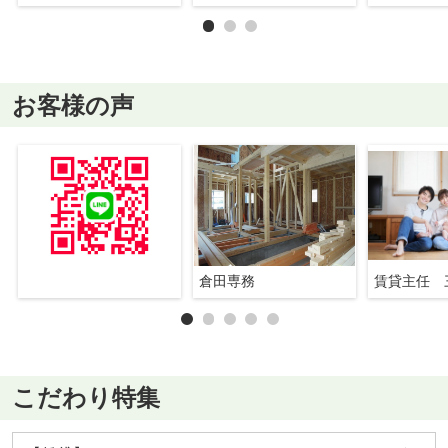
お客様の声
倉田専務
賃貸主任 
こだわり特集