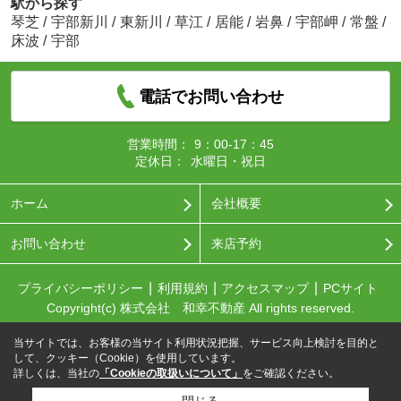
駅から探す
琴芝
/
宇部新川
/
東新川
/
草江
/
居能
/
岩鼻
/
宇部岬
/
常盤
/
床波
/
宇部
電話でお問い合わせ
営業時間：
9：00-17：45
定休日：
水曜日・祝日
ホーム
会社概要
お問い合わせ
来店予約
プライバシーポリシー
利用規約
アクセスマップ
PCサイト
Copyright(c) 株式会社 和幸不動産 All rights reserved.
当サイトでは、お客様の当サイト利用状況把握、サービス向上検討を目的と
して、クッキー（Cookie）を使用しています。
詳しくは、当社の
「Cookieの取扱いについて」
をご確認ください。