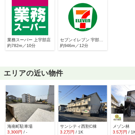
業務スーパー 上宇部店
セブンイレブン 宇部中宇部店
約782m／10分
約946m／12分
エリアの近い物件
海南町駐車場
サンシティ西割C棟
メゾン林
3,300
円
/ -
3.2
万
円
/ 1K
3.5
万
円
/ 1