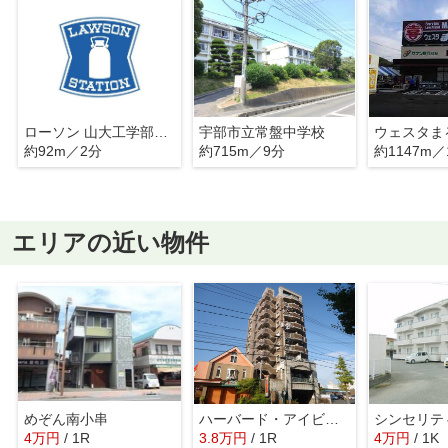
ローソン 山大工学部東門店
宇部市立常盤中学校
約92m／2分
約715m／9分
約1147m／
エリアの近い物件
めぞん南小串
ハーバード・アイビー・スクエア
シンセリテ
4
万
円
/ 1R
3.8
万
円
/ 1R
4
万
円
/ 1K