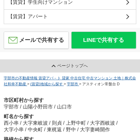
【賃貸】学生向けマンション
【賃貸】アパート
メールで共有する
LINEで共有する
ページトップへ
宇部市の不動産情報 賃貸アパ－ト 貸家 中古住宅 中古マンション 土地｜株式会
社和幸不動産
>
(賃貸)地域から探す
>
宇部市
>
アスティオン常盤台 D
市区町村から探す
宇部市
/
山陽小野田市
/
山口市
町名から探す
西小串
/
大字東岐波
/
則貞
/
上野中町
/
大字西岐波
/
大字小串
/
中央町
/
東梶返
/
野中
/
大字妻崎開作
路線から探す