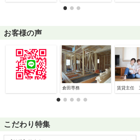
お客様の声
倉田専務
賃貸主任 
こだわり特集