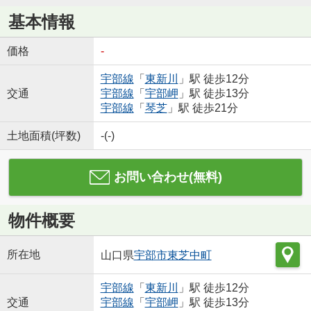
基本情報
価格
-
宇部線
「
東新川
」駅 徒歩12分
交通
宇部線
「
宇部岬
」駅 徒歩13分
宇部線
「
琴芝
」駅 徒歩21分
土地面積(坪数)
-(-)
お問い合わせ(無料)
物件概要
所在地
山口県
宇部市
東芝中町
宇部線
「
東新川
」駅 徒歩12分
交通
宇部線
「
宇部岬
」駅 徒歩13分