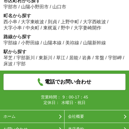
市区町村から探す
宇部市
/
山陽小野田市
/
山口市
町名から探す
西小串
/
大字東岐波
/
則貞
/
上野中町
/
大字西岐波
/
大字小串
/
中央町
/
東梶返
/
野中
/
大字妻崎開作
路線から探す
宇部線
/
小野田線
/
山陽本線
/
美祢線
/
山陽新幹線
駅から探す
琴芝
/
宇部新川
/
東新川
/
草江
/
居能
/
岩鼻
/
常盤
/
宇部岬
/
床波
/
宇部
電話でお問い合わせ
営業時間：
9：00-17：45
定休日：
水曜日・祝日
ホーム
会社概要