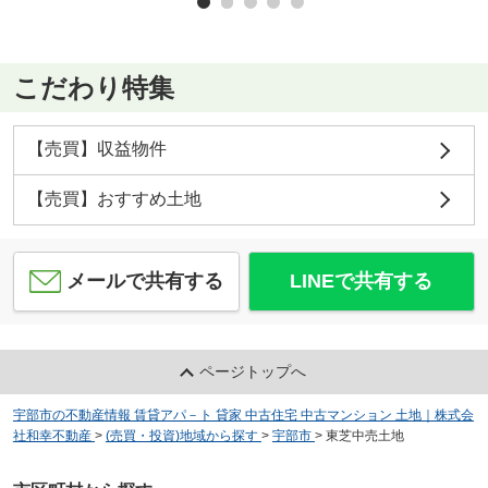
こだわり特集
【売買】収益物件
【売買】おすすめ土地
メールで共有する
LINEで共有する
ページトップへ
宇部市の不動産情報 賃貸アパ－ト 貸家 中古住宅 中古マンション 土地｜株式会
社和幸不動産
>
(売買・投資)地域から探す
>
宇部市
>
東芝中売土地