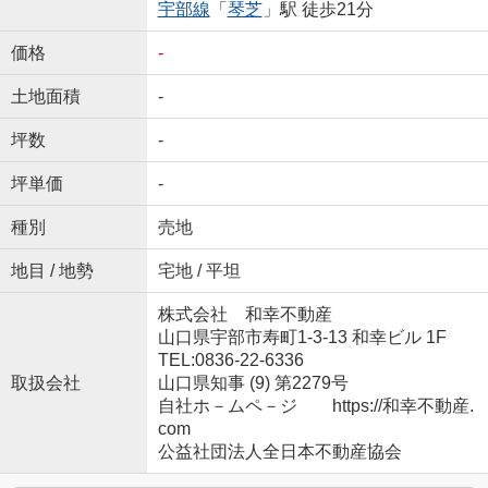
宇部線
「
琴芝
」駅 徒歩21分
価格
-
土地面積
-
坪数
-
坪単価
-
種別
売地
地目 / 地勢
宅地 / 平坦
株式会社 和幸不動産
山口県宇部市寿町1-3-13 和幸ビル 1F
TEL:0836-22-6336
取扱会社
山口県知事 (9) 第2279号
自社ホ－ムペ－ジ https://和幸不動産.
com
公益社団法人全日本不動産協会