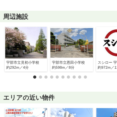
周辺施設
宇部市立見初小学校
宇部市立恩田小学校
スシロー 
約292m／4分
約598m／8分
約972m／1
エリアの近い物件