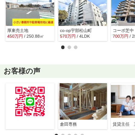
厚東売土地
co-op宇部松山町
コーポ芝中
450
万
円
/ 250.88㎡
570
万
円
/ 4LDK
700
万
円
/ 
お客様の声
倉田専務
賃貸主任 