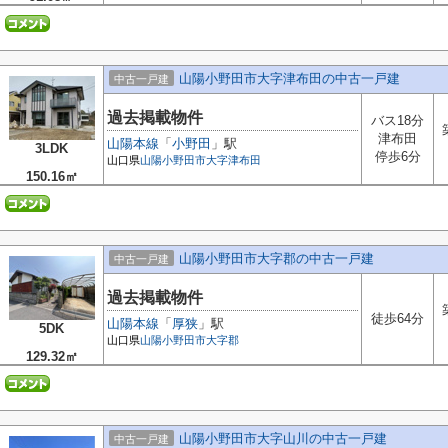
山陽小野田市大字津布田の中古一戸建
中古一戸建
過去掲載物件
バス18分
津布田
山陽本線
「
小野田
」駅
3LDK
停歩6分
山口県
山陽小野田市
大字津布田
150.16㎡
山陽小野田市大字郡の中古一戸建
中古一戸建
過去掲載物件
徒歩64分
山陽本線
「
厚狭
」駅
5DK
山口県
山陽小野田市
大字郡
129.32㎡
山陽小野田市大字山川の中古一戸建
中古一戸建