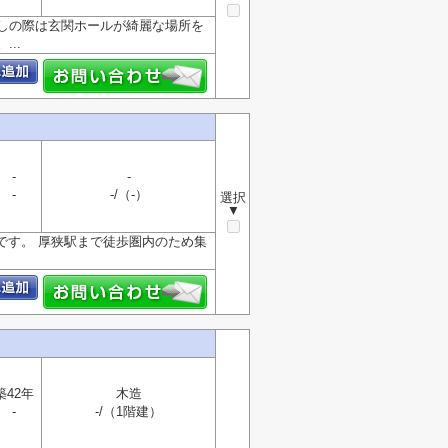
しの際は玄関ホールが綺麗な場所を
..
-
-
-
-/（-）
選択
▼
です。 厚狭駅まで徒歩圏内のため集
築42年
木造
-
-/（1階建）