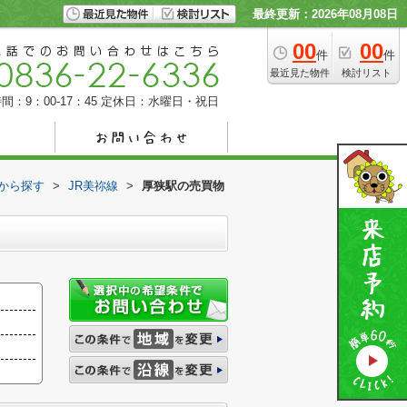
最終更新：2026年08月08日
00
00
件
件
最近見た物件
検討リスト
間：9：00-17：45
定休日：水曜日・祝日
駅から探す
>
JR美祢線
>
厚狭駅の売買物