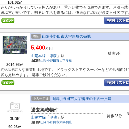
101.02㎡
造りがしっかりしている押入があり、重たい物でも収納できます。お引っ越
選ぶ方が良いです。明るい生活を送るには、快適な住環境が必要不可欠です。.
山陽小野田市大字厚狭の売地
売地
5,400
万円
徒歩9分
山陽本線
「
厚狭
」駅
山口県
山陽小野田市
大字厚狭
2014.93㎡
約609坪広大な事業用土地です。 ドラッグストアやスーパーなどの店舗向け
客も見込めます。 是非ご検討ください。
山陽小野田市大字鴨庄の中古一戸建
中古一戸建
過去掲載物件
徒歩23分
山陽本線
「
厚狭
」駅
3LDK
山口県
山陽小野田市
大字鴨庄
90.26㎡