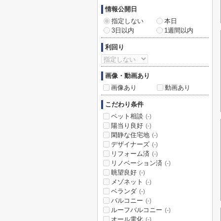
情報公開日
指定しない
本日
3日以内
1週間以内
利回り
画像・動画あり
画像あり
動画あり
こだわり条件
ペット相談
(-)
陽当り良好
(-)
閑静な住宅地
(-)
デザイナーズ
(-)
リフォーム済
(-)
リノベーション済
(-)
眺望良好
(-)
メゾネット
(-)
ベランダ
(-)
バルコニー
(-)
ルーフバルコニー
(-)
オール電化
(-)