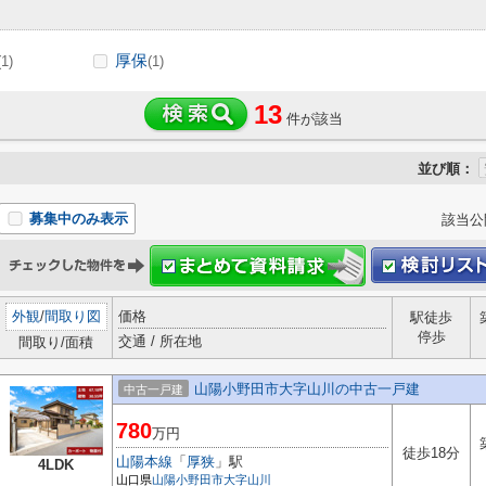
厚保
(1)
(1)
13
件が該当
並び順：
募集中のみ表示
該当公
外観
/
間取り図
価格
駅徒歩
停歩
交通 / 所在地
間取り/面積
山陽小野田市大字山川の中古一戸建
中古一戸建
780
万円
徒歩18分
山陽本線
「
厚狭
」駅
4LDK
山口県
山陽小野田市
大字山川