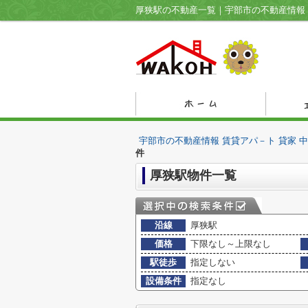
宇部市の不動産情報 賃貸アパ－ト 貸家 
件
厚狭駅物件一覧
沿線
厚狭駅
価格
下限なし～上限なし
駅徒歩
指定しない
設備条件
指定なし