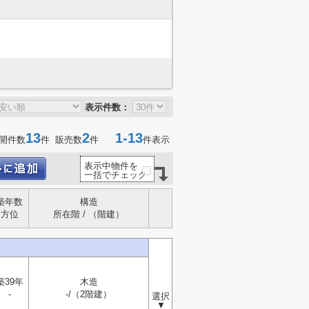
表示件数：
13
2
1-13
開件数
件 販売数
件
件表示
表示中物件を
一括でチェック
築年数
構造
方位
所在階 / （階建）
築39年
木造
-
-/（2階建）
選択
▼