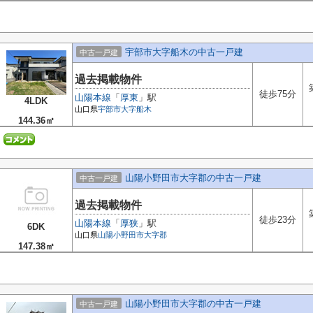
宇部市大字船木の中古一戸建
中古一戸建
過去掲載物件
徒歩75分
山陽本線
「
厚東
」駅
4LDK
山口県
宇部市
大字船木
144.36㎡
山陽小野田市大字郡の中古一戸建
中古一戸建
過去掲載物件
徒歩23分
山陽本線
「
厚狭
」駅
6DK
山口県
山陽小野田市
大字郡
147.38㎡
山陽小野田市大字郡の中古一戸建
中古一戸建