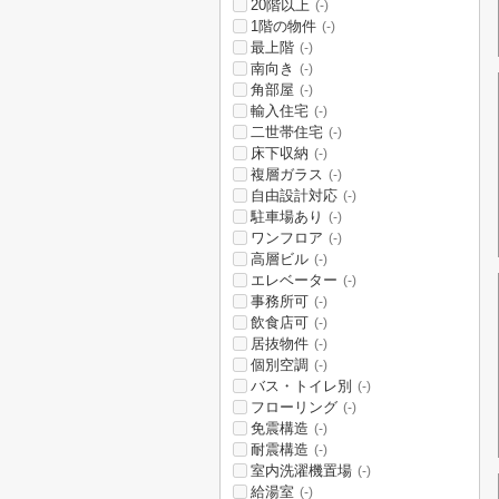
20階以上
(-)
1階の物件
(-)
最上階
(-)
南向き
(-)
角部屋
(-)
輸入住宅
(-)
二世帯住宅
(-)
床下収納
(-)
複層ガラス
(-)
自由設計対応
(-)
駐車場あり
(-)
ワンフロア
(-)
高層ビル
(-)
エレベーター
(-)
事務所可
(-)
飲食店可
(-)
居抜物件
(-)
個別空調
(-)
バス・トイレ別
(-)
フローリング
(-)
免震構造
(-)
耐震構造
(-)
室内洗濯機置場
(-)
給湯室
(-)