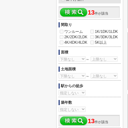
13
件が該当
間取り
ワンルーム
1K/1DK/1LDK
2K/2DK/2LDK
3K/3DK/3LDK
4K/4DK/4LDK
5K以上
面積
～
土地面積
～
駅からの徒歩
築年数
13
件が該当