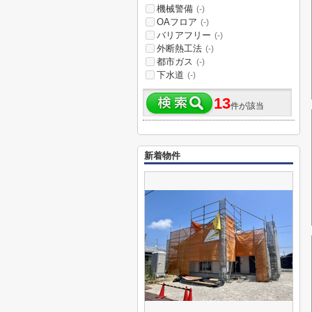
機械警備
(-)
OAフロア
(-)
バリアフリー
(-)
外断熱工法
(-)
都市ガス
(-)
下水道
(-)
13
件が該当
新着物件