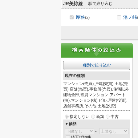
JR美祢線
駅で絞り込む
厚狭
湯ノ峠
(2)
種別で絞り込む
現在の種別
マンション(売買),戸建(売買),土地(売
買),店舗(売買),事務所(売買),住宅以外
建物全部,投資マンション,アパート
(棟),マンション(棟),ビル,戸建(投資),
店舗事務所,その他,土地(投資)
指定しない
新築
中古
▼価格
～
値下げ物件