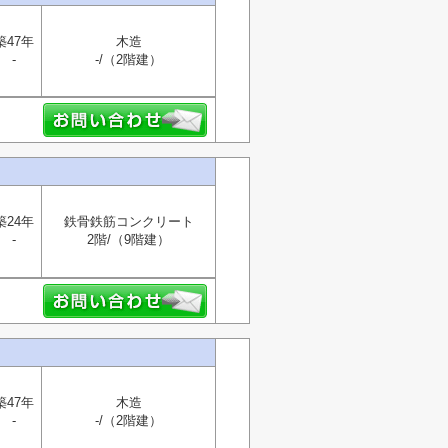
築47年
木造
-
-/（2階建）
築24年
鉄骨鉄筋コンクリート
-
2階/（9階建）
築47年
木造
-
-/（2階建）