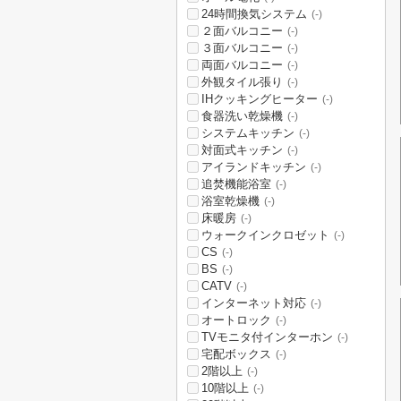
24時間換気システム
(-)
２面バルコニー
(-)
３面バルコニー
(-)
両面バルコニー
(-)
外観タイル張り
(-)
IHクッキングヒーター
(-)
食器洗い乾燥機
(-)
システムキッチン
(-)
対面式キッチン
(-)
アイランドキッチン
(-)
追焚機能浴室
(-)
浴室乾燥機
(-)
床暖房
(-)
ウォークインクロゼット
(-)
CS
(-)
BS
(-)
CATV
(-)
インターネット対応
(-)
オートロック
(-)
TVモニタ付インターホン
(-)
宅配ボックス
(-)
2階以上
(-)
10階以上
(-)