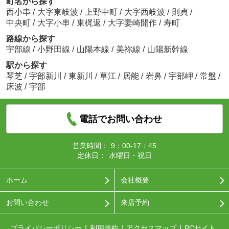
町名から探す
西小串
/
大字東岐波
/
上野中町
/
大字西岐波
/
則貞
/
中央町
/
大字小串
/
東梶返
/
大字妻崎開作
/
寿町
路線から探す
宇部線
/
小野田線
/
山陽本線
/
美祢線
/
山陽新幹線
駅から探す
琴芝
/
宇部新川
/
東新川
/
草江
/
居能
/
岩鼻
/
宇部岬
/
常盤
/
床波
/
宇部
電話でお問い合わせ
営業時間：
9：00-17：45
定休日：
水曜日・祝日
ホーム
会社概要
お問い合わせ
来店予約
プライバシーポリシー
利用規約
アクセスマップ
PCサイト