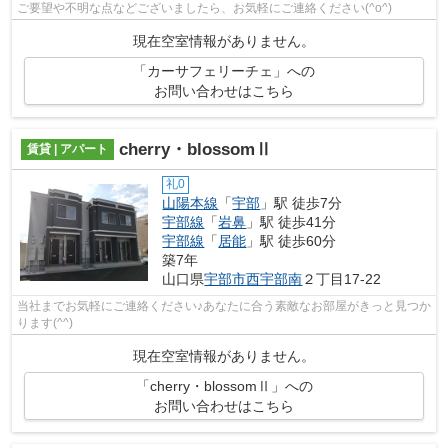
ご要望や不明な点などございましたら、お気軽にご連絡ください(^o^)
現在空室情報がありません。
「カーサフェリーチェ」への
お問い合わせはこちら
cherry・blossomⅡ
賃貸 | アパート
礼0
山陽本線
「
宇部
」駅 徒歩7分
宇部線
「
岩鼻
」駅 徒歩41分
宇部線
「
居能
」駅 徒歩60分
築7年
山口県
宇部市
西宇部南
２丁目17-22
当社までお気軽にご連絡ください♪あなたに合う素敵なお部屋がきっと見つか
ります(^^)
現在空室情報がありません。
「cherry・blossomⅡ」への
お問い合わせはこちら