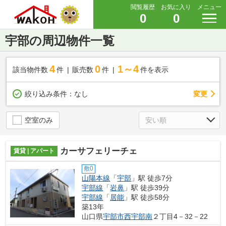
閲覧履歴
お気に入り
メニュー
0
0
宇部の周辺物件一覧
4
0
1～4
該当物件数
件
販売数
件
件を表示
変更
絞り込み条件：
なし
空室のみ
カーサフェリーチェ
賃貸 | アパート
敷0
山陽本線
「
宇部
」駅 徒歩7分
宇部線
「
岩鼻
」駅 徒歩39分
宇部線
「
居能
」駅 徒歩58分
築13年
山口県
宇部市
西宇部南
２丁目4－32－22