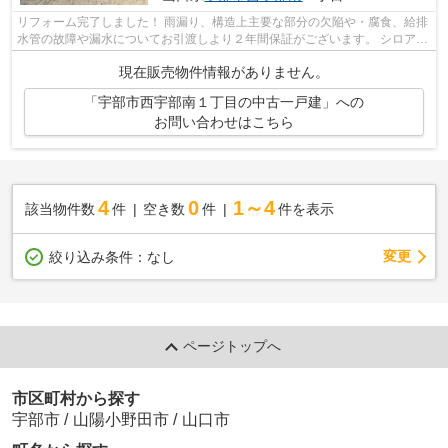
リフォーム完了しました！ 雨漏り、構造上主要な部分の欠陥や・腐食、給排
水管の故障や漏水についてお引渡しより２年間保証がございます。 シロアリ
防除工事施工後5年間保証もございま...
現在販売物件情報がありません。
「宇部市西宇部南１丁目の中古一戸建」への
お問い合わせはこちら
4
0
1～4
該当物件数
件
空き数
件
件を表示
変更
絞り込み条件：
なし
ページトップへ
市区町村から探す
宇部市
/
山陽小野田市
/
山口市