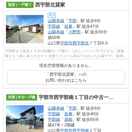
西宇部北貸家
賃貸 | 一戸建て
礼0
山陽本線
「
宇部
」駅 徒歩9分
宇部線
「
岩鼻
」駅 徒歩47分
山陽本線
「
小野田
」駅 徒歩55分
築50年
山口県
宇部市
西宇部北
７丁目8-3
宇部駅まで徒歩１０分の距離の一戸建て♪ うれしいペット可で小さなご家族
様とも一緒に暮らせます☆ 全面リフォーム済みできれいなお家です！ 駐車場
2台可能、平屋でのんびりと生活する...
現在空室情報がありません。
「西宇部北貸家」への
お問い合わせはこちら
宇部市西宇部南１丁目の中古一戸建
売買 | 中古一戸建
山陽本線
「
宇部
」駅 徒歩9分
宇部線
「
岩鼻
」駅 徒歩40分
宇部線
「
居能
」駅 徒歩55分
築47年 / 2階建
山口県
宇部市
西宇部南
１丁目