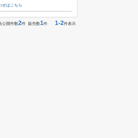
わせはこちら
2
1
1-2
当公開件数
件 販売数
件
件表示