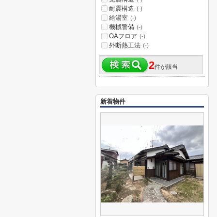
耐震構造
(-)
給湯室
(-)
機械警備
(-)
OAフロア
(-)
外断熱工法
(-)
2
件が該当
新着物件