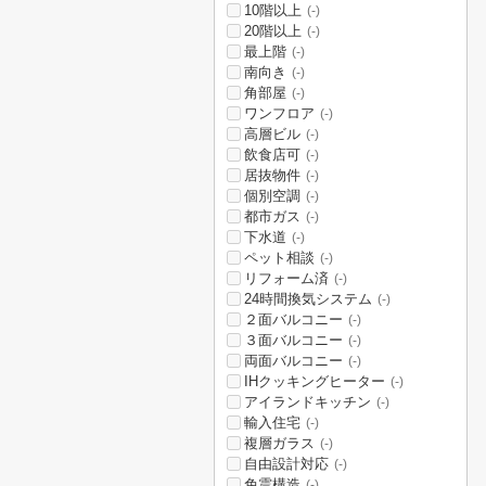
10階以上
(-)
20階以上
(-)
最上階
(-)
南向き
(-)
角部屋
(-)
ワンフロア
(-)
高層ビル
(-)
飲食店可
(-)
居抜物件
(-)
個別空調
(-)
都市ガス
(-)
下水道
(-)
ペット相談
(-)
リフォーム済
(-)
24時間換気システム
(-)
２面バルコニー
(-)
３面バルコニー
(-)
両面バルコニー
(-)
IHクッキングヒーター
(-)
アイランドキッチン
(-)
輸入住宅
(-)
複層ガラス
(-)
自由設計対応
(-)
免震構造
(-)