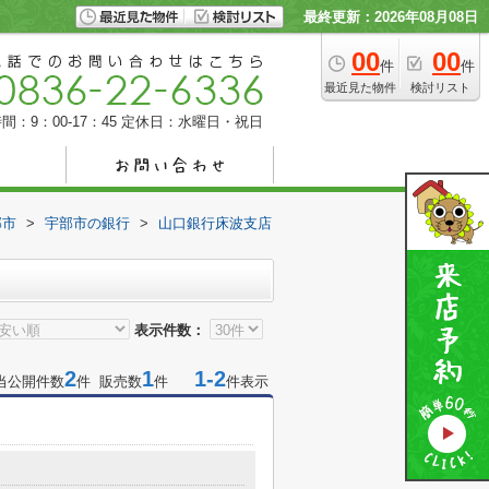
最終更新：2026年08月08日
00
00
件
件
最近見た物件
検討リスト
間：9：00-17：45
定休日：水曜日・祝日
部市
>
宇部市の銀行
>
山口銀行床波支店
表示件数：
2
1
1-2
当公開件数
件 販売数
件
件表示