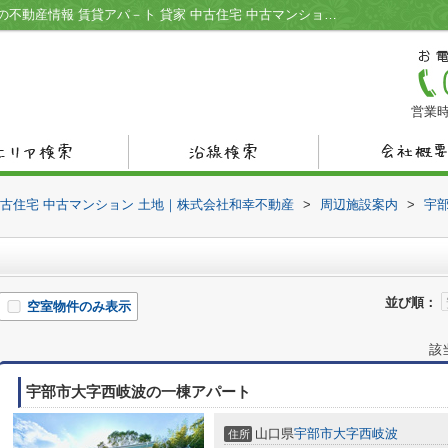
山口銀行床波支店周辺の物件一覧｜宇部市の不動産情報 賃貸アパ－ト 貸家 中古住宅 中古マンション 土地｜株式会社和幸不動産
営業時
中古住宅 中古マンション 土地｜株式会社和幸不動産
>
周辺施設案内
>
宇
並び順：
空室物件のみ表示
該
宇部市大字西岐波の一棟アパート
山口県
宇部市
大字西岐波
住所