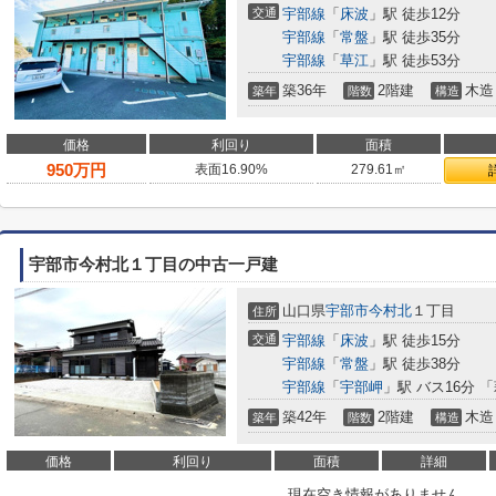
交通
宇部線
「
床波
」駅 徒歩12分
宇部線
「
常盤
」駅 徒歩35分
宇部線
「
草江
」駅 徒歩53分
築36年
2階建
木造
築年
階数
構造
価格
利回り
面積
950
万円
表面16.90%
279.61㎡
宇部市今村北１丁目の中古一戸建
山口県
宇部市
今村北
１丁目
住所
交通
宇部線
「
床波
」駅 徒歩15分
宇部線
「
常盤
」駅 徒歩38分
宇部線
「
宇部岬
」駅 バス16分 
築42年
2階建
木造
築年
階数
構造
価格
利回り
面積
詳細
現在空き情報がありません。