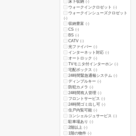
床下収納
(-)
ウォークインクロゼット
(-)
ウォークインシューズクロゼット
(-)
収納豊富
(-)
CS
(-)
BS
(-)
CATV
(-)
光ファイバー
(-)
インターネット対応
(-)
オートロック
(-)
TVモニタ付インターホン
(-)
宅配ボックス
(-)
24時間緊急通報システム
(-)
ディンプルキー
(-)
防犯カメラ
(-)
24時間有人管理
(-)
フロントサービス
(-)
24時間ゴミ出し可
(-)
住戸内覧可能
(-)
コンシェルジュサービス
(-)
駐車場あり
(-)
2階以上
(-)
1階の物件
(-)