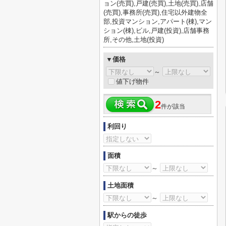
ョン(売買),戸建(売買),土地(売買),店舗
(売買),事務所(売買),住宅以外建物全
部,投資マンション,アパート(棟),マン
ション(棟),ビル,戸建(投資),店舗事務
所,その他,土地(投資)
▼価格
～
値下げ物件
2
件が該当
利回り
面積
～
土地面積
～
駅からの徒歩