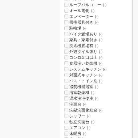
ルーフバルコニー
(-)
オール電化
(-)
エレベーター
(-)
照明器具付き
(-)
駐輪場
(-)
バイク置場あり
(-)
家具・家電付き
(-)
洗濯機置場有
(-)
外観タイル張り
(-)
コンロ２口以上
(-)
食器洗い乾燥機
(-)
システムキッチン
(-)
対面式キッチン
(-)
バス・トイレ別
(-)
追焚機能浴室
(-)
浴室乾燥機
(-)
温水洗浄便座
(-)
洗面台
(-)
洗髪洗面化粧台
(-)
シャワー
(-)
独立洗面台
(-)
エアコン
(-)
床暖房
(-)