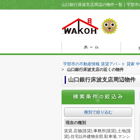
宇部市の不動産情報 賃貸アパ－ト 貸家 
>
山口銀行床波支店の近くの物件
山口銀行床波支店周辺物件
種別で絞り込む
現在の種別
賃貸,店舗(賃貸),事務所(賃貸),土地(賃
貸),住宅以外建物全部,駐車場,マンシ