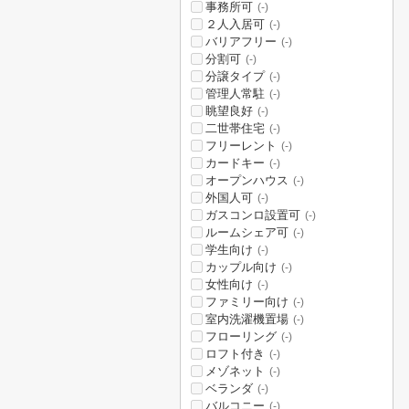
事務所可
(-)
２人入居可
(-)
バリアフリー
(-)
分割可
(-)
分譲タイプ
(-)
管理人常駐
(-)
眺望良好
(-)
二世帯住宅
(-)
フリーレント
(-)
カードキー
(-)
オープンハウス
(-)
外国人可
(-)
ガスコンロ設置可
(-)
ルームシェア可
(-)
学生向け
(-)
カップル向け
(-)
女性向け
(-)
ファミリー向け
(-)
室内洗濯機置場
(-)
フローリング
(-)
ロフト付き
(-)
メゾネット
(-)
ベランダ
(-)
バルコニー
(-)