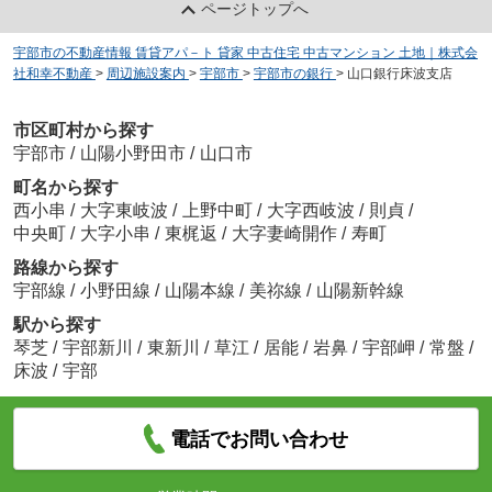
ページトップへ
宇部市の不動産情報 賃貸アパ－ト 貸家 中古住宅 中古マンション 土地｜株式会
社和幸不動産
>
周辺施設案内
>
宇部市
>
宇部市の銀行
>
山口銀行床波支店
市区町村から探す
宇部市
/
山陽小野田市
/
山口市
町名から探す
西小串
/
大字東岐波
/
上野中町
/
大字西岐波
/
則貞
/
中央町
/
大字小串
/
東梶返
/
大字妻崎開作
/
寿町
路線から探す
宇部線
/
小野田線
/
山陽本線
/
美祢線
/
山陽新幹線
駅から探す
琴芝
/
宇部新川
/
東新川
/
草江
/
居能
/
岩鼻
/
宇部岬
/
常盤
/
床波
/
宇部
電話でお問い合わせ