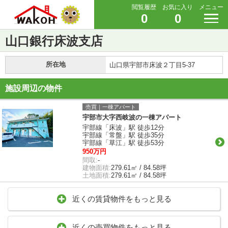
閲覧履歴
お気に入り
メニュー
0
0
山口銀行床波支店
所在地
山口県宇部市床波２丁目5-37
施設周辺の物件
売買｜一棟アパート
宇部市大字西岐波の一棟アパート
宇部線「床波」駅 徒歩12分
宇部線「常盤」駅 徒歩35分
宇部線「草江」駅 徒歩53分
950万円
間取:
-
建物面積:
279.61㎡ / 84.58坪
土地面積:
279.61㎡ / 84.58坪
近くの賃貸物件をもっと見る
近くの売買物件をもっと見る