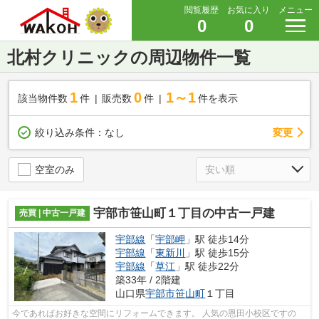
閲覧履歴
お気に入り
メニュー
0
0
北村クリニックの周辺物件一覧
1
0
1～1
該当物件数
件
販売数
件
件を表示
変更
絞り込み条件：
なし
空室のみ
宇部市笹山町１丁目の中古一戸建
売買 | 中古一戸建
宇部線
「
宇部岬
」駅 徒歩14分
宇部線
「
東新川
」駅 徒歩15分
宇部線
「
草江
」駅 徒歩22分
築33年 / 2階建
山口県
宇部市
笹山町
１丁目
今であればお好きな空間にリフォームできます。 人気の恩田小校区ですの