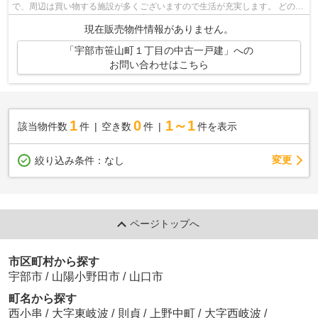
で、周辺は買い物する施設が多くございますので生活が充実します。 どのご
家庭にもマッチする3LDKです。 随時ご...
現在販売物件情報がありません。
「宇部市笹山町１丁目の中古一戸建」への
お問い合わせはこちら
1
0
1～1
該当物件数
件
空き数
件
件を表示
変更
絞り込み条件：
なし
ページトップへ
市区町村から探す
宇部市
/
山陽小野田市
/
山口市
町名から探す
西小串
/
大字東岐波
/
則貞
/
上野中町
/
大字西岐波
/