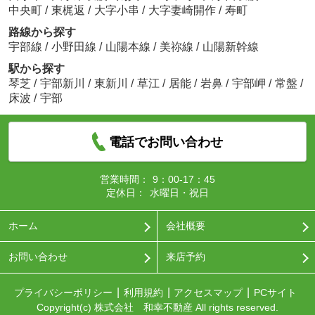
中央町
/
東梶返
/
大字小串
/
大字妻崎開作
/
寿町
路線から探す
宇部線
/
小野田線
/
山陽本線
/
美祢線
/
山陽新幹線
駅から探す
琴芝
/
宇部新川
/
東新川
/
草江
/
居能
/
岩鼻
/
宇部岬
/
常盤
/
床波
/
宇部
電話でお問い合わせ
営業時間：
9：00-17：45
定休日：
水曜日・祝日
ホーム
会社概要
お問い合わせ
来店予約
プライバシーポリシー
利用規約
アクセスマップ
PCサイト
Copyright(c) 株式会社 和幸不動産 All rights reserved.