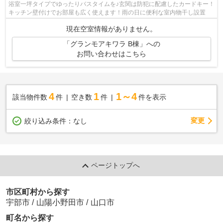
浴室一坪タイプでゆったりバスタイムを♪玄関は防犯に配慮したカードキー！
キッチン壁付けでお部屋も広く使えます！雨の日に便利な室内物干し設置
現在空室情報がありません。
「グランモアキワラ B棟」への
お問い合わせはこちら
4
1
1～4
該当物件数
件
空き数
件
件を表示
変更
絞り込み条件：
なし
ページトップへ
市区町村から探す
宇部市
/
山陽小野田市
/
山口市
町名から探す