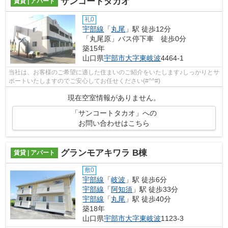
サンコートタカオ
賃貸 | アパート
礼0
宇部線
「
丸尾
」駅 徒歩12分
「丸尾原」バス停下車 徒歩0分
築15年
山口県
宇部市
大字東岐波
4464-1
当社は、お客様のご希望に適した住まいのご紹介をいたします♪しっかりとサ
ポートいたしますのでご安心してお任せください(#^^#)
現在空室情報がありません。
「サンコートタカオ」への
お問い合わせはこちら
グランモアキワラ B棟
賃貸 | アパート
敷0
宇部線
「
岐波
」駅 徒歩6分
宇部線
「
阿知須
」駅 徒歩33分
宇部線
「
丸尾
」駅 徒歩40分
築18年
山口県
宇部市
大字東岐波
1123-3