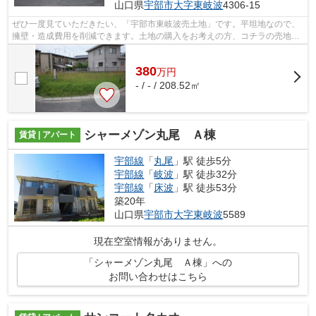
山口県
宇部市
大字東岐波
4306-15
ぜひ一度見ていただきたい、「宇部市東岐波売土地」です。平坦地なので、
擁壁・造成費用を削減できます。土地の購入をお考えの方、コチラの売地を
ご覧ください。土地面積は208.52㎡(公...
380
万
円
- / - / 208.52㎡
シャーメゾン丸尾 Ａ棟
賃貸 | アパート
宇部線
「
丸尾
」駅 徒歩5分
宇部線
「
岐波
」駅 徒歩32分
宇部線
「
床波
」駅 徒歩53分
築20年
山口県
宇部市
大字東岐波
5589
現在空室情報がありません。
「シャーメゾン丸尾 Ａ棟」への
お問い合わせはこちら