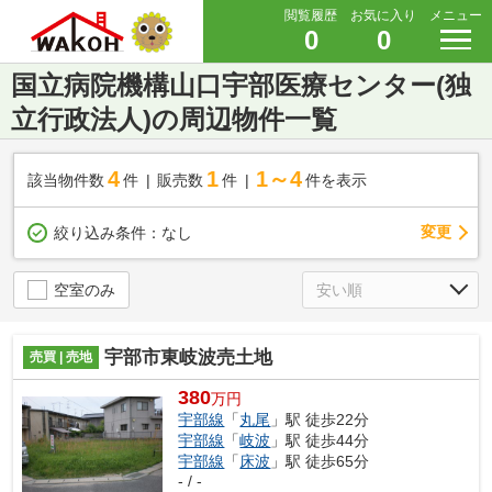
閲覧履歴
お気に入り
メニュー
0
0
国立病院機構山口宇部医療センター(独
立行政法人)の周辺物件一覧
4
1
1～4
該当物件数
件
販売数
件
件を表示
変更
絞り込み条件：
なし
空室のみ
宇部市東岐波売土地
売買 | 売地
380
万円
宇部線
「
丸尾
」駅 徒歩22分
宇部線
「
岐波
」駅 徒歩44分
宇部線
「
床波
」駅 徒歩65分
- / -