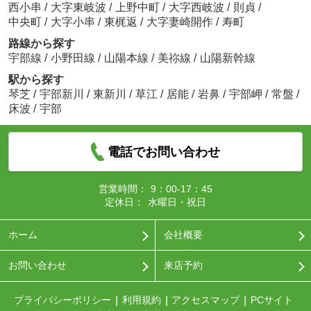
西小串
/
大字東岐波
/
上野中町
/
大字西岐波
/
則貞
/
中央町
/
大字小串
/
東梶返
/
大字妻崎開作
/
寿町
路線から探す
宇部線
/
小野田線
/
山陽本線
/
美祢線
/
山陽新幹線
駅から探す
琴芝
/
宇部新川
/
東新川
/
草江
/
居能
/
岩鼻
/
宇部岬
/
常盤
/
床波
/
宇部
電話でお問い合わせ
営業時間：
9：00-17：45
定休日：
水曜日・祝日
ホーム
会社概要
お問い合わせ
来店予約
プライバシーポリシー
利用規約
アクセスマップ
PCサイト