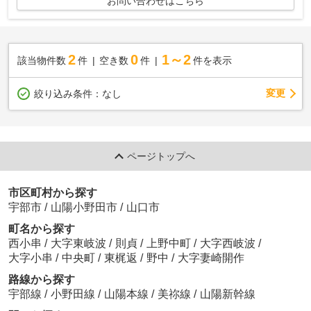
お問い合わせはこちら
2
0
1～2
該当物件数
件
空き数
件
件を表示
変更
絞り込み条件：
なし
ページトップへ
市区町村から探す
宇部市
/
山陽小野田市
/
山口市
町名から探す
西小串
/
大字東岐波
/
則貞
/
上野中町
/
大字西岐波
/
大字小串
/
中央町
/
東梶返
/
野中
/
大字妻崎開作
路線から探す
宇部線
/
小野田線
/
山陽本線
/
美祢線
/
山陽新幹線