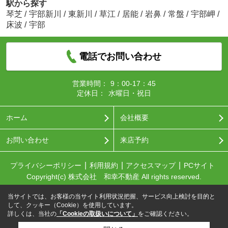
駅から探す
琴芝
/
宇部新川
/
東新川
/
草江
/
居能
/
岩鼻
/
常盤
/
宇部岬
/
床波
/
宇部
電話でお問い合わせ
営業時間：
9：00-17：45
定休日：
水曜日・祝日
ホーム
会社概要
お問い合わせ
来店予約
プライバシーポリシー
利用規約
アクセスマップ
PCサイト
Copyright(c) 株式会社 和幸不動産 All rights reserved.
当サイトでは、お客様の当サイト利用状況把握、サービス向上検討を目的と
して、クッキー（Cookie）を使用しています。
詳しくは、当社の
「Cookieの取扱いについて」
をご確認ください。