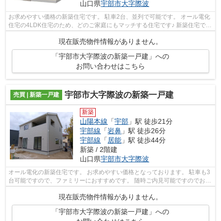
山口県
宇部市
大字際波
お求めやすい価格の新築住宅です。 駐車2台、並列で可能です。 オール電化
住宅の4LDK住宅のため、どのご家庭にもマッチする住宅です♪ 新築住宅です
ので、保証も充実しておりますので安...
現在販売物件情報がありません。
「宇部市大字際波の新築一戸建」への
お問い合わせはこちら
宇部市大字際波の新築一戸建
売買 | 新築一戸建
新築
山陽本線
「
宇部
」駅 徒歩21分
宇部線
「
岩鼻
」駅 徒歩26分
宇部線
「
居能
」駅 徒歩44分
新築 / 2階建
山口県
宇部市
大字際波
オール電化の新築住宅です。 お求めやすい価格となっております。 駐車も3
台可能ですので、ファミリーにおすすめです。 随時ご内見可能ですのでお気
軽にお問い合わせください。
現在販売物件情報がありません。
「宇部市大字際波の新築一戸建」への