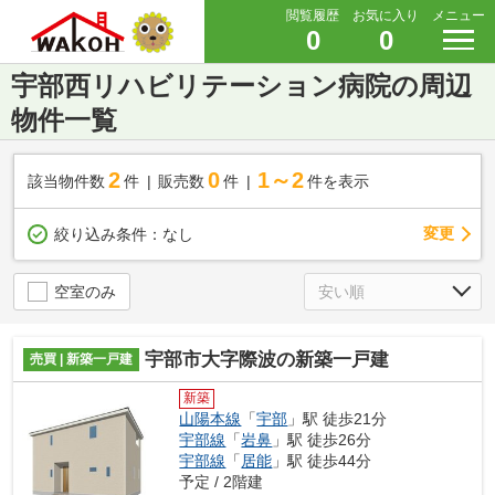
閲覧履歴
お気に入り
メニュー
0
0
宇部西リハビリテーション病院の周辺
物件一覧
2
0
1～2
該当物件数
件
販売数
件
件を表示
変更
絞り込み条件：
なし
空室のみ
宇部市大字際波の新築一戸建
売買 | 新築一戸建
新築
山陽本線
「
宇部
」駅 徒歩21分
宇部線
「
岩鼻
」駅 徒歩26分
宇部線
「
居能
」駅 徒歩44分
予定 / 2階建