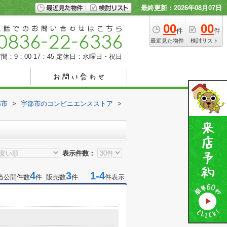
最終更新：2026年08月07日
00
00
件
件
最近見た物件
検討リスト
間：9：00-17：45
定休日：水曜日・祝日
部市
>
宇部市のコンビニエンスストア
>
表示件数：
4
3
1-4
当公開件数
件 販売数
件
件表示