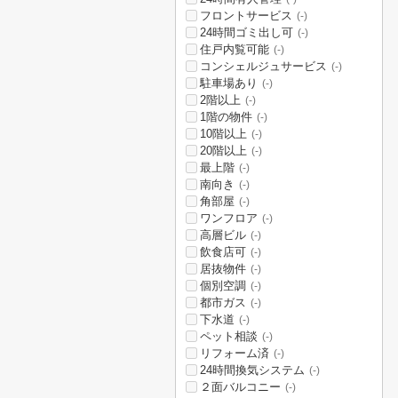
フロントサービス
(-)
24時間ゴミ出し可
(-)
住戸内覧可能
(-)
コンシェルジュサービス
(-)
駐車場あり
(-)
2階以上
(-)
1階の物件
(-)
10階以上
(-)
20階以上
(-)
最上階
(-)
南向き
(-)
角部屋
(-)
ワンフロア
(-)
高層ビル
(-)
飲食店可
(-)
居抜物件
(-)
個別空調
(-)
都市ガス
(-)
下水道
(-)
ペット相談
(-)
リフォーム済
(-)
24時間換気システム
(-)
２面バルコニー
(-)