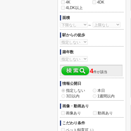
4K
4DK
4LDK以上
面積
～
駅からの徒歩
築年数
4
件が該当
情報公開日
指定しない
本日
3日以内
1週間以内
画像・動画あり
画像あり
動画あり
こだわり条件
ペット飼育可
(-)