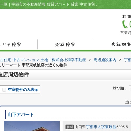
ファミリーマート 宇部東岐波店周辺の物件一覧｜宇部市の不動産情報 賃貸アパ－ト 貸家 中古住宅 中古マンション 土地｜株式会社和幸不動産
営業時
中古住宅 中古マンション 土地｜株式会社和幸不動産
>
周辺施設案内
>
宇
ミリーマート 宇部東岐波店の近くの物件
波店周辺物件
並び順：
空室物件のみ表示
該
山下アパート
山口県
宇部市
大字東岐波
5206-5
住所