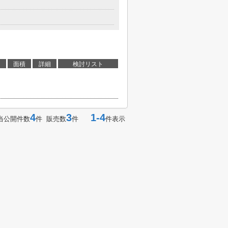
面積
詳細
検討リスト
4
3
1-4
当公開件数
件 販売数
件
件表示