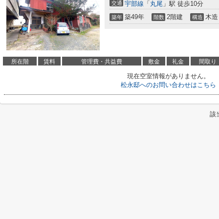
交通
宇部線
「
丸尾
」駅 徒歩10分
築49年
2階建
木造
築年
階数
構造
所在階
賃料
管理費・共益費
敷金
礼金
間取り
現在空室情報がありません。
松永邸へのお問い合わせはこちら
該