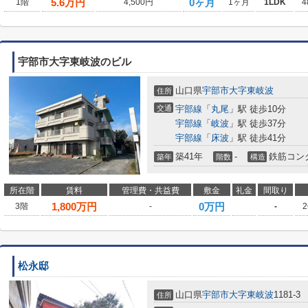
5.6
万円
0ヶ月
1階
4,500円
1ヶ月
1LDK
4
宇部市大字東岐波のビル
山口県
宇部市
大字東岐波
住所
交通
宇部線
「
丸尾
」駅 徒歩10分
宇部線
「
岐波
」駅 徒歩37分
宇部線
「
床波
」駅 徒歩41分
築41年
-
鉄筋コン
築年
階数
構造
所在階
賃料
管理費・共益費
敷金
礼金
間取り
1,800
万円
0万円
3階
-
-
2
松永邸
山口県
宇部市
大字東岐波
1181-3
住所