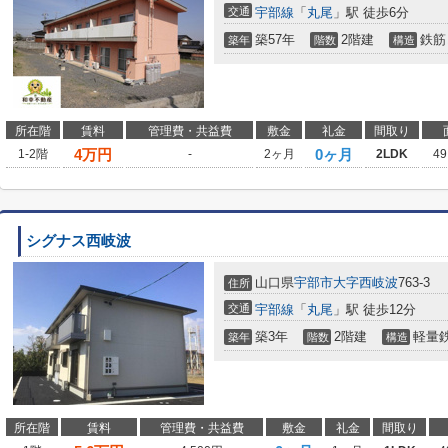
交通
宇部線
「
丸尾
」駅 徒歩6分
築57年
2階建
鉄筋
築年
階数
構造
所在階
賃料
管理費・共益費
敷金
礼金
間取り
4
万円
0ヶ月
1-2階
-
2ヶ月
2LDK
49
シグナス西岐波
山口県
宇部市
大字西岐波
763-3
住所
交通
宇部線
「
丸尾
」駅 徒歩12分
築3年
2階建
軽量
築年
階数
構造
所在階
賃料
管理費・共益費
敷金
礼金
間取り