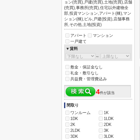
ョン(売買),戸建(売買),土地(売買),店舗
(売買),事務所(売買),住宅以外建物全
部,投資マンション,アパート(棟),マン
ション(棟),ビル,戸建(投資),店舗事務
所,その他,土地(投資)
アパート
マンション
一戸建て
▼賃料
～
敷金・保証金なし
礼金・敷引なし
共益費・管理費込み
4
件が該当
間取り
ワンルーム
1K
1DK
1LDK
2K
2DK
2LDK
3K
3DK
3LDK