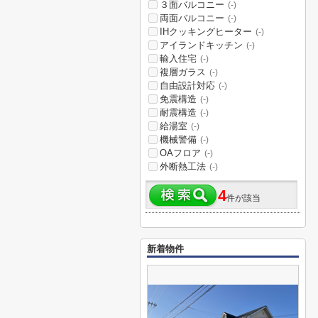
３面バルコニー
(-)
両面バルコニー
(-)
IHクッキングヒーター
(-)
アイランドキッチン
(-)
輸入住宅
(-)
複層ガラス
(-)
自由設計対応
(-)
免震構造
(-)
耐震構造
(-)
給湯室
(-)
機械警備
(-)
OAフロア
(-)
外断熱工法
(-)
4
件が該当
新着物件