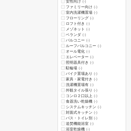
女性向け
(-)
ファミリー向け
(-)
室内洗濯機置場
(-)
フローリング
(-)
ロフト付き
(-)
メゾネット
(-)
ベランダ
(-)
バルコニー
(-)
ルーフバルコニー
(-)
オール電化
(-)
エレベーター
(-)
照明器具付き
(-)
駐輪場
(-)
バイク置場あり
(-)
家具・家電付き
(-)
洗濯機置場有
(-)
外観タイル張り
(-)
コンロ２口以上
(-)
食器洗い乾燥機
(-)
システムキッチン
(-)
対面式キッチン
(-)
バス・トイレ別
(-)
追焚機能浴室
(-)
浴室乾燥機
(-)