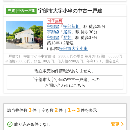
宇部市大字小串の中古一戸建
売買 | 中古一戸建
仲手無料
宇部線
「
宇部新川
」駅 徒歩28分
宇部線
「
居能
」駅 徒歩36分
宇部線
「
琴芝
」駅 徒歩37分
築13年 / 2階建
山口県
宇部市
大字小串
一戸建て) 宇部市小串中古住宅 2380万円の場合 毎月(年12回) 66508円
※価格2380万円、頭金100万円、借入額2280万円、年利1.2％、固定金利、
返済期間35年 洋風でおしゃれな戸建てで...
現在販売物件情報がありません。
「宇部市大字小串の中古一戸建」への
お問い合わせはこちら
3
2
1～3
該当物件数
件
空き数
件
件を表示
変更
絞り込み条件：
なし