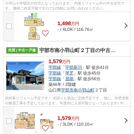
小羽山小学校区の住宅となっております。 内装リフォーム中の中古住宅で
す。 随時ご内見可能ですのでお気軽にお問い合わせください。
1,498
万
円
- / 4LDK / 116.76㎡
宇部市南小羽山町２丁目の中古一戸建
売買 | 中古一戸建
1,579
万円
宇部線
「
宇部新川
」駅 徒歩41分
宇部線
「
琴芝
」駅 徒歩45分
宇部線
「
居能
」駅 徒歩56分
築46年 / 2階建
山口県
宇部市
南小羽山町
２丁目
内外装リフォーム予定です！ 水回りも新品に交換予定です。 他に、外壁塗装
や耐震工事を予定しております。 年度内に入居可能となっております♪ 中古
住宅をお探しの方は遠慮なくお問い...
1,579
万
円
- / 3LDK / 110.10㎡