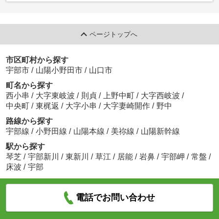
ページトップへ
市区町村から探す
宇部市
/
山陽小野田市
/
山口市
町名から探す
西小串
/
大字東岐波
/
則貞
/
上野中町
/
大字西岐波
/
中央町
/
東梶返
/
大字小串
/
大字妻崎開作
/
野中
路線から探す
宇部線
/
小野田線
/
山陽本線
/
美祢線
/
山陽新幹線
駅から探す
琴芝
/
宇部新川
/
東新川
/
草江
/
居能
/
岩鼻
/
宇部岬
/
常盤
/
床波
/
宇部
電話でお問い合わせ