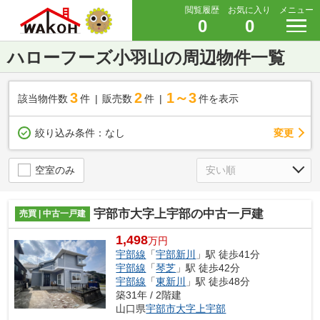
閲覧履歴
お気に入り
メニュー
0
0
ハローフーズ小羽山の周辺物件一覧
3
2
1～3
該当物件数
件
販売数
件
件を表示
変更
絞り込み条件：
なし
空室のみ
宇部市大字上宇部の中古一戸建
売買 | 中古一戸建
1,498
万円
宇部線
「
宇部新川
」駅 徒歩41分
宇部線
「
琴芝
」駅 徒歩42分
宇部線
「
東新川
」駅 徒歩48分
築31年 / 2階建
山口県
宇部市
大字上宇部