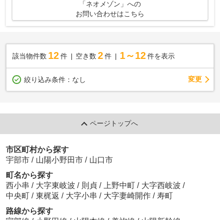
「ネオメゾン」への
お問い合わせはこちら
12
2
1～12
該当物件数
件
空き数
件
件を表示
変更
絞り込み条件：
なし
ページトップへ
市区町村から探す
宇部市
/
山陽小野田市
/
山口市
町名から探す
西小串
/
大字東岐波
/
則貞
/
上野中町
/
大字西岐波
/
中央町
/
東梶返
/
大字小串
/
大字妻崎開作
/
寿町
路線から探す