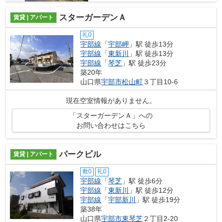
スターガーデンＡ
賃貸 | アパート
礼0
宇部線
「
宇部岬
」駅 徒歩13分
宇部線
「
東新川
」駅 徒歩13分
宇部線
「
琴芝
」駅 徒歩23分
築20年
山口県
宇部市
松山町
３丁目10-6
現在空室情報がありません。
「スターガーデンＡ」への
お問い合わせはこちら
パークビル
賃貸 | アパート
敷0
礼0
宇部線
「
琴芝
」駅 徒歩6分
宇部線
「
東新川
」駅 徒歩12分
宇部線
「
宇部新川
」駅 徒歩19分
築38年
山口県
宇部市
東琴芝
２丁目2-20