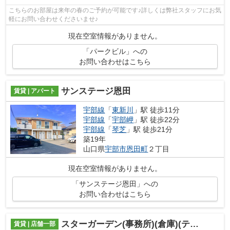
こちらのお部屋は来年の春のご予約が可能です♪詳しくは弊社スタッフにお気
軽にお問い合わせくださいませ♪
現在空室情報がありません。
「パークビル」への
お問い合わせはこちら
サンステージ恩田
賃貸 | アパート
宇部線
「
東新川
」駅 徒歩11分
宇部線
「
宇部岬
」駅 徒歩22分
宇部線
「
琴芝
」駅 徒歩21分
築19年
山口県
宇部市
恩田町
２丁目
現在空室情報がありません。
「サンステージ恩田」への
お問い合わせはこちら
スターガーデン(事務所)(倉庫)(テナント)
賃貸 | 店舗一部