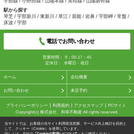
宇部線
/
小野田線
/
山陽本線
/
美祢線
/
山陽新幹線
駅から探す
琴芝
/
宇部新川
/
東新川
/
草江
/
居能
/
岩鼻
/
宇部岬
/
常盤
/
床波
/
宇部
電話でお問い合わせ
営業時間：
9：00-17：45
定休日：
水曜日・祝日
ホーム
会社概要
お問い合わせ
来店予約
プライバシーポリシー
利用規約
アクセスマップ
PCサイト
Copyright(c) 株式会社 和幸不動産 All rights reserved.
当サイトでは、お客様の当サイト利用状況把握、サービス向上検討を目的と
して、クッキー（Cookie）を使用しています。
詳しくは、当社の
「Cookieの取扱いについて」
をご確認ください。