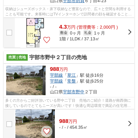
山口県
宇部市
則貞
６丁目4-23
収納はシューズボックス・床下収納など豊富なので、広々と空間を利用する
ことも可能です。来客時にはTVインターホンで訪問者の顔を確認することが
できます。室内設備は洗面所独立・浴...
4.3
万
円
(管理費等：2,000円 )
0ヶ月
1ヶ月
敷金
礼金
1階 / 1LDK / 37.13㎡
宇部市野中２丁目の売地
売買 | 売地
988
万円
宇部線
「
草江
」駅 徒歩16分
宇部線
「
常盤
」駅 徒歩25分
- / -
山口県
宇部市
野中
２丁目
多くの方からご好評頂いている野中二丁目 売地のご紹介！道路が南西側に
接しているのでとてもニーズが高いです！快適な周辺環境で満足の住宅用地
はこちらです！綺麗に整備された売地...
988
万
円
- / - / 454.35㎡