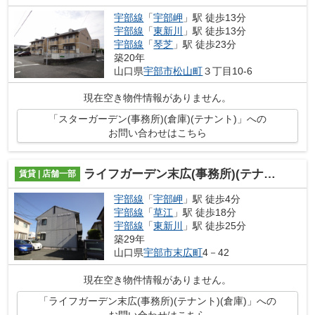
宇部線
「
宇部岬
」駅 徒歩13分
宇部線
「
東新川
」駅 徒歩13分
宇部線
「
琴芝
」駅 徒歩23分
築20年
山口県
宇部市
松山町
３丁目10-6
現在空き物件情報がありません。
「スターガーデン(事務所)(倉庫)(テナント)」への
お問い合わせはこちら
ライフガーデン末広(事務所)(テナント)(倉庫)
賃貸 | 店舗一部
宇部線
「
宇部岬
」駅 徒歩4分
宇部線
「
草江
」駅 徒歩18分
宇部線
「
東新川
」駅 徒歩25分
築29年
山口県
宇部市
末広町
4－42
現在空き物件情報がありません。
「ライフガーデン末広(事務所)(テナント)(倉庫)」への
お問い合わせはこちら