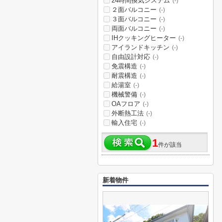
24時間換気システム
(-)
２面バルコニー
(-)
３面バルコニー
(-)
両面バルコニー
(-)
IHクッキングヒーター
(-)
アイランドキッチン
(-)
自由設計対応
(-)
免震構造
(-)
耐震構造
(-)
給湯室
(-)
機械警備
(-)
OAフロア
(-)
外断熱工法
(-)
輸入住宅
(-)
1
件が該当
新着物件