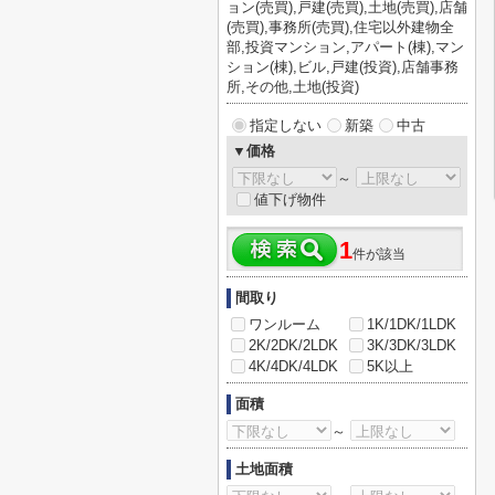
ョン(売買),戸建(売買),土地(売買),店舗
(売買),事務所(売買),住宅以外建物全
部,投資マンション,アパート(棟),マン
ション(棟),ビル,戸建(投資),店舗事務
所,その他,土地(投資)
指定しない
新築
中古
▼価格
～
値下げ物件
1
件が該当
間取り
ワンルーム
1K/1DK/1LDK
2K/2DK/2LDK
3K/3DK/3LDK
4K/4DK/4LDK
5K以上
面積
～
土地面積