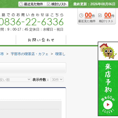
最終更新：2026年08月06日
00
00
件
件
最近見た物件
検討リスト
間：9：00-17：45
定休日：水曜日・祝日
部市
>
宇部市の喫茶店・カフェ
>
喫茶し
表示件数：