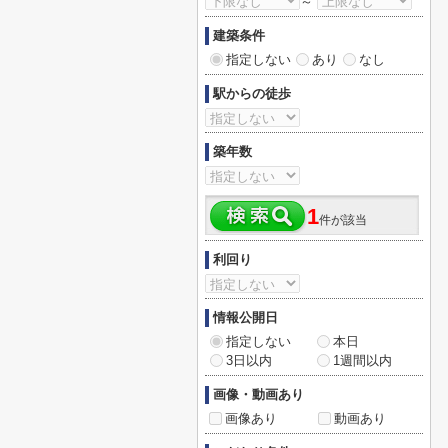
～
建築条件
指定しない
あり
なし
駅からの徒歩
築年数
1
件が該当
利回り
情報公開日
指定しない
本日
3日以内
1週間以内
画像・動画あり
画像あり
動画あり