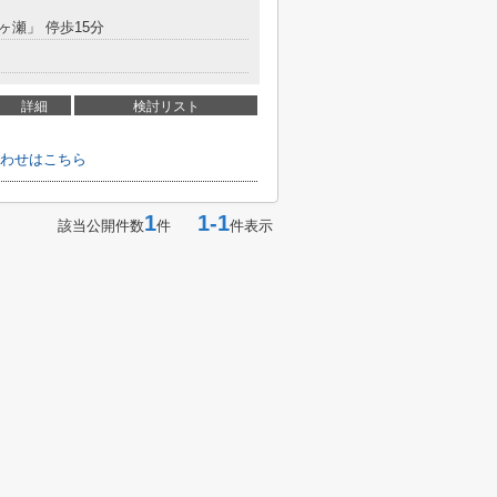
ヶ瀬」 停歩15分
詳細
検討リスト
わせはこちら
1
1-1
該当公開件数
件
件表示