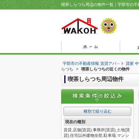
宇部市の不動産情報 賃貸アパ－ト 貸家 
らつち
>
喫茶しらつちの近くの物件
喫茶しらつち周辺物件
種別で絞り込む
現在の種別
賃貸,店舗(賃貸),事務所(賃貸),土地(賃
貸),住宅以外建物全部,駐車場,マンシ