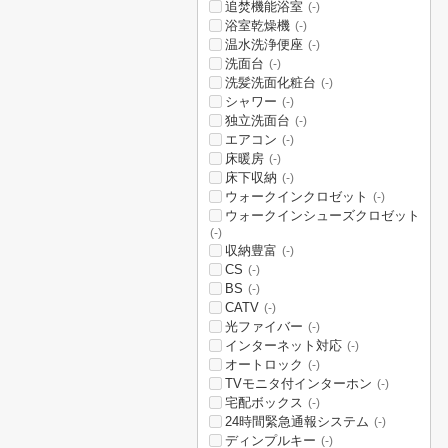
追焚機能浴室
(-)
浴室乾燥機
(-)
温水洗浄便座
(-)
洗面台
(-)
洗髪洗面化粧台
(-)
シャワー
(-)
独立洗面台
(-)
エアコン
(-)
床暖房
(-)
床下収納
(-)
ウォークインクロゼット
(-)
ウォークインシューズクロゼット
(-)
収納豊富
(-)
CS
(-)
BS
(-)
CATV
(-)
光ファイバー
(-)
インターネット対応
(-)
オートロック
(-)
TVモニタ付インターホン
(-)
宅配ボックス
(-)
24時間緊急通報システム
(-)
ディンプルキー
(-)