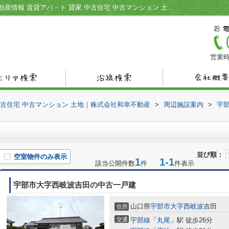
喫茶しらつち周辺の物件一覧｜宇部市の不動産情報 賃貸アパ－ト 貸家 中古住宅 中古マンション 土地｜株式会社和幸不動産
営業時
中古住宅 中古マンション 土地｜株式会社和幸不動産
>
周辺施設案内
>
宇
並び順：
空室物件のみ表示
1
1-1
該当公開件数
件
件表示
宇部市大字西岐波吉田の中古一戸建
山口県
宇部市
大字西岐波
吉田
住所
交通
宇部線
「
丸尾
」駅 徒歩26分