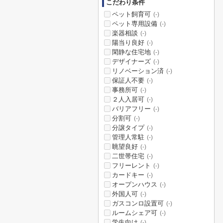
こだわり条件
ペット飼育可
(-)
ペット専用設備
(-)
楽器相談
(-)
陽当り良好
(-)
閑静な住宅地
(-)
デザイナーズ
(-)
リノベーション済
(-)
保証人不要
(-)
事務所可
(-)
２人入居可
(-)
バリアフリー
(-)
分割可
(-)
分譲タイプ
(-)
管理人常駐
(-)
眺望良好
(-)
二世帯住宅
(-)
フリーレント
(-)
カードキー
(-)
オープンハウス
(-)
外国人可
(-)
ガスコンロ設置可
(-)
ルームシェア可
(-)
学生向け
(-)