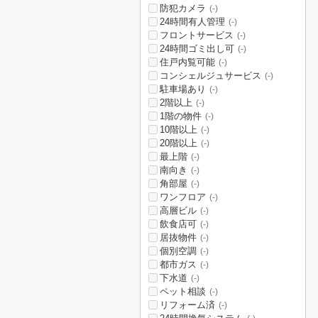
防犯カメラ
(-)
24時間有人管理
(-)
フロントサービス
(-)
24時間ゴミ出し可
(-)
住戸内覧可能
(-)
コンシェルジュサービス
(-)
駐車場あり
(-)
2階以上
(-)
1階の物件
(-)
10階以上
(-)
20階以上
(-)
最上階
(-)
南向き
(-)
角部屋
(-)
ワンフロア
(-)
高層ビル
(-)
飲食店可
(-)
居抜物件
(-)
個別空調
(-)
都市ガス
(-)
下水道
(-)
ペット相談
(-)
リフォーム済
(-)