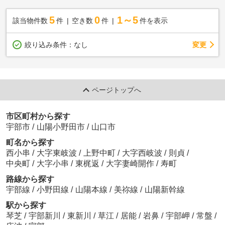
5
0
1～5
該当物件数
件
空き数
件
件を表示
変更
絞り込み条件：
なし
ページトップへ
市区町村から探す
宇部市
/
山陽小野田市
/
山口市
町名から探す
西小串
/
大字東岐波
/
上野中町
/
大字西岐波
/
則貞
/
中央町
/
大字小串
/
東梶返
/
大字妻崎開作
/
寿町
路線から探す
宇部線
/
小野田線
/
山陽本線
/
美祢線
/
山陽新幹線
駅から探す
琴芝
/
宇部新川
/
東新川
/
草江
/
居能
/
岩鼻
/
宇部岬
/
常盤
/