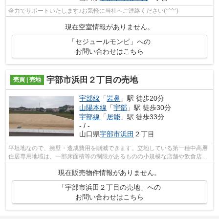
全力でサポートいたします♪お気軽に当社へご連絡ください(*^^*)
現在空室情報がありません。
「セジュールモンピ」への
お問い合わせはこちら
宇部市浜田２丁目の売地
売買 | 売地
宇部線
「
岩鼻
」駅 徒歩20分
山陽本線
「
宇部
」駅 徒歩30分
宇部線
「
居能
」駅 徒歩33分
- / -
山口県
宇部市
浜田
２丁目
平坦地なので、擁壁・造成費用を削減できます。立地している第一種中高層
住居専用地域は、一部床面積等の制限があるものの小規模な店舗や飲食店な
どの建設が可能です。売地をお探しの...
現在販売物件情報がありません。
「宇部市浜田２丁目の売地」への
お問い合わせはこちら