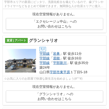
宇部市エリアの新居にピッタリ。洗面化粧台を備えているので、歯ブラシや
ドライヤーなどをまとめて収納できます。無関係な人が住居エリアに侵入し
にくく安全性が上がるオートロック機...
現在空室情報がありません。
「エクセレージュ中山」への
お問い合わせはこちら
グランシャリオ
賃貸 | アパート
礼0
宇部線
「
岩鼻
」駅 徒歩11分
宇部線
「
居能
」駅 徒歩16分
宇部線
「
宇部新川
」駅 徒歩35分
築24年
山口県
宇部市
東平原
１丁目5-18
☆お気に入りのお部屋で快適な新生活を始めましょう(#^^#)
現在空室情報がありません。
「グランシャリオ」への
お問い合わせはこちら