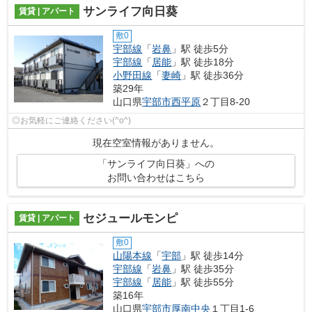
サンライフ向日葵
賃貸 | アパート
敷0
宇部線
「
岩鼻
」駅 徒歩5分
宇部線
「
居能
」駅 徒歩18分
小野田線
「
妻崎
」駅 徒歩36分
築29年
山口県
宇部市
西平原
２丁目8-20
◎お気軽にご連絡ください(^o^)
現在空室情報がありません。
「サンライフ向日葵」への
お問い合わせはこちら
セジュールモンピ
賃貸 | アパート
敷0
山陽本線
「
宇部
」駅 徒歩14分
宇部線
「
岩鼻
」駅 徒歩35分
宇部線
「
居能
」駅 徒歩55分
築16年
山口県
宇部市
厚南中央
１丁目1-6