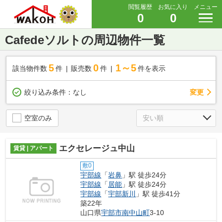
閲覧履歴
お気に入り
メニュー
0
0
Cafedeソルトの周辺物件一覧
5
0
1～5
該当物件数
件
販売数
件
件を表示
変更
絞り込み条件：
なし
空室のみ
エクセレージュ中山
賃貸 | アパート
敷0
宇部線
「
岩鼻
」駅 徒歩24分
宇部線
「
居能
」駅 徒歩24分
宇部線
「
宇部新川
」駅 徒歩41分
築22年
山口県
宇部市
南中山町
3-10