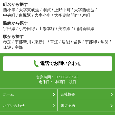
町名から探す
西小串
/
大字東岐波
/
則貞
/
上野中町
/
大字西岐波
/
中央町
/
東梶返
/
大字小串
/
大字妻崎開作
/
寿町
路線から探す
宇部線
/
小野田線
/
山陽本線
/
美祢線
/
山陽新幹線
駅から探す
琴芝
/
宇部新川
/
東新川
/
草江
/
居能
/
岩鼻
/
宇部岬
/
常盤
/
床波
/
宇部
電話でお問い合わせ
営業時間：
9：00-17：45
定休日：
水曜日・祝日
ホーム
会社概要
お問い合わせ
来店予約