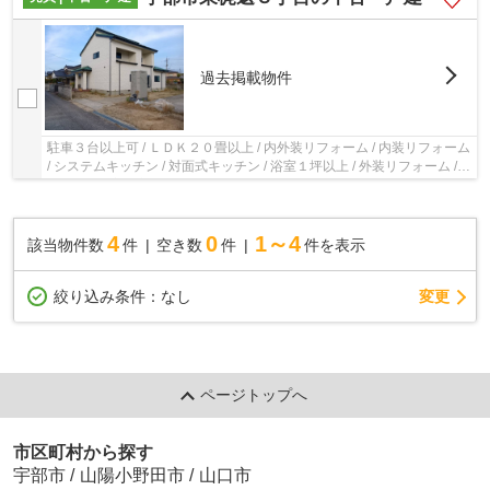
過去掲載物件
駐車３台以上可 / ＬＤＫ２０畳以上 / 内外装リフォーム / 内装リフォーム
/ システムキッチン / 対面式キッチン / 浴室１坪以上 / 外装リフォーム /
２階建 / 浴室に窓 / 納戸
4
0
1～4
該当物件数
件
空き数
件
件を表示
変更
絞り込み条件：
なし
ページトップへ
市区町村から探す
宇部市
/
山陽小野田市
/
山口市