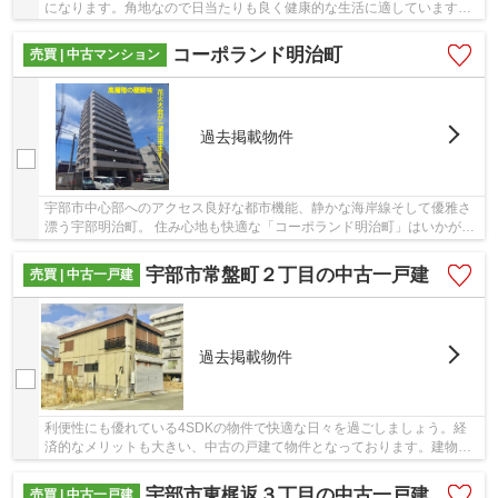
になります。角地なので日当たりも良く健康的な生活に適しています。
中古マンションを購入して優雅な生活を送りま...
コーポランド明治町
売買 | 中古マンション
過去掲載物件
宇部市中心部へのアクセス良好な都市機能、静かな海岸線そして優雅さ
漂う宇部明治町。 住み心地も快適な「コーポランド明治町」はいかがで
しょうか。価格が950万円の物件です。安価な...
宇部市常盤町２丁目の中古一戸建
売買 | 中古一戸建
過去掲載物件
利便性にも優れている4SDKの物件で快適な日々を過ごしましょう。経
済的なメリットも大きい、中古の戸建て物件となっております。建物面
積131.04㎡なので、家族向けです。宇部市にある...
宇部市東梶返３丁目の中古一戸建
売買 | 中古一戸建