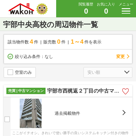
閲覧履歴
お気に入り
メニュー
0
0
宇部中央高校の周辺物件一覧
4
0
1～4
該当物件数
件
販売数
件
件を表示
変更
絞り込み条件：
なし
空室のみ
宇部市西梶返２丁目の中古マンション
売買 | 中古マンション
過去掲載物件
ここがイチオシ。きれいで使い勝手の良いシステムキッチン付きの物件