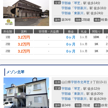
交通
宇部線
「
琴芝
」駅 徒歩14分
宇部線
「
宇部新川
」駅 徒歩16分
宇部線
「
東新川
」駅 徒歩24分
築36年
2階建
軽量
築年
階数
構造
所在階
賃料
管理費・共益費
敷金
礼金
間取り
3.2
万円
0ヶ月
1階
-
1ヶ月
1DK
2
3.2
万円
0ヶ月
2階
-
1ヶ月
1K
2
3.2
万円
0ヶ月
2階
-
1ヶ月
1K
3
メゾン北琴
山口県
宇部市
北琴芝
２丁目13-11
住所
交通
宇部線
「
琴芝
」駅 徒歩12分
宇部線
「
東新川
」駅 徒歩20分
宇部線
「
宇部新川
」駅 徒歩24分
築34年
2階建
鉄骨
築年
階数
構造