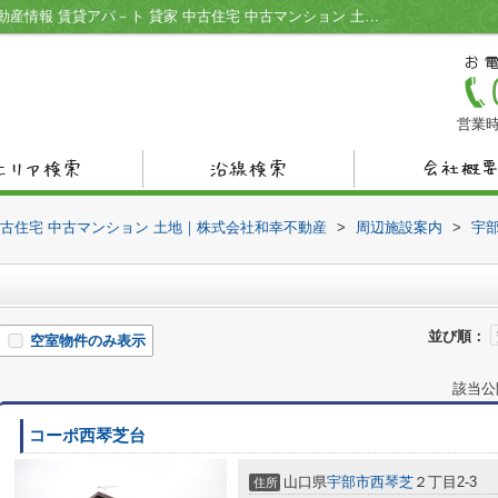
宇部工業高校周辺の物件一覧｜宇部市の不動産情報 賃貸アパ－ト 貸家 中古住宅 中古マンション 土地｜株式会社和幸不動産
営業時
中古住宅 中古マンション 土地｜株式会社和幸不動産
>
周辺施設案内
>
宇
並び順：
空室物件のみ表示
該当公
コーポ西琴芝台
山口県
宇部市
西琴芝
２丁目2-3
住所