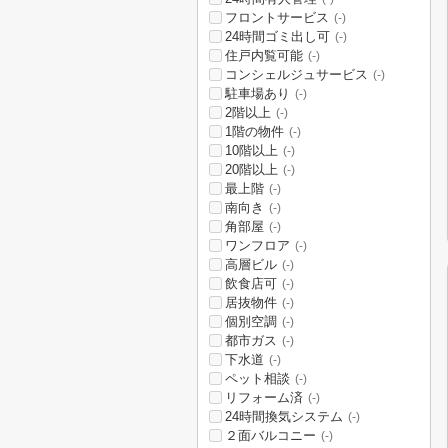
フロントサービス
(-)
24時間ゴミ出し可
(-)
住戸内覧可能
(-)
コンシェルジュサービス
(-)
駐車場あり
(-)
2階以上
(-)
1階の物件
(-)
10階以上
(-)
20階以上
(-)
最上階
(-)
南向き
(-)
角部屋
(-)
ワンフロア
(-)
高層ビル
(-)
飲食店可
(-)
居抜物件
(-)
個別空調
(-)
都市ガス
(-)
下水道
(-)
ペット相談
(-)
リフォーム済
(-)
24時間換気システム
(-)
２面バルコニー
(-)