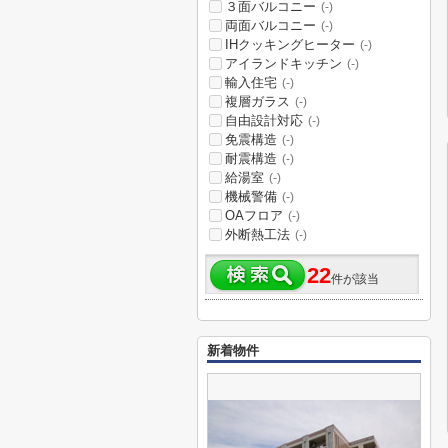
３面バルコニー
(-)
両面バルコニー
(-)
IHクッキングヒーター
(-)
アイランドキッチン
(-)
輸入住宅
(-)
複層ガラス
(-)
自由設計対応
(-)
免震構造
(-)
耐震構造
(-)
給湯室
(-)
機械警備
(-)
OAフロア
(-)
外断熱工法
(-)
22
件が該当
新着物件