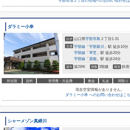
宇部市沼２丁目の売地へのお問い合わせは
ダラミー小串
山口県
宇部市
島
２丁目1-31
住所
交通
宇部線
「
宇部新川
」駅 徒歩10分
宇部線
「
琴芝
」駅 徒歩20分
宇部線
「
居能
」駅 徒歩24分
築29年
3階建
鉄骨
築年
階数
構造
所在階
賃料
管理費・共益費
敷金
礼金
間取り
現在空室情報がありません。
ダラミー小串 へのお問い合わせはこ
シャーメゾン真締川