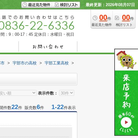
最終更新：2026年08月07日
00
00
件
件
最近見た物件
検討リスト
間：9：00-17：45
定休日：水曜日・祝日
部市
>
宇部市の高校
>
宇部工業高校
>
表示件数：
22
6
1-22
開件数
件 販売数
件
件表示