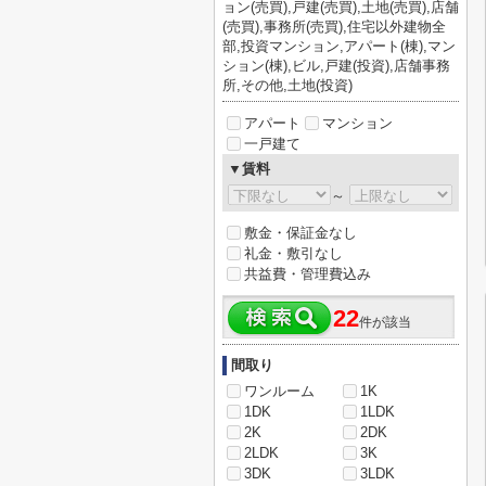
ョン(売買),戸建(売買),土地(売買),店舗
(売買),事務所(売買),住宅以外建物全
部,投資マンション,アパート(棟),マン
ション(棟),ビル,戸建(投資),店舗事務
所,その他,土地(投資)
アパート
マンション
一戸建て
▼賃料
～
敷金・保証金なし
礼金・敷引なし
共益費・管理費込み
22
件が該当
間取り
ワンルーム
1K
1DK
1LDK
2K
2DK
2LDK
3K
3DK
3LDK