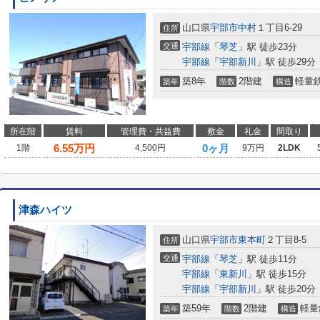
山口県
宇部市
中村
１丁目6-29
住所
交通
宇部線
「
琴芝
」駅 徒歩23分
宇部線
「
宇部新川
」駅 徒歩29分
築8年
2階建
軽量
築年
階数
構造
所在階
賃料
管理費・共益費
敷金
礼金
間取り
6.55
万円
0ヶ月
1階
4,500円
9万円
2LDK
津森ハイツ
山口県
宇部市
東本町
２丁目8-5
住所
交通
宇部線
「
琴芝
」駅 徒歩11分
宇部線
「
東新川
」駅 徒歩15分
宇部線
「
宇部新川
」駅 徒歩20分
築59年
2階建
軽量
築年
階数
構造