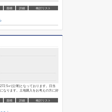
面積
詳細
検討リスト
ら
2.5㎡(公簿)となっております。日当
になります。土地購入をお考えの方に好
面積
詳細
検討リスト