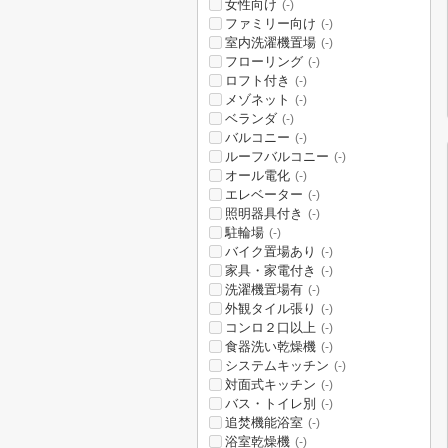
女性向け
(-)
ファミリー向け
(-)
室内洗濯機置場
(-)
フローリング
(-)
ロフト付き
(-)
メゾネット
(-)
ベランダ
(-)
バルコニー
(-)
ルーフバルコニー
(-)
オール電化
(-)
エレベーター
(-)
照明器具付き
(-)
駐輪場
(-)
バイク置場あり
(-)
家具・家電付き
(-)
洗濯機置場有
(-)
外観タイル張り
(-)
コンロ２口以上
(-)
食器洗い乾燥機
(-)
システムキッチン
(-)
対面式キッチン
(-)
バス・トイレ別
(-)
追焚機能浴室
(-)
浴室乾燥機
(-)