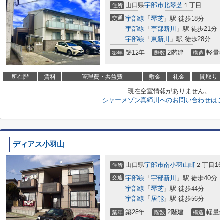
山口県
宇部市
北琴芝
１丁目
住所
交通
宇部線
「
琴芝
」駅 徒歩18分
宇部線
「
宇部新川
」駅 徒歩21分
宇部線
「
東新川
」駅 徒歩28分
築12年
2階建
軽量
築年
階数
構造
所在階
賃料
管理費・共益費
敷金
礼金
間取り
現在空室情報がありません。
シャーメゾン真締川へのお問い合わせは
ディアス小羽山
山口県
宇部市
南小羽山町
２丁目16
住所
交通
宇部線
「
宇部新川
」駅 徒歩40分
宇部線
「
琴芝
」駅 徒歩44分
宇部線
「
居能
」駅 徒歩56分
築28年
2階建
軽量
築年
階数
構造