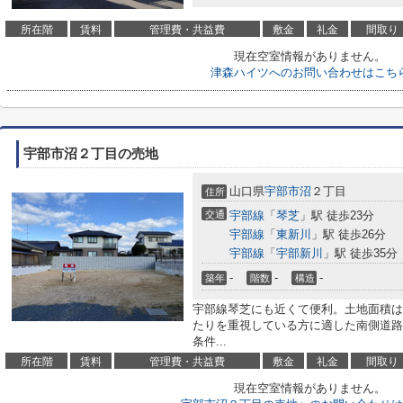
所在階
賃料
管理費・共益費
敷金
礼金
間取り
現在空室情報がありません。
津森ハイツへのお問い合わせはこち
宇部市沼２丁目の売地
山口県
宇部市
沼
２丁目
住所
交通
宇部線
「
琴芝
」駅 徒歩23分
宇部線
「
東新川
」駅 徒歩26分
宇部線
「
宇部新川
」駅 徒歩35分
-
-
-
築年
階数
構造
宇部線琴芝にも近くて便利。土地面積は27
たりを重視している方に適した南側道路
条件...
所在階
賃料
管理費・共益費
敷金
礼金
間取り
現在空室情報がありません。