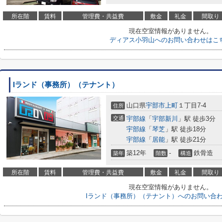
所在階
賃料
管理費・共益費
敷金
礼金
間取り
現在空室情報がありません。
ディアス小羽山へのお問い合わせはこ
Iランド（事務所）（テナント）
山口県
宇部市
上町
１丁目7-4
住所
交通
宇部線
「
宇部新川
」駅 徒歩3分
宇部線
「
琴芝
」駅 徒歩18分
宇部線
「
居能
」駅 徒歩21分
築12年
-
鉄骨造
築年
階数
構造
所在階
賃料
管理費・共益費
敷金
礼金
間取り
現在空室情報がありません。
Iランド（事務所）（テナント）へのお問い合