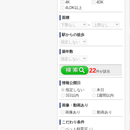
4K
4DK
4LDK以上
面積
～
駅からの徒歩
築年数
22
件が該当
情報公開日
指定しない
本日
3日以内
1週間以内
画像・動画あり
画像あり
動画あり
こだわり条件
ペット飼育可
(-)