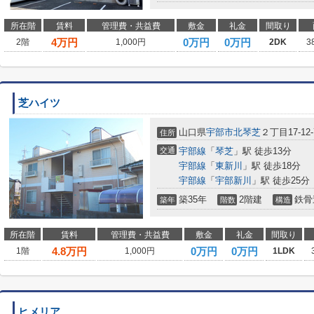
所在階
賃料
管理費・共益費
敷金
礼金
間取り
4
万円
0万円
0万円
2階
1,000円
2DK
3
芝ハイツ
山口県
宇部市
北琴芝
２丁目17-12-
住所
交通
宇部線
「
琴芝
」駅 徒歩13分
宇部線
「
東新川
」駅 徒歩18分
宇部線
「
宇部新川
」駅 徒歩25分
築35年
2階建
鉄骨
築年
階数
構造
所在階
賃料
管理費・共益費
敷金
礼金
間取り
4.8
万円
0万円
0万円
1階
1,000円
1LDK
ヒメリア