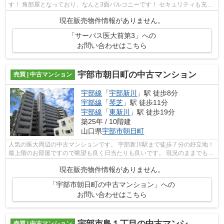
す！ 角部屋となっており、なんと3面バルコニーです！ セキュリティも充実
しており、安心して暮らすことが可能...
現在販売物件情報がありません。
「サーパス医大前第3」への
お問い合わせはこちら
宇部市朝日町の中古マンション
売買 | 中古マンション
宇部線
「
宇部新川
」駅 徒歩8分
宇部線
「
琴芝
」駅 徒歩11分
宇部線
「
東新川
」駅 徒歩19分
築25年 / 10階建
山口県
宇部市
朝日町
人気の医大周辺の中古マンションです。 宇部新川駅まで徒歩７分の好立地！
最上階のお部屋ですので眺望も良く日当たりも良いです。 現況のままでも生
活可能ですが、リフォームを施して...
現在販売物件情報がありません。
「宇部市朝日町の中古マンション」への
お問い合わせはこちら
宇部市島１丁目の中古マンション
売買 | 中古マンション