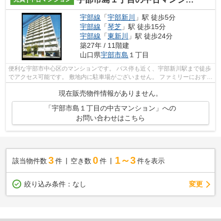
宇部線
「
宇部新川
」駅 徒歩5分
宇部線
「
琴芝
」駅 徒歩15分
宇部線
「
東新川
」駅 徒歩24分
築27年 / 11階建
山口県
宇部市
島
１丁目
便利な宇部市中心区のマンションです。 バス停も近く、宇部新川駅まで徒歩
でアクセス可能です。 敷地内に駐車場がございません。 ファミリーにおすす
めの4LDKのオール電化のマンション...
現在販売物件情報がありません。
「宇部市島１丁目の中古マンション」への
お問い合わせはこちら
3
0
1～3
該当物件数
件
空き数
件
件を表示
変更
絞り込み条件：
なし