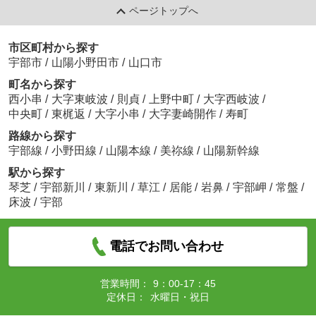
ページトップへ
市区町村から探す
宇部市
/
山陽小野田市
/
山口市
町名から探す
西小串
/
大字東岐波
/
則貞
/
上野中町
/
大字西岐波
/
中央町
/
東梶返
/
大字小串
/
大字妻崎開作
/
寿町
路線から探す
宇部線
/
小野田線
/
山陽本線
/
美祢線
/
山陽新幹線
駅から探す
琴芝
/
宇部新川
/
東新川
/
草江
/
居能
/
岩鼻
/
宇部岬
/
常盤
/
床波
/
宇部
電話でお問い合わせ
営業時間：
9：00-17：45
定休日：
水曜日・祝日