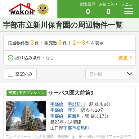
閲覧履歴
お気に入り
メニュー
0
0
宇部市立新川保育園の周辺物件一覧
3
0
1～3
該当物件数
件
販売数
件
件を表示
変更
絞り込み条件：
なし
空室のみ
サーパス医大前第3
売買 | 中古マンション
宇部線
「
宇部新川
」駅 徒歩8分
宇部線
「
琴芝
」駅 徒歩10分
宇部線
「
東新川
」駅 徒歩17分
築23年 / 14階建
山口県
宇部市
松島町
フルリノベーションの高層階、角部屋‼ 床・壁・水回り全部リフォーム中で