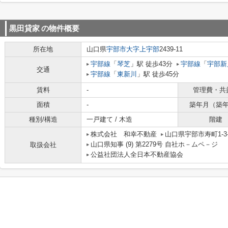
黒田貸家
の物件概要
所在地
山口県
宇部市
大字上宇部
2439-11
宇部線
「
琴芝
」駅 徒歩43分
宇部線
「
宇部新
交通
宇部線
「
東新川
」駅 徒歩45分
賃料
-
管理費・共
面積
-
築年月（築
種別/構造
一戸建て / 木造
階建
株式会社 和幸不動産
山口県宇部市寿町1-3-
山口県知事 (9) 第2279号 自社ホ－ムペ－ジ ht
取扱会社
公益社団法人全日本不動産協会