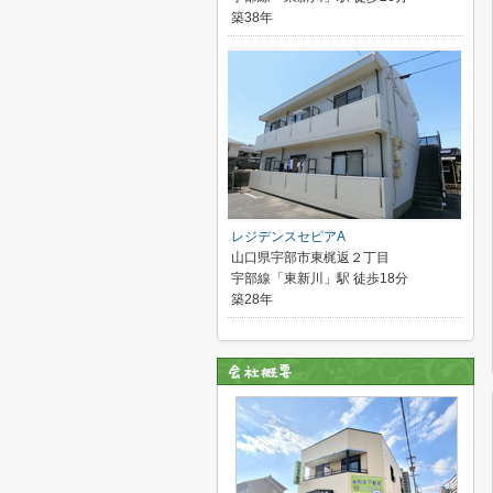
築38年
レジデンスセピアA
山口県宇部市東梶返２丁目
宇部線「東新川」駅 徒歩18分
築28年