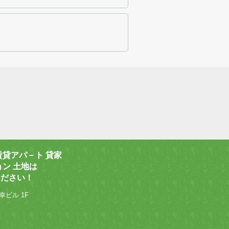
賃貸アパ－ト 貸家
ョン 土地は
ください！
幸ビル 1F