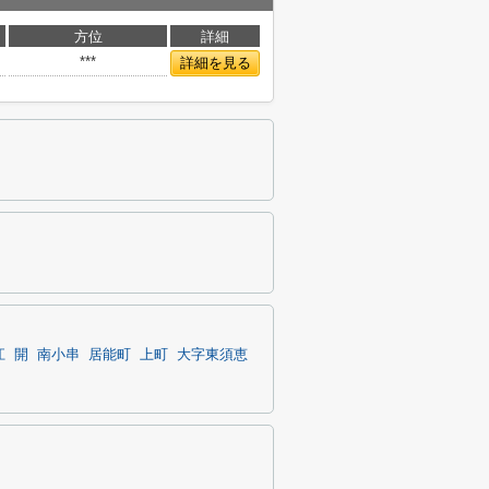
方位
詳細
***
詳細を見る
江
開
南小串
居能町
上町
大字東須恵