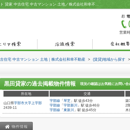
黒田貸家／宇部市の不動産情報 賃貸アパ－ト 貸家 中古住宅 中古マンション 土地／株式会社和幸不動産
営業時
中古住宅 中古マンション 土地｜株式会社和幸不動産
>
(賃貸)地域から探す
黒田貸家
の過去掲載物件情報
現況の確認はお気軽にお問い合
所在地
交通
宇部線
「
琴芝
」駅 徒歩43分
築
山口県
宇部市
大字上宇部
宇部線
「
宇部新川
」駅 徒歩46分
2
2439-11
宇部線
「
東新川
」駅 徒歩45分
木
物件情報