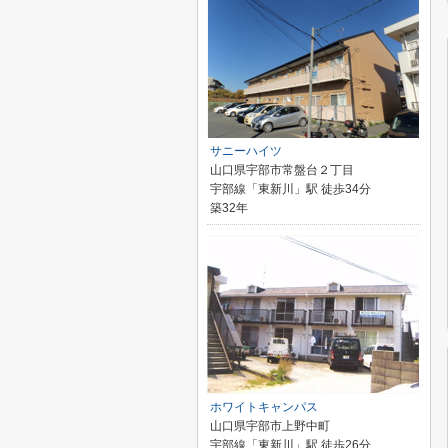
サニーハイツ
山口県宇部市常盤台２丁目
宇部線「東新川」駅 徒歩34分
築32年
ホワイトキャンパス
山口県宇部市上野中町
宇部線「東新川」駅 徒歩26分