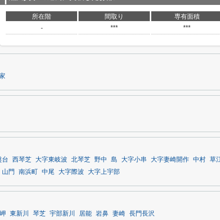
所在階
間取り
専有面積
-
***
***
家
盤台
西琴芝
大字東岐波
北琴芝
野中
島
大字小串
大字妻崎開作
中村
草
山門
南浜町
中尾
大字際波
大字上宇部
岬
東新川
琴芝
宇部新川
居能
岩鼻
妻崎
長門長沢