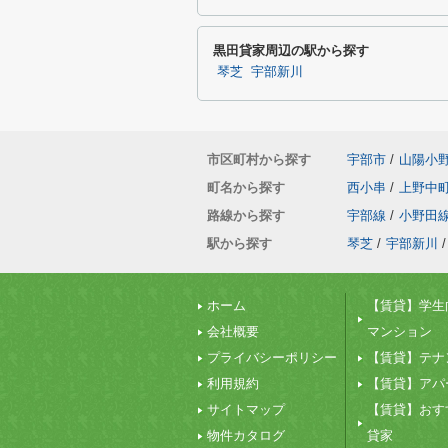
黒田貸家周辺の駅から探す
琴芝
宇部新川
市区町村から探す
宇部市
/
山陽小
町名から探す
西小串
/
上野中
路線から探す
宇部線
/
小野田
駅から探す
琴芝
/
宇部新川
/
ホーム
【賃貸】学生
会社概要
マンション
プライバシーポリシー
【賃貸】テナ
利用規約
【賃貸】アパ
サイトマップ
【賃貸】おす
物件カタログ
貸家