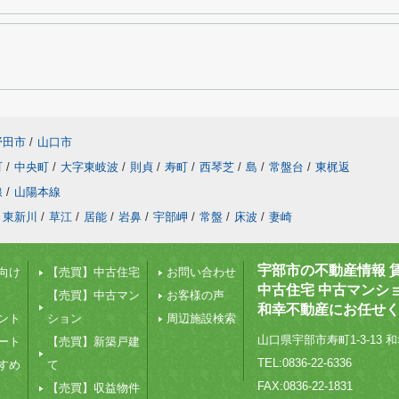
野田市
/
山口市
町
/
中央町
/
大字東岐波
/
則貞
/
寿町
/
西琴芝
/
島
/
常盤台
/
東梶返
線
/
山陽本線
東新川
/
草江
/
居能
/
岩鼻
/
宇部岬
/
常盤
/
床波
/
妻崎
宇部市の不動産情報 
向け
【売買】中古住宅
お問い合わせ
中古住宅 中古マンシ
【売買】中古マン
お客様の声
和幸不動産にお任せ
ント
ション
周辺施設検索
山口県宇部市寿町1-3-13 和
ート
【売買】新築戸建
TEL:0836-22-6336
すめ
て
FAX:0836-22-1831
【売買】収益物件