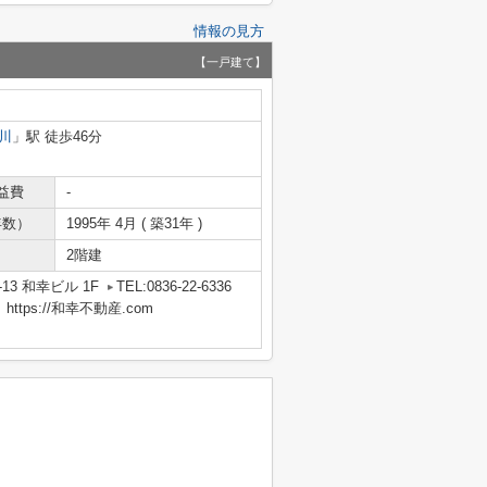
情報の見方
【一戸建て】
川
」駅 徒歩46分
益費
-
年数）
1995年 4月 ( 築31年 )
2階建
13 和幸ビル 1F
TEL:0836-22-6336
tps://和幸不動産.com