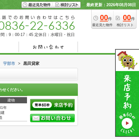
最終更新：2026年08月08日
00
00
件
件
最近見た物件
検討リスト
間：9：00-17：45
定休日：水曜日・祝日
>
宇部市
>
黒田貸家
わせください。
建物
31年
階建
造