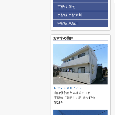
宇部線 琴芝
宇部線 宇部新川
宇部線 東新川
おすすめ物件
レジデンスセピアB
山口県宇部市東梶返２丁目
宇部線「東新川」駅 徒歩17分
築28年