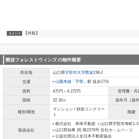
【外観】
コメント
際波フォレストウィンズ
の物件概要
所在地
山口県
宇部市
大字際波
238-2
山陽本線
「
宇部
」駅 徒歩27分
交通
賃料
4万円～4.2万円
管理費・共
面積
32.30㎡
築年月（築
マンション / 鉄筋コンクリー
種別/構造
階建
ト
株式会社 和幸不動産
山口県宇部市寿町1-3-
山口県知事 (9) 第2279号 自社ホ－ムペ－ジ ht
取扱会社
公益社団法人全日本不動産協会