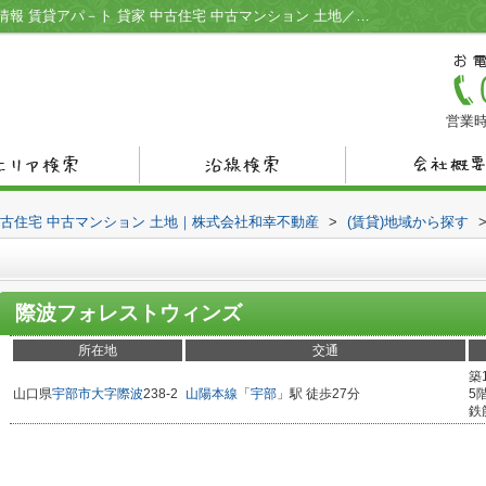
際波フォレストウィンズ／宇部市の不動産情報 賃貸アパ－ト 貸家 中古住宅 中古マンション 土地／株式会社和幸不動産
営業時
中古住宅 中古マンション 土地｜株式会社和幸不動産
>
(賃貸)地域から探す
際波フォレストウィンズ
所在地
交通
築
山口県
宇部市
大字際波
238-2
山陽本線
「
宇部
」駅 徒歩27分
5
鉄