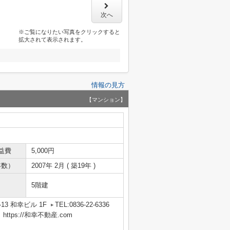
次へ
※ご覧になりたい写真をクリックすると
拡大されて表示されます。
情報の見方
【マンション】
益費
5,000円
年数）
2007年 2月 ( 築19年 )
5階建
13 和幸ビル 1F
TEL:0836-22-6336
tps://和幸不動産.com