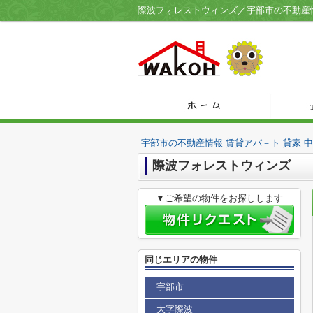
宇部市の不動産情報 賃貸アパ－ト 貸家 
際波フォレストウィンズ
▼ご希望の物件をお探しします
同じエリアの物件
宇部市
大字際波