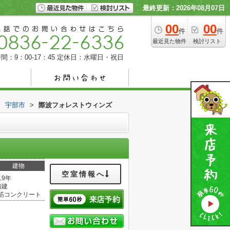
最終更新：2026年08月07日
00
00
件
件
最近見た物件
検討リスト
間：9：00-17：45
定休日：水曜日・祝日
>
宇部市
>
際波フォレストウィンズ
建物
空室情報へ
19年
階建
筋コンクリート