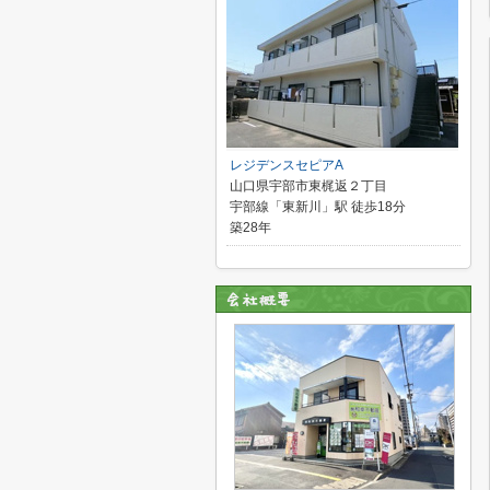
レジデンスセピアA
山口県宇部市東梶返２丁目
宇部線「東新川」駅 徒歩18分
築28年