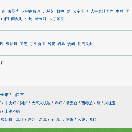
則貞
西琴芝
大字東岐波
北琴芝
野中
島
大字小串
大字妻崎開作
中村
開
山門
南浜町
中尾
新天町
大字際波
岬
東新川
琴芝
宇部新川
居能
岩鼻
妻崎
長門長沢
す
野田市
/
山口市
町
/
中央町
/
則貞
/
大字東岐波
/
寿町
/
常盤台
/
西琴芝
/
島
/
東梶返
線
/
山陽本線
東新川
/
草江
/
居能
/
岩鼻
/
宇部岬
/
常盤
/
床波
/
妻崎