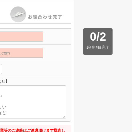
0
/
2
必須項目完了
わせ】
業等のご連絡はご遠慮頂けます様宜し