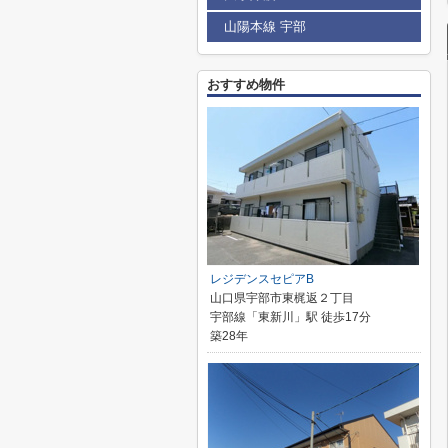
山陽本線 宇部
おすすめ物件
レジデンスセピアB
山口県宇部市東梶返２丁目
宇部線「東新川」駅 徒歩17分
築28年