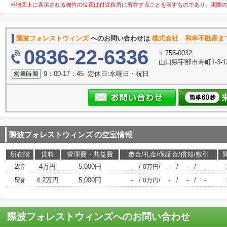
※地図上に表示される物件の位置は付近住所に所在することを表すものであり、実際
際波フォレストウィンズ
へのお問い合わせは
株式会社 和幸不動産ま
0836-22-6336
〒755-0032
山口県宇部市寿町1-3-1
9：00-17：45 定休日:水曜日・祝日
際波フォレストウィンズ
の空室情報
所在階
賃料
管理費・共益費
敷金/礼金/保証金/償却/敷引
2階
4万円
5,000円
/
/
/
/
-
0万円
-
-
-
5階
4.2万円
5,000円
/
/
/
/
-
0万円
-
-
-
際波フォレストウィンズ
へのお問い合わせ