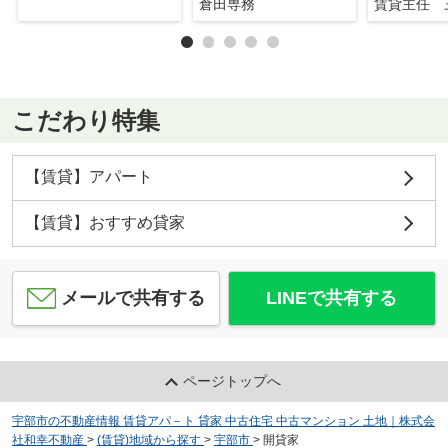
倉田専務
賃貸主任 
こだわり特集
【賃貸】アパート
【賃貸】おすすめ貸家
メールで共有する
LINEで共有する
ページトップへ
宇部市の不動産情報 賃貸アパ－ト 貸家 中古住宅 中古マンション 土地｜株式会
社和幸不動産
>
(賃貸)地域から探す
>
宇部市
>
開貸家