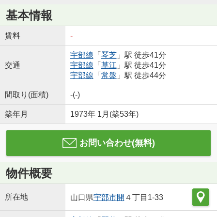
基本情報
賃料
-
宇部線
「
琴芝
」駅 徒歩41分
交通
宇部線
「
草江
」駅 徒歩41分
宇部線
「
常盤
」駅 徒歩44分
間取り(面積)
-(-)
築年月
1973年 1月(築53年)
お問い合わせ(無料)
物件概要
所在地
山口県
宇部市
開
４丁目1-33