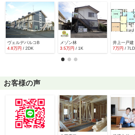
ヴェルデパルコB
メゾン林
井上一戸建
4.8
万
円
/ 2DK
3.5
万
円
/ 1K
7
万
円
/ 7L
お客様の声