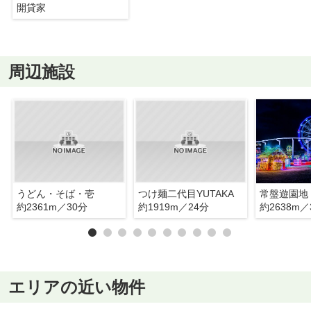
開貸家
周辺施設
うどん・そば・壱
つけ麺二代目YUTAKA
常盤遊園地
約2361m／30分
約1919m／24分
約2638m／
エリアの近い物件