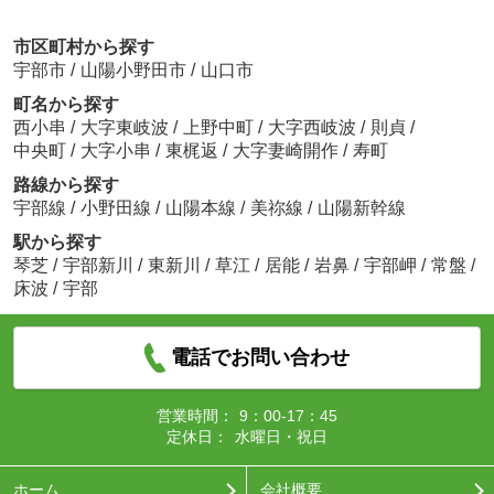
市区町村から探す
宇部市
/
山陽小野田市
/
山口市
町名から探す
西小串
/
大字東岐波
/
上野中町
/
大字西岐波
/
則貞
/
中央町
/
大字小串
/
東梶返
/
大字妻崎開作
/
寿町
路線から探す
宇部線
/
小野田線
/
山陽本線
/
美祢線
/
山陽新幹線
駅から探す
琴芝
/
宇部新川
/
東新川
/
草江
/
居能
/
岩鼻
/
宇部岬
/
常盤
/
床波
/
宇部
電話でお問い合わせ
営業時間：
9：00-17：45
定休日：
水曜日・祝日
ホーム
会社概要