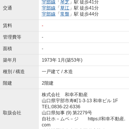
宇部線
「
琴芝
」駅 徒歩41分
交通
宇部線
「
草江
」駅 徒歩41分
宇部線
「
常盤
」駅 徒歩44分
賃料
-
管理費等
-
面積
-
築年月
1973年 1月(築53年)
種別 / 構造
一戸建て / 木造
階建
2階建
株式会社 和幸不動産
山口県宇部市寿町1-3-13 和幸ビル 1F
TEL:0836-22-6336
取扱会社
山口県知事 (9) 第2279号
自社ホ－ムペ－ジ https://和幸不動産.
com