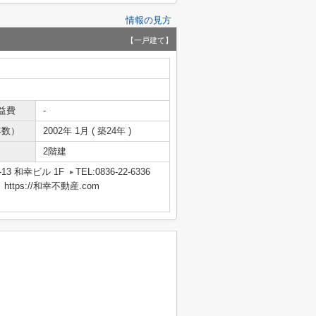
情報の見方
【一戸建て】
益費
-
年数）
2002年 1月 ( 築24年 )
2階建
13 和幸ビル 1F
TEL:0836-22-6336
tps://和幸不動産.com