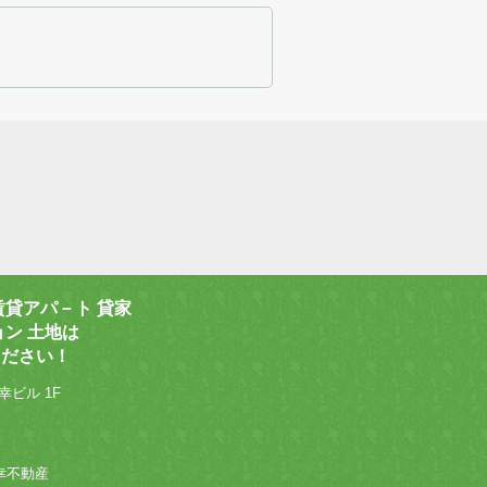
賃貸アパ－ト 貸家
ョン 土地は
ください！
幸ビル 1F
 和幸不動産