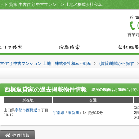
西梶返貸家／宇部市の不動産情報 賃貸アパ－ト 貸家 中古住宅 中古マンション 土地／株式会社和幸不動産
営業時
中古住宅 中古マンション 土地｜株式会社和幸不動産
>
(賃貸)地域から探す
西梶返貸家
の過去掲載物件情報
現況の確認はお気軽にお問
所在地
交通
築
山口県
宇部市
西梶返
３丁目
宇部線
「
東新川
」駅 徒歩10分
2
10-12
木
物件情報