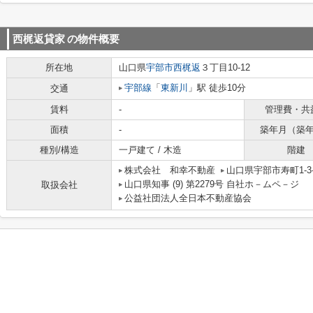
西梶返貸家
の物件概要
所在地
山口県
宇部市
西梶返
３丁目10-12
宇部線
「
東新川
」駅 徒歩10分
交通
賃料
-
管理費・共
面積
-
築年月（築
種別/構造
一戸建て / 木造
階建
株式会社 和幸不動産
山口県宇部市寿町1-3-
山口県知事 (9) 第2279号 自社ホ－ムペ－ジ ht
取扱会社
公益社団法人全日本不動産協会