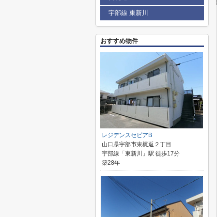
宇部線 東新川
おすすめ物件
レジデンスセピアB
山口県宇部市東梶返２丁目
宇部線「東新川」駅 徒歩17分
築28年