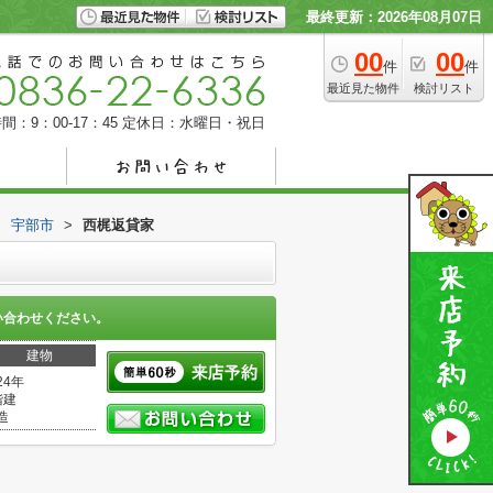
最終更新：2026年08月07日
00
00
件
件
最近見た物件
検討リスト
間：9：00-17：45
定休日：水曜日・祝日
>
宇部市
>
西梶返貸家
い合わせください。
建物
24年
階建
造