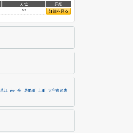
方位
詳細
***
詳細を見る
草江
南小串
居能町
上町
大字東須恵