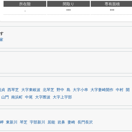
所在階
間取り
専有面積
-
***
***
す
家
則貞
西琴芝
大字東岐波
北琴芝
野中
島
大字小串
大字妻崎開作
中村
開
山門
南浜町
中尾
大字際波
大字上宇部
岬
東新川
琴芝
宇部新川
居能
岩鼻
妻崎
長門長沢