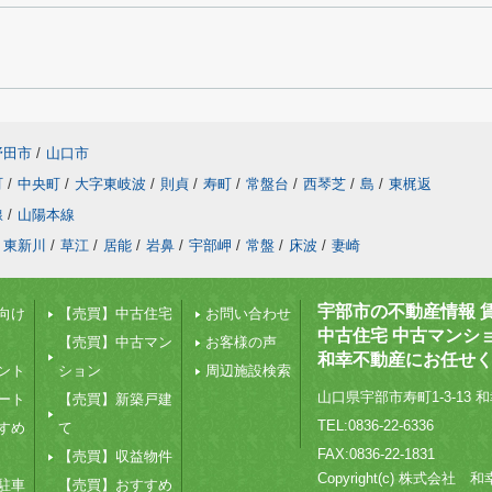
野田市
/
山口市
町
/
中央町
/
大字東岐波
/
則貞
/
寿町
/
常盤台
/
西琴芝
/
島
/
東梶返
線
/
山陽本線
東新川
/
草江
/
居能
/
岩鼻
/
宇部岬
/
常盤
/
床波
/
妻崎
宇部市の不動産情報 
向け
【売買】中古住宅
お問い合わせ
中古住宅 中古マンシ
【売買】中古マン
お客様の声
和幸不動産にお任せ
ント
ション
周辺施設検索
山口県宇部市寿町1-3-13 和
ート
【売買】新築戸建
TEL:0836-22-6336
すめ
て
FAX:0836-22-1831
【売買】収益物件
Copyright(c) 株式会社
駐車
【売買】おすすめ