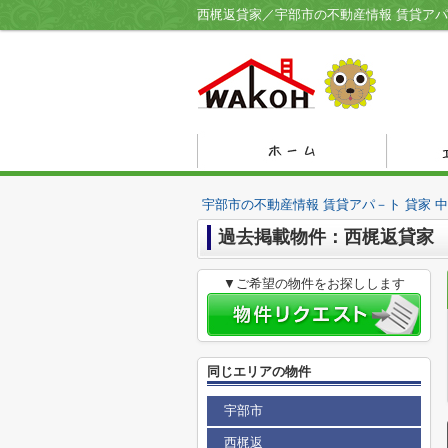
宇部市の不動産情報 賃貸アパ－ト 貸家 
過去掲載物件：西梶返貸家
▼ご希望の物件をお探しします
同じエリアの物件
宇部市
西梶返