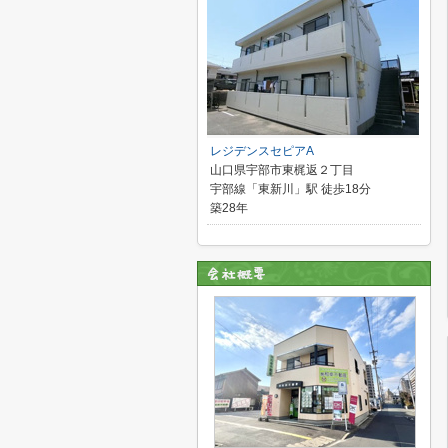
レジデンスセピアA
山口県宇部市東梶返２丁目
宇部線「東新川」駅 徒歩18分
築28年