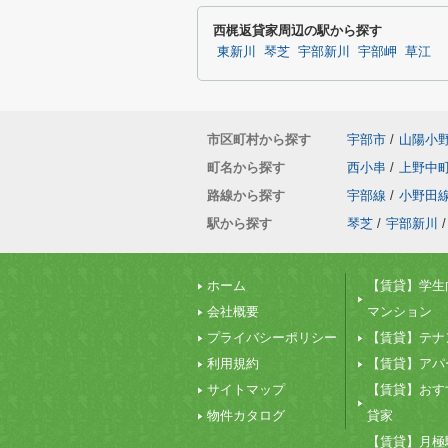
西梶返貸家周辺の駅から探す
東新川
琴芝
宇部新川
宇部岬
草江
市区町村から探す
宇部市
/
山陽小
町名から探す
西小串
/
上野中
路線から探す
宇部線
/
小野田
駅から探す
琴芝
/
宇部新川
/
ホーム
【賃貸】学生
会社概要
マンション
プライバシーポリシー
【賃貸】テナ
利用規約
【賃貸】アパ
サイトマップ
【賃貸】おす
物件カタログ
貸家
【賃貸】月極