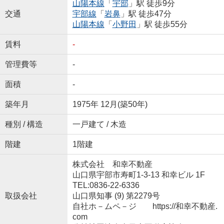
山陽本線
「
宇部
」駅 徒歩9分
交通
宇部線
「
岩鼻
」駅 徒歩47分
山陽本線
「
小野田
」駅 徒歩55分
賃料
-
管理費等
-
面積
-
築年月
1975年 12月(築50年)
種別 / 構造
一戸建て / 木造
階建
1階建
株式会社 和幸不動産
山口県宇部市寿町1-3-13 和幸ビル 1F
TEL:0836-22-6336
取扱会社
山口県知事 (9) 第2279号
自社ホ－ムペ－ジ https://和幸不動産.
com