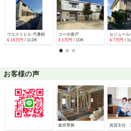
ウエストヒル 弐番館
コーポ唐戸
6.15
万
円
/ 1LDK
3.1
万
円
/ 1DK
4.7
万
円
/ 1
お客様の声
倉田専務
賃貸主任 