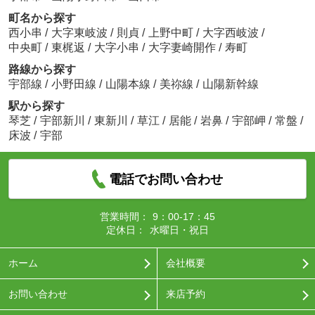
町名から探す
西小串
/
大字東岐波
/
則貞
/
上野中町
/
大字西岐波
/
中央町
/
東梶返
/
大字小串
/
大字妻崎開作
/
寿町
路線から探す
宇部線
/
小野田線
/
山陽本線
/
美祢線
/
山陽新幹線
駅から探す
琴芝
/
宇部新川
/
東新川
/
草江
/
居能
/
岩鼻
/
宇部岬
/
常盤
/
床波
/
宇部
電話でお問い合わせ
営業時間：
9：00-17：45
定休日：
水曜日・祝日
ホーム
会社概要
お問い合わせ
来店予約