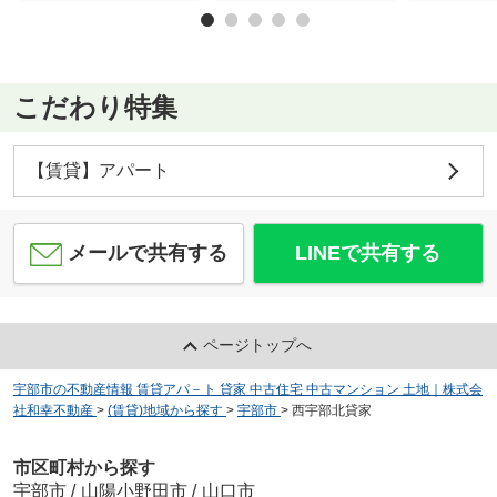
こだわり特集
【賃貸】アパート
メールで共有する
LINEで共有する
ページトップへ
宇部市の不動産情報 賃貸アパ－ト 貸家 中古住宅 中古マンション 土地｜株式会
社和幸不動産
>
(賃貸)地域から探す
>
宇部市
>
西宇部北貸家
市区町村から探す
宇部市
/
山陽小野田市
/
山口市