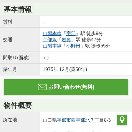
基本情報
賃料
-
山陽本線
「
宇部
」駅 徒歩9分
交通
宇部線
「
岩鼻
」駅 徒歩47分
山陽本線
「
小野田
」駅 徒歩55分
間取り(面積)
-(-)
築年月
1975年 12月(築50年)
お問い合わせ(無料)
物件概要
所在地
山口県
宇部市
西宇部北
７丁目8-3