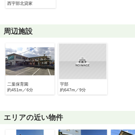
西宇部北貸家
周辺施設
二葉保育園
宇部
約451m／6分
約647m／9分
エリアの近い物件