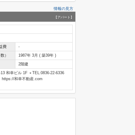
情報の見方
【アパート】
益費
-
年数）
1987年 3月 ( 築39年 )
2階建
13 和幸ビル 1F
TEL:0836-22-6336
tps://和幸不動産.com