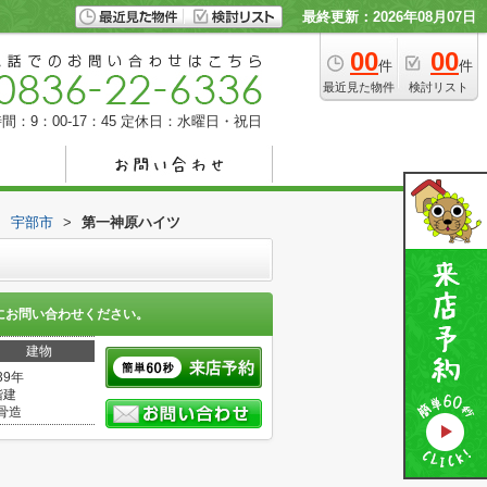
最終更新：2026年08月07日
00
00
件
件
最近見た物件
検討リスト
間：9：00-17：45
定休日：水曜日・祝日
>
宇部市
>
第一神原ハイツ
にお問い合わせください。
建物
39年
階建
骨造