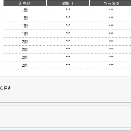
所在階
間取り
専有面積
1階
***
***
1階
***
***
1階
***
***
1階
***
***
2階
***
***
2階
***
***
2階
***
***
2階
***
***
ら探す