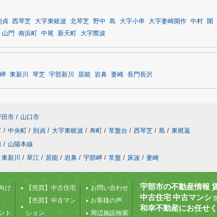
則貞
西琴芝
大字東岐波
北琴芝
野中
島
大字小串
大字妻崎開作
中村
開
山門
南浜町
中尾
新天町
大字際波
岬
東新川
琴芝
宇部新川
居能
岩鼻
妻崎
長門長沢
野田市
/
山口市
町
/
中央町
/
則貞
/
大字東岐波
/
寿町
/
常盤台
/
西琴芝
/
島
/
東梶返
線
/
山陽本線
東新川
/
草江
/
居能
/
岩鼻
/
宇部岬
/
常盤
/
床波
/
妻崎
宇部市の不動産情報 
向け
【売買】中古住宅
お問い合わせ
中古住宅 中古マンシ
【売買】中古マン
お客様の声
和幸不動産にお任せ
ント
ション
周辺施設検索