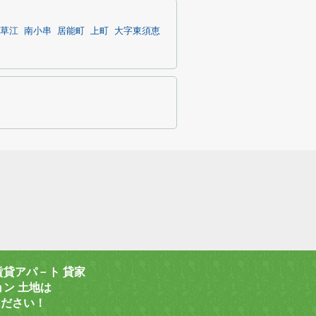
草江
南小串
居能町
上町
大字東須恵
賃貸アパ－ト 貸家
ョン 土地は
ください！