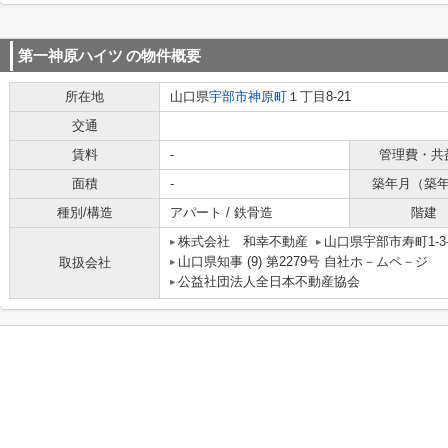
第一神原ハイツ
の物件概要
所在地
山口県
宇部市
神原町
１丁目8-21
交通
賃料
-
管理費・共
面積
-
築年月（築
種別/構造
アパート / 鉄骨造
階建
株式会社 和幸不動産
山口県宇部市寿町1-3-
山口県知事 (9) 第2279号 自社ホ－ムペ－ジ ht
取扱会社
公益社団法人全日本不動産協会