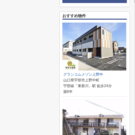
おすすめ物件
グランコムメゾン上野中
山口県宇部市上野中町
宇部線「東新川」駅 徒歩24分
築6年