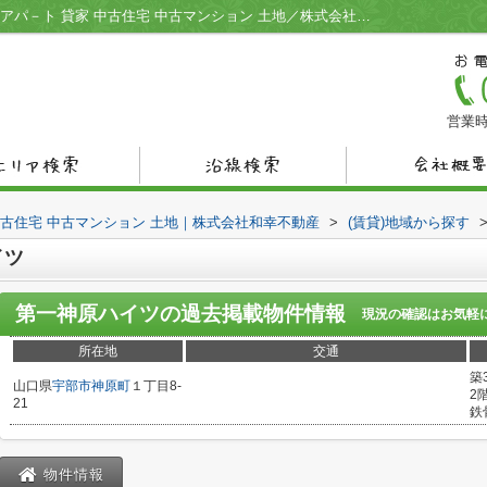
第一神原ハイツ／宇部市の不動産情報 賃貸アパ－ト 貸家 中古住宅 中古マンション 土地／株式会社和幸不動産
営業時
中古住宅 中古マンション 土地｜株式会社和幸不動産
>
(賃貸)地域から探す
イツ
第一神原ハイツ
の過去掲載物件情報
現況の確認はお気軽
所在地
交通
築
山口県
宇部市
神原町
１丁目8-
2
21
鉄
物件情報