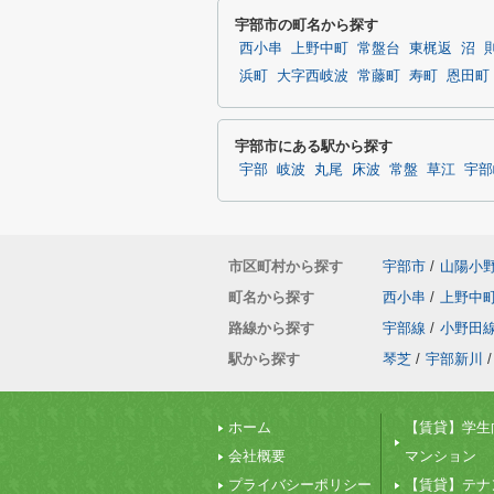
宇部市の町名から探す
西小串
上野中町
常盤台
東梶返
沼
浜町
大字西岐波
常藤町
寿町
恩田町
宇部市にある駅から探す
宇部
岐波
丸尾
床波
常盤
草江
宇部
市区町村から探す
宇部市
/
山陽小
町名から探す
西小串
/
上野中
路線から探す
宇部線
/
小野田
駅から探す
琴芝
/
宇部新川
/
ホーム
【賃貸】学生
会社概要
マンション
プライバシーポリシー
【賃貸】テナ