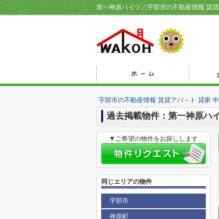
宇部市の不動産情報 賃貸アパ－ト 貸家 
過去掲載物件：第一神原ハ
▼ご希望の物件をお探しします
同じエリアの物件
宇部市
神原町