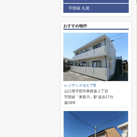
宇部線 丸尾
おすすめ物件
レジデンスセピアB
山口県宇部市東梶返２丁目
宇部線「東新川」駅 徒歩17分
築28年