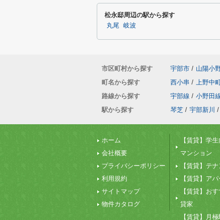
松永邸周辺の駅から探す
丸尾
岐波
市区町村から探す
宇部市
/
山陽小
町名から探す
西小串
/
上野中
路線から探す
宇部線
/
小野田
駅から探す
琴芝
/
宇部新川
/
ホーム
【賃貸】学生
会社概要
マンション
プライバシーポリシー
【賃貸】テナ
利用規約
【賃貸】アパ
サイトマップ
【賃貸】おす
物件カタログ
貸家
【賃貸】月極