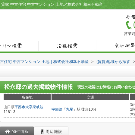
 貸家 中古住宅 中古マンション 土地／株式会社和幸不動産
営業時
中古住宅 中古マンション 土地｜株式会社和幸不動産
>
(賃貸)地域から探す
松永邸
の過去掲載物件情報
現況の確認はお気軽にお問い合わ
所在地
交通
築
山口県
宇部市
大字東岐波
宇部線
「
丸尾
」駅 徒歩10分
2
1181-3
木
物件情報
周辺施設