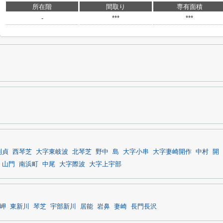
所在階
間取り
専有面積
-
***
***
則貞
西琴芝
大字東岐波
北琴芝
野中
島
大字小串
大字妻崎開作
中村
開
山門
南浜町
中尾
大字際波
大字上宇部
岬
東新川
琴芝
宇部新川
居能
岩鼻
妻崎
長門長沢