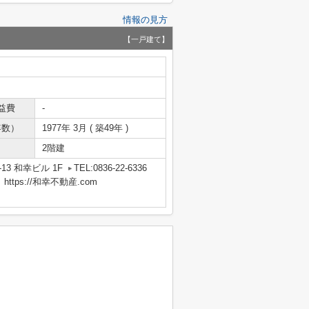
情報の見方
【一戸建て】
益費
-
年数）
1977年 3月 ( 築49年 )
2階建
13 和幸ビル 1F
TEL:0836-22-6336
tps://和幸不動産.com