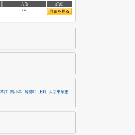
方位
詳細
***
詳細を見る
草江
南小串
居能町
上町
大字東須恵