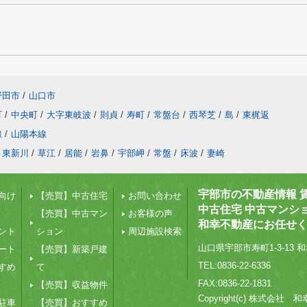
野田市
/
山口市
町
/
中央町
/
大字東岐波
/
則貞
/
寿町
/
常盤台
/
西琴芝
/
島
/
東梶返
線
/
山陽本線
東新川
/
草江
/
居能
/
岩鼻
/
宇部岬
/
常盤
/
床波
/
妻崎
宇部市の不動産情報 
向け
【売買】中古住宅
お問い合わせ
中古住宅 中古マンシ
【売買】中古マン
お客様の声
和幸不動産にお任せ
ント
ション
周辺施設検索
山口県宇部市寿町1-3-13 和
ート
【売買】新築戸建
TEL:0836-22-6336
すめ
て
FAX:0836-22-1831
【売買】収益物件
Copyright(c) 株式会社
駐車
【売買】おすすめ