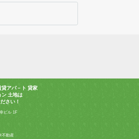
賃貸アパ－ト 貸家
ョン 土地は
ください！
幸ビル 1F
 和幸不動産