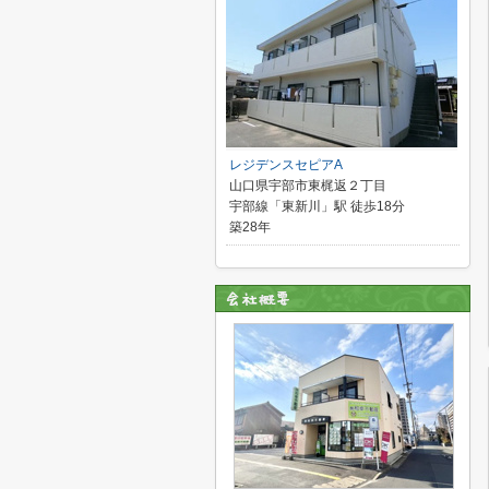
レジデンスセピアA
山口県宇部市東梶返２丁目
宇部線「東新川」駅 徒歩18分
築28年