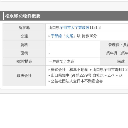
松永邸
の物件概要
所在地
山口県
宇部市
大字東岐波
1181-3
宇部線
「
丸尾
」駅 徒歩10分
交通
賃料
-
管理費・共
面積
-
築年月（築
種別/構造
一戸建て / 木造
階建
株式会社 和幸不動産
山口県宇部市寿町1-3-
山口県知事 (9) 第2279号 自社ホ－ムペ－ジ ht
取扱会社
公益社団法人全日本不動産協会