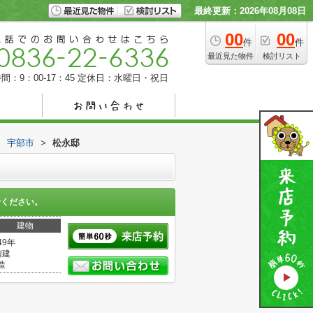
最終更新：2026年08月08日
00
00
件
件
最近見た物件
検討リスト
間：9：00-17：45
定休日：水曜日・祝日
>
宇部市
>
松永邸
せください。
建物
49年
階建
造