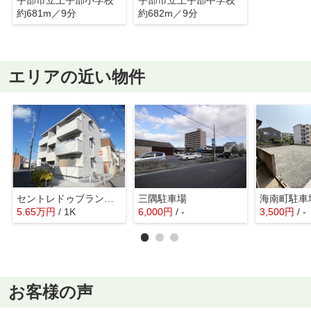
約681m／9分
約682m／9分
エリアの近い物件
セントレドゥブランシェU
三隅駐車場
海南町駐車
5.65
万
円
/ 1K
6,000
円
/ -
3,500
円
/ -
お客様の声