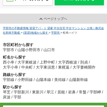
ページトップへ
宇部市の不動産情報 賃貸アパ－ト 貸家 中古住宅 中古マンション 土地｜株式会
社和幸不動産
>
(賃貸)地域から探す
>
宇部市
>
松本ハイツ
市区町村から探す
宇部市
/
山陽小野田市
/
山口市
町名から探す
西小串
/
大字東岐波
/
上野中町
/
大字西岐波
/
則貞
/
大字小串
/
中央町
/
大字東須恵
/
東梶返
/
大字妻崎開作
路線から探す
宇部線
/
小野田線
/
山陽本線
/
美祢線
/
山陽新幹線
駅から探す
琴芝
/
宇部新川
/
東新川
/
草江
/
居能
/
岩鼻
/
常盤
/
宇部岬
/
床波
/
宇部