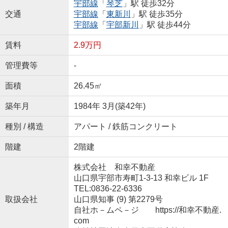
宇部線
「
琴芝
」駅 徒歩32分
交通
宇部線
「
東新川
」駅 徒歩35分
宇部線
「
宇部新川
」駅 徒歩44分
賃料
2.9万円
管理費等
-
面積
26.45㎡
築年月
1984年 3月(築42年)
種別 / 構造
アパート / 鉄筋コンクリート
階建
2階建
株式会社 和幸不動産
山口県宇部市寿町1-3-13 和幸ビル 1F
TEL:0836-22-6336
取扱会社
山口県知事 (9) 第2279号
自社ホ－ムペ－ジ https://和幸不動産.
com