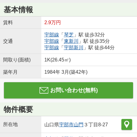
基本情報
賃料
2.9万円
宇部線
「
琴芝
」駅 徒歩32分
交通
宇部線
「
東新川
」駅 徒歩35分
宇部線
「
宇部新川
」駅 徒歩44分
間取り(面積)
1K(26.45㎡)
築年月
1984年 3月(築42年)
お問い合わせ(無料)
物件概要
所在地
山口県
宇部市
山門
３丁目8-27