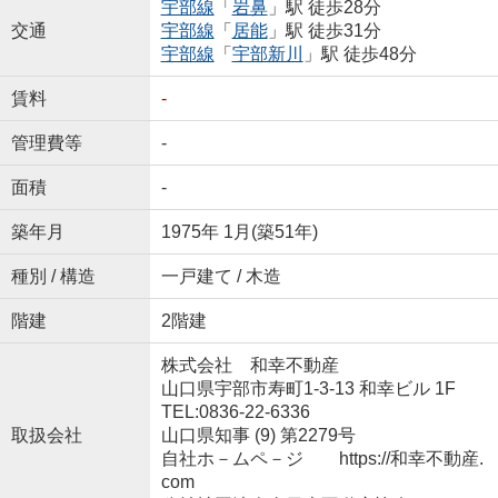
宇部線
「
岩鼻
」駅 徒歩28分
交通
宇部線
「
居能
」駅 徒歩31分
宇部線
「
宇部新川
」駅 徒歩48分
賃料
-
管理費等
-
面積
-
築年月
1975年 1月(築51年)
種別 / 構造
一戸建て / 木造
階建
2階建
株式会社 和幸不動産
山口県宇部市寿町1-3-13 和幸ビル 1F
TEL:0836-22-6336
取扱会社
山口県知事 (9) 第2279号
自社ホ－ムペ－ジ https://和幸不動産.
com