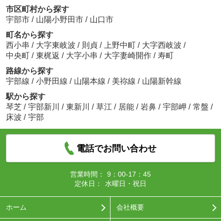
市区町村から探す
宇部市
/
山陽小野田市
/
山口市
町名から探す
西小串
/
大字東岐波
/
則貞
/
上野中町
/
大字西岐波
/
中央町
/
東梶返
/
大字小串
/
大字妻崎開作
/
寿町
路線から探す
宇部線
/
小野田線
/
山陽本線
/
美祢線
/
山陽新幹線
駅から探す
琴芝
/
宇部新川
/
東新川
/
草江
/
居能
/
岩鼻
/
宇部岬
/
常盤
/
床波
/
宇部
電話でお問い合わせ
営業時間：
9：00-17：45
定休日：
水曜日・祝日
ホーム
会社概要