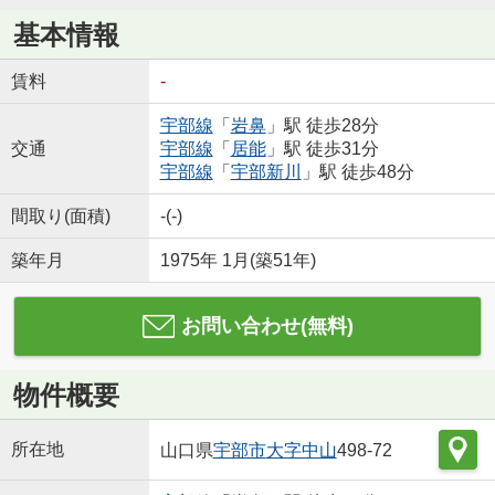
基本情報
賃料
-
宇部線
「
岩鼻
」駅 徒歩28分
交通
宇部線
「
居能
」駅 徒歩31分
宇部線
「
宇部新川
」駅 徒歩48分
間取り(面積)
-(-)
築年月
1975年 1月(築51年)
お問い合わせ(無料)
物件概要
所在地
山口県
宇部市
大字中山
498-72