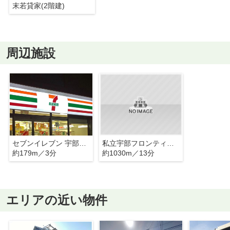
末若貸家(2階建)
周辺施設
セブンイレブン 宇部中山店
私立宇部フロンティア大学
約179m／3分
約1030m／13分
エリアの近い物件