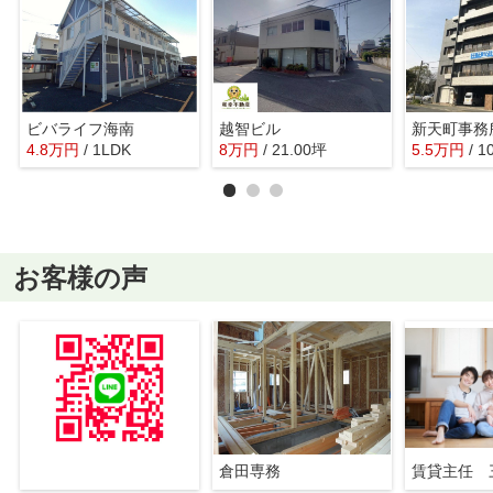
ビバライフ海南
越智ビル
新天町事務
4.8
万
円
/ 1LDK
8
万
円
/ 21.00坪
5.5
万
円
/ 1
お客様の声
倉田専務
賃貸主任 