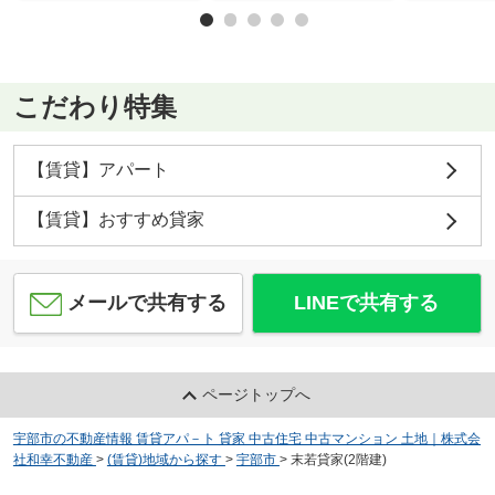
こだわり特集
【賃貸】アパート
【賃貸】おすすめ貸家
メールで共有する
LINEで共有する
ページトップへ
宇部市の不動産情報 賃貸アパ－ト 貸家 中古住宅 中古マンション 土地｜株式会
社和幸不動産
>
(賃貸)地域から探す
>
宇部市
>
末若貸家(2階建)