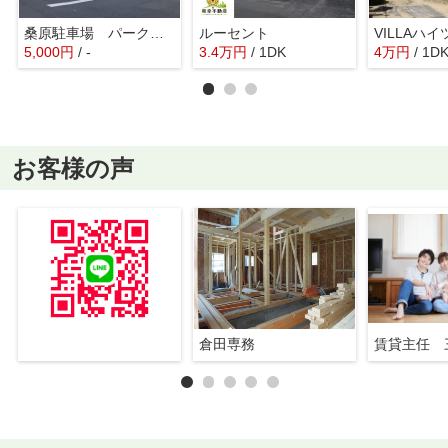
桑原駐車場 パークサイドコート前
ルーセント
VILLAハイ
5,000
円
/ -
3.4
万
円
/ 1DK
4
万
円
/ 1D
お客様の声
倉田専務
賃貸主任 