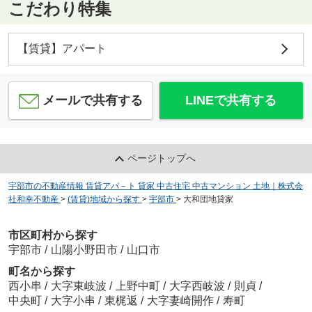
こだわり特集
【賃貸】アパート
メールで共有する
LINEで共有する
ページトップへ
宇部市の不動産情報 賃貸アパ－ト 貸家 中古住宅 中古マンション 土地｜株式会
社和幸不動産
>
(賃貸)地域から探す
>
宇部市
>
大和団地貸家
市区町村から探す
宇部市
/
山陽小野田市
/
山口市
町名から探す
西小串
/
大字東岐波
/
上野中町
/
大字西岐波
/
則貞
/
中央町
/
大字小串
/
東梶返
/
大字妻崎開作
/
寿町