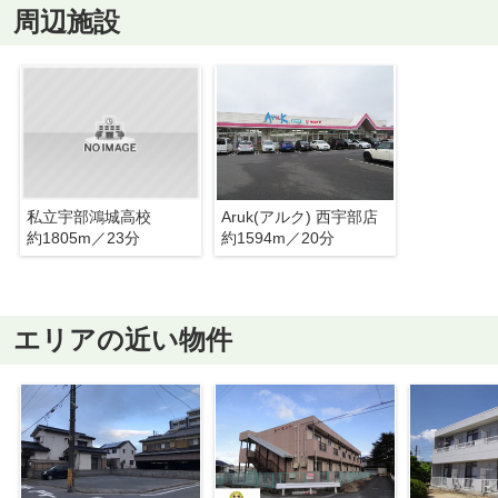
周辺施設
私立宇部鴻城高校
Aruk(アルク) 西宇部店
約1805m／23分
約1594m／20分
エリアの近い物件