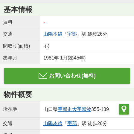
基本情報
賃料
-
交通
山陽本線
「
宇部
」駅 徒歩26分
間取り(面積)
-(-)
築年月
1981年 1月(築45年)
お問い合わせ(無料)
物件概要
所在地
山口県
宇部市
大字際波
355-139
交通
山陽本線
「
宇部
」駅 徒歩26分